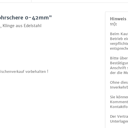
Rohrschere 0-42mm"
Hinweis 
11):
 Klinge aus Edelstahl
Beim Kauf
Betrieb ei
verpflicht
entsprech
Bitte über
Bestätigun
Anschrift
ischenverkauf vorbehalten !
der die M
Ohne dies
Inverkehrb
Sie könne
Kommentar
Kontaktfo
Der Vertr
Unterlage