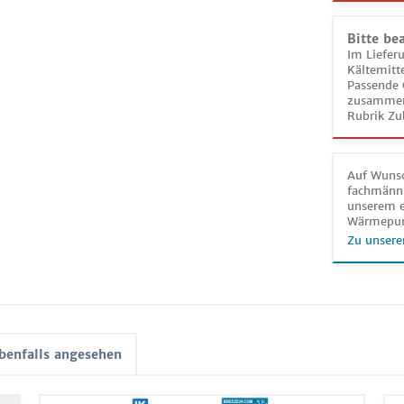
Bitte be
Im Liefer
Kältemitt
Passende 
zusammeng
Rubrik Zu
Auf Wunsc
fachmänni
unserem e
Wärmepu
Zu unsere
benfalls angesehen