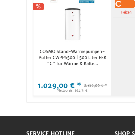
Heizen
COSMO Stand-Wärmepumpen-
Puffer CWPPS500 | 500 Liter EEK
"C" für Wärme & Kälte...
1.029,00 € *
2.816,00 € *
Nettopreis: 864,71 €
SERVICE HOTLINE
SHOP S