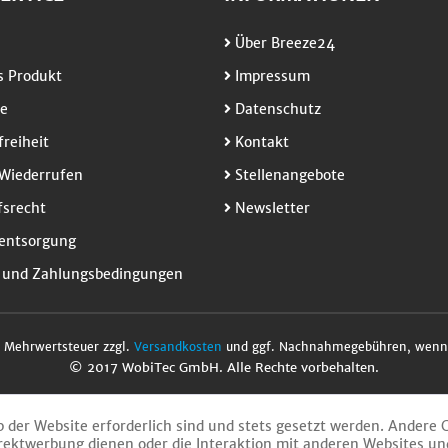
Über Breeze24
 Produkt
Impressum
e
Datenschutz
freiheit
Kontakt
Wiederrufen
Stellenangebote
srecht
Newsletter
entsorgung
 und Zahlungsbedingungen
l. Mehrwertsteuer zzgl.
Versandkosten
und ggf. Nachnahmegebühren, wenn 
© 2017 WobiTec GmbH. Alle Rechte vorbehalten.
b der Website erforderlich sind und stets gesetzt werden. Andere 
rektwerbung dienen oder die Interaktion mit anderen Websites un