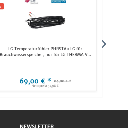
LG Temperaturfühler PHRSTA0 LG für
Mitsub
Brauchwasserspeicher, nur für LG THERMA V...
Wandger
MSZ
69,00 € *
2.349,
84,00 € *
Nettopreis: 57,98 €
Ne
NEWSLETTER