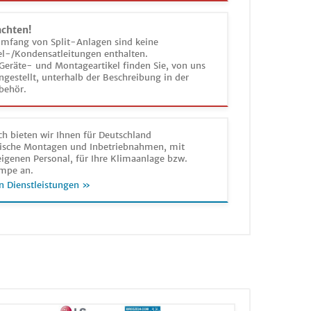
achten!
umfang von Split-Anlagen sind keine
el-/Kondensatleitungen enthalten.
Geräte- und Montageartikel finden Sie, von uns
estellt, unterhalb der Beschreibung in der
behör.
h bieten wir Ihnen für Deutschland
sche Montagen und Inbetriebnahmen, mit
igenen Personal, für Ihre Klimaanlage bzw.
mpe an.
n Dienstleistungen »