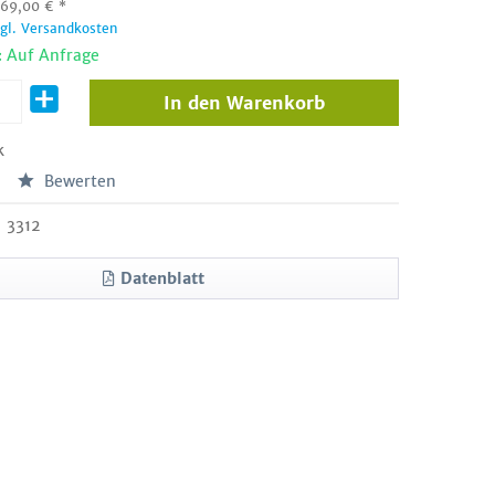
:
69,00
€
*
zgl. Versandkosten
: Auf Anfrage
In den
Warenkorb
k
Bewerten
3312
Datenblatt