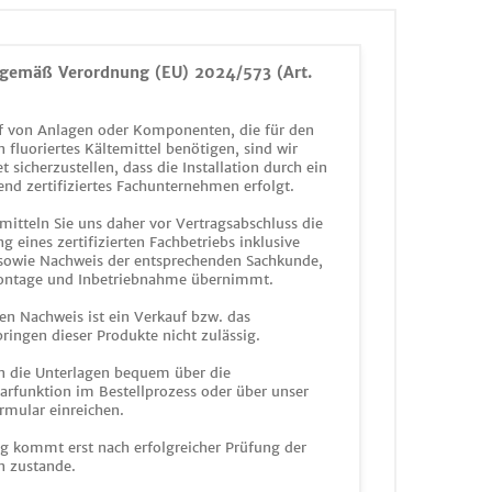
gemäß Verordnung (EU) 2024/573 (Art.
 von Anlagen oder Komponenten, die für den
n fluoriertes Kältemittel benötigen, sind wir
et sicherzustellen, dass die Installation durch ein
end zertifiziertes Fachunternehmen erfolgt.
mitteln Sie uns daher vor Vertragsabschluss die
g eines zertifizierten Fachbetriebs inklusive
 sowie Nachweis der entsprechenden Sachkunde,
ontage und Inbetriebnahme übernimmt.
en Nachweis ist ein Verkauf bzw. das
ringen dieser Produkte nicht zulässig.
n die Unterlagen bequem über die
funktion im Bestellprozess oder über unser
rmular einreichen.
ag kommt erst nach erfolgreicher Prüfung der
n zustande.