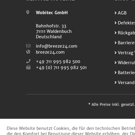
Wobitec GmbH
AGB
Defektes
Bahnhofstr. 33
71111 Waldenbuch
Rückgab
Deutschland
Barriere
info@breeze24.com
breeze24.com
Vertrag 
+49 711 995 982 500
Widerruf
+49 (0) 711 995 982 501
Batterie
Versand
* Alle Preise inkl. gesetz
Diese Website benutzt Cookies, die für den technischen Betrie
die den Komfort bei Benutzung dieser Website erhöhen, der Di