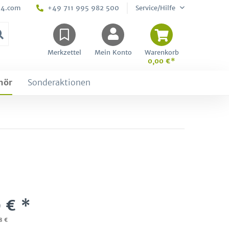
24.com
+49 711 995 982 500
Service/Hilfe
Merkzettel
Mein Konto
Warenkorb
0,00 €*
hör
Sonderaktionen
 € *
8 €