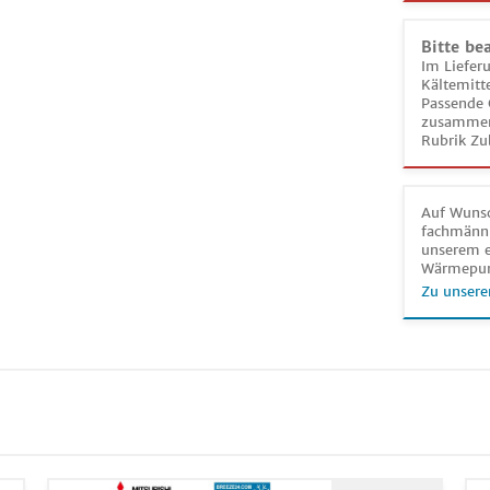
Bitte be
Im Liefer
Kältemitt
Passende 
zusammeng
Rubrik Zu
Auf Wunsc
fachmänni
unserem e
Wärmepu
Zu unsere