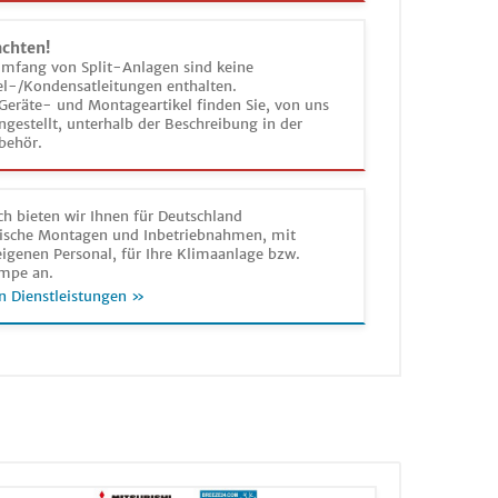
achten!
umfang von Split-Anlagen sind keine
el-/Kondensatleitungen enthalten.
Geräte- und Montageartikel finden Sie, von uns
estellt, unterhalb der Beschreibung in der
behör.
h bieten wir Ihnen für Deutschland
sche Montagen und Inbetriebnahmen, mit
igenen Personal, für Ihre Klimaanlage bzw.
mpe an.
n Dienstleistungen »