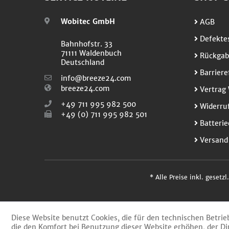
Wobitec GmbH
AGB
Defektes
Bahnhofstr. 33
71111 Waldenbuch
Rückgab
Deutschland
Barriere
info@breeze24.com
breeze24.com
Vertrag 
+49 711 995 982 500
Widerruf
+49 (0) 711 995 982 501
Batterie
Versand
* Alle Preise inkl. gesetz
Diese Website benutzt Cookies, die für den technischen Betrie
die den Komfort bei Benutzung dieser Website erhöhen, der Di