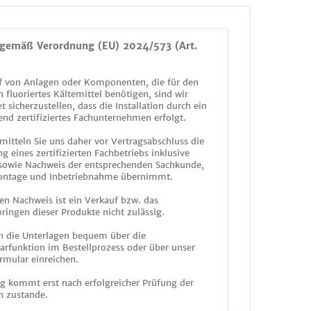
gemäß Verordnung (EU) 2024/573 (Art.
 von Anlagen oder Komponenten, die für den
n fluoriertes Kältemittel benötigen, sind wir
et sicherzustellen, dass die Installation durch ein
end zertifiziertes Fachunternehmen erfolgt.
mitteln Sie uns daher vor Vertragsabschluss die
g eines zertifizierten Fachbetriebs inklusive
 sowie Nachweis der entsprechenden Sachkunde,
ontage und Inbetriebnahme übernimmt.
en Nachweis ist ein Verkauf bzw. das
ringen dieser Produkte nicht zulässig.
n die Unterlagen bequem über die
funktion im Bestellprozess oder über unser
rmular einreichen.
ag kommt erst nach erfolgreicher Prüfung der
n zustande.