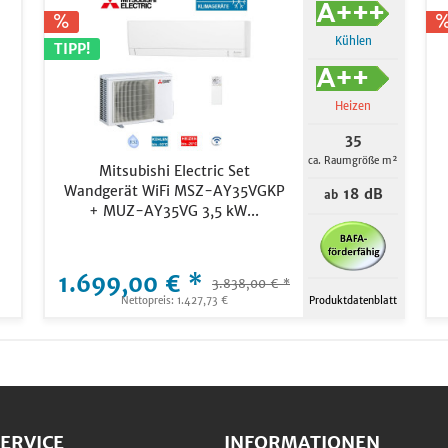
Kühlen
TIPP!
Heizen
35
ca. Raumgröße m²
Mitsubishi Electric Set
Wandgerät WiFi MSZ-AY35VGKP
18 dB
ab
+ MUZ-AY35VG 3,5 kW...
1.699,00 € *
3.838,00 € *
Nettopreis: 1.427,73 €
Produktdatenblatt
ERVICE
INFORMATIONEN