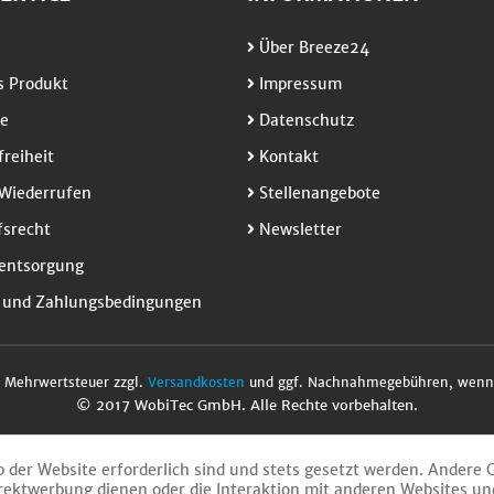
Über Breeze24
 Produkt
Impressum
e
Datenschutz
freiheit
Kontakt
Wiederrufen
Stellenangebote
srecht
Newsletter
entsorgung
 und Zahlungsbedingungen
l. Mehrwertsteuer zzgl.
Versandkosten
und ggf. Nachnahmegebühren, wenn 
© 2017 WobiTec GmbH. Alle Rechte vorbehalten.
b der Website erforderlich sind und stets gesetzt werden. Andere 
rektwerbung dienen oder die Interaktion mit anderen Websites un