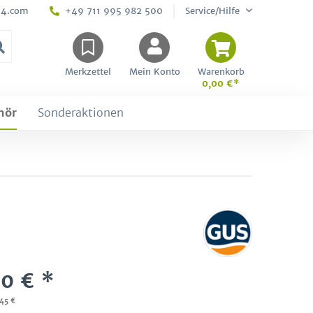
24.com
+49 711 995 982 500
Service/Hilfe
Merkzettel
Mein Konto
Warenkorb
0,00 €*
hör
Sonderaktionen
0 € *
,45 €