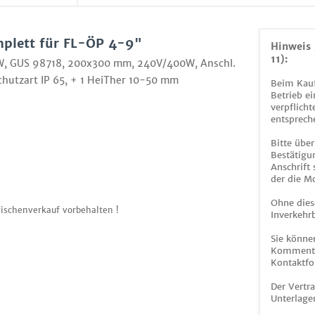
mplett für FL-ÖP 4-9"
Hinweis 
11):
00W, GUS 98718, 200x300 mm, 240V/400W, Anschl.
chutzart IP 65, + 1 HeiTher 10-50 mm
Beim Kauf
Betrieb ei
verpflicht
entsprech
Bitte über
Bestätigun
Anschrift
der die M
Ohne dies
ischenverkauf vorbehalten !
Inverkehrb
Sie könne
Kommentar
Kontaktfo
Der Vertr
Unterlage