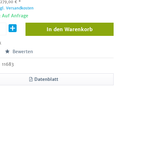
:
279,00
€
*
zgl. Versandkosten
: Auf Anfrage
In den
Warenkorb
k
Bewerten
11683
Datenblatt