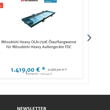
Mitsubishi Heavy OLA1750E Ölauffangwanne
L
für Mitsubishi Heavy Außengeräte FDC
Te
1.419,00 € *
1
2.588,00 € *
Nettopreis: 1.192,44 €
NEWSLETTER