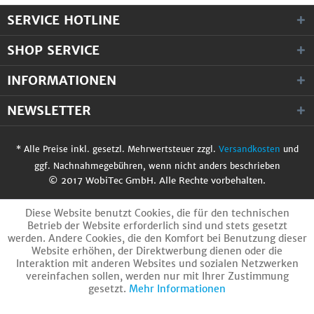
SERVICE HOTLINE
SHOP SERVICE
INFORMATIONEN
NEWSLETTER
* Alle Preise inkl. gesetzl. Mehrwertsteuer zzgl.
Versandkosten
und
ggf. Nachnahmegebühren, wenn nicht anders beschrieben
© 2017 WobiTec GmbH. Alle Rechte vorbehalten.
Diese Website benutzt Cookies, die für den technischen
Betrieb der Website erforderlich sind und stets gesetzt
werden. Andere Cookies, die den Komfort bei Benutzung dieser
Website erhöhen, der Direktwerbung dienen oder die
Interaktion mit anderen Websites und sozialen Netzwerken
vereinfachen sollen, werden nur mit Ihrer Zustimmung
gesetzt.
Mehr Informationen