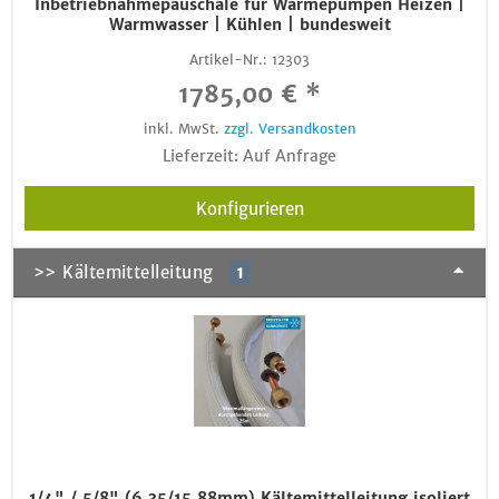
Inbetriebnahmepauschale für Wärmepumpen Heizen |
Warmwasser | Kühlen | bundesweit
Artikel-Nr.:
12303
1785,00 € *
inkl. MwSt.
zzgl. Versandkosten
Lieferzeit: Auf Anfrage
Konfigurieren
>> Kältemittelleitung
1
1/4" / 5/8" (6,35/15,88mm) Kältemittelleitung isoliert