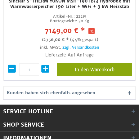
Sinclair S-THERM YUKON MSH-190TB/3 Hydrobox mit
Warmwasserpeicher 190 Liter + WiFi + 3 kW Heizstab
Artikel-Nr.:
22215
Bruttogewicht:
30 Kg
7149,00 € *
12756,00 € *
(44% gespart)
inkl. MwSt.
zzgl. Versandkosten
Lieferzeit: Auf Anfrage
In den Warenkorb
Kunden haben sich ebenfalls angesehen
SERVICE HOTLINE
SHOP SERVICE
INFORMATIONEN