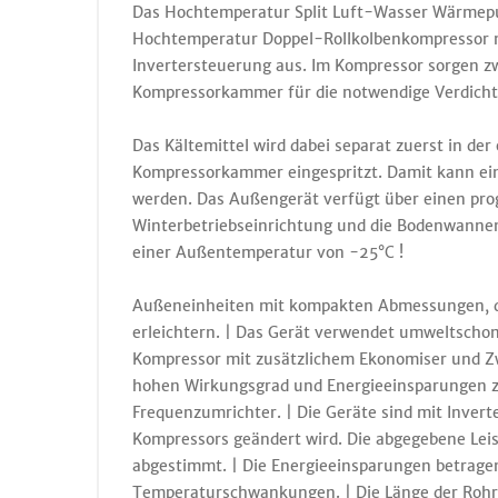
Das Hochtemperatur Split Luft-Wasser Wärmepu
Hochtemperatur Doppel-Rollkolbenkompressor m
Invertersteuerung aus. Im Kompressor sorgen zw
Kompressorkammer für die notwendige Verdichtu
Das Kältemittel wird dabei separat zuerst in de
Kompressorkammer eingespritzt. Damit kann ein
werden. Das Außengerät verfügt über einen pro
Winterbetriebseinrichtung und die Bodenwannenh
einer Außentemperatur von -25°C !
Außeneinheiten mit kompakten Abmessungen, die
erleichtern. | Das Gerät verwendet umweltscho
Kompressor mit zusätzlichem Ekonomiser und Z
hohen Wirkungsgrad und Energieeinsparungen zu
Frequenzumrichter. | Die Geräte sind mit Invert
Kompressors geändert wird. Die abgegebene Lei
abgestimmt. | Die Energieeinsparungen betrage
Temperaturschwankungen. | Die Länge der Rohr