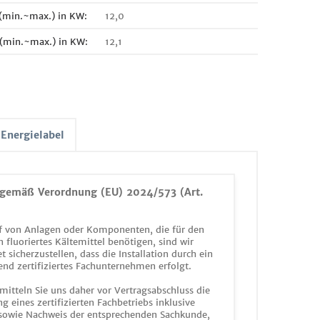
 (min.~max.) in KW:
12,0
 (min.~max.) in KW:
12,1
Energielabel
gemäß Verordnung (EU) 2024/573 (Art.
 von Anlagen oder Komponenten, die für den
n fluoriertes Kältemittel benötigen, sind wir
et sicherzustellen, dass die Installation durch ein
end zertifiziertes Fachunternehmen erfolgt.
mitteln Sie uns daher vor Vertragsabschluss die
g eines zertifizierten Fachbetriebs inklusive
 sowie Nachweis der entsprechenden Sachkunde,