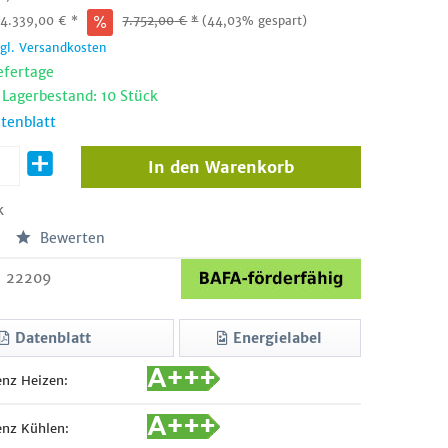
:
4.339,00
€
*
7.752,00
€
*
(44,03% gespart)
zgl. Versandkosten
efertage
 Lagerbestand: 10 Stück
tenblatt
In den
Warenkorb
k
Bewerten
22209
Datenblatt
Energielabel
enz Heizen:
enz Kühlen: