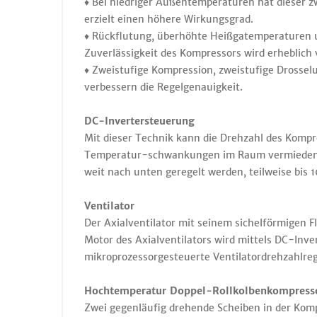
♦ Bei niedriger Außentemperaturen hat dieser 
erzielt einen höhere Wirkungsgrad.
♦ Rückflutung, überhöhte Heißgatemperaturen 
Zuverlässigkeit des Kompressors wird erheblich 
♦ Zweistufige Kompression, zweistufige Drosse
verbessern die Regelgenauigkeit.
DC-Invertersteuerung
Mit dieser Technik kann die Drehzahl des Komp
Temperatur-schwankungen im Raum vermieden un
weit nach unten geregelt werden, teilweise bis 1
Ventilator
Der Axialventilator mit seinem sichelförmigen F
Motor des Axialventilators wird mittels DC-Inv
mikroprozessorgesteuerte Ventilatordrehzahlre
Hochtemperatur Doppel-Rollkolbenkompressor
Zwei gegenläufig drehende Scheiben in der Komp