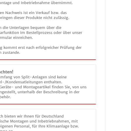
ontage und Inbetriebnahme übernimmt.
en Nachweis ist ein Verkauf bzw. das
ringen dieser Produkte nicht zulässig.
n die Unterlagen bequem über die
funktion im Bestellprozess oder über unser
rmular einreichen.
ag kommt erst nach erfolgreicher Prüfung der
n zustande.
achten!
umfang von Split-Anlagen sind keine
el-/Kondensatleitungen enthalten.
Geräte- und Montageartikel finden Sie, von uns
estellt, unterhalb der Beschreibung in der
behör.
h bieten wir Ihnen für Deutschland
sche Montagen und Inbetriebnahmen, mit
igenen Personal, für Ihre Klimaanlage bzw.