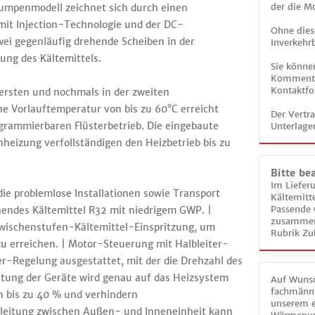
der die M
mpenmodell zeichnet sich durch einen
it Injection-Technologie und der DC-
Ohne dies
ei gegenläufig drehende Scheiben in der
Inverkehrb
ng des Kältemittels.
Sie könne
Kommentar
Kontaktfo
r ersten und nochmals in der zweiten
e Vorlauftemperatur von bis zu 60°C erreicht
Der Vertr
grammierbaren Flüsterbetrieb. Die eingebaute
Unterlage
eizung verfollständigen den Heizbetrieb bis zu
Bitte be
Im Liefer
 problemlose Installationen sowie Transport
Kältemitt
Passende 
nendes Kältemittel R32 mit niedrigem GWP. |
zusammeng
wischenstufen-Kältemittel-Einspritzung, um
Rubrik Zu
 erreichen. | Motor-Steuerung mit Halbleiter-
er-Regelung ausgestattet, mit der die Drehzahl des
stung der Geräte wird genau auf das Heizsystem
Auf Wunsc
fachmänni
n bis zu 40 % und verhindern
unserem e
leitung zwischen Außen- und Inneneinheit kann