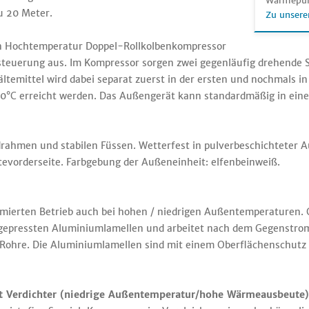
Wärmepu
u 20 Meter.
Zu unsere
en Hochtemperatur Doppel-Rollkolbenkompressor
rsteuerung aus. Im Kompressor sorgen zwei gegenläufig drehende 
ältemittel wird dabei separat zuerst in der ersten und nochmals 
0°C erreicht werden. Das Außengerät kann standardmäßig in eine
drahmen und stabilen Füssen. Wetterfest in pulverbeschichteter
evorderseite. Farbgebung der Außeneinheit: elfenbeinweiß.
erten Betrieb auch bei hohen / niedrigen Außentemperaturen. Op
gepressten Aluminiumlamellen und arbeitet nach dem Gegenstro
u-Rohre. Die Aluminiumlamellen sind mit einem Oberflächenschut
t Verdichter (niedrige Außentemperatur/hohe Wärmeausbeute)