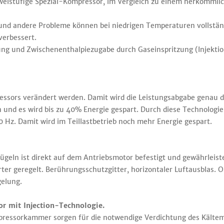
zweistufige Spezial-Kompressor, im Vergleich zu einem herkömml
und andere Probleme können bei niedrigen Temperaturen vollstä
verbessert.
lung und Zwischenenthalpiezugabe durch Gaseinspritzung (Injekti
ressors verändert werden. Damit wird die Leistungsabgabe genau
d es wird bis zu 40% Energie gespart. Durch diese Technologie
0 Hz. Damit wird im Teillastbetrieb noch mehr Energie gespart.
lügeln ist direkt auf dem Antriebsmotor befestigt und gewährleis
erter geregelt. Berührungsschutzgitter, horizontaler Luftausblas
gelung.
 mit Injection-Technologie.
ressorkammer sorgen für die notwendige Verdichtung des Kältemitt