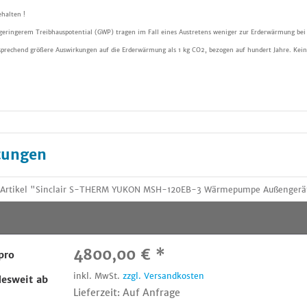
halten !
 geringerem Treibhauspotential (GWP) tragen im Fall eines Austretens weniger zur Erderwärmung bei
sprechend größere Auswirkungen auf die Erderwärmung als 1 kg CO2, bezogen auf hundert Jahre. Kein
tungen
 Artikel "Sinclair S-THERM YUKON MSH-120EB-3 Wärmepumpe Außengerät 
4800,00 € *
pro
inkl. MwSt.
zzgl. Versandkosten
esweit ab
Lieferzeit: Auf Anfrage