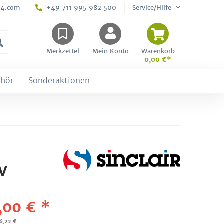
24.com
+49 711 995 982 500
Service/Hilfe
Merkzettel
Mein Konto
Warenkorb
0,00 €*
hör
Sonderaktionen
V
,00 € *
46,22 €