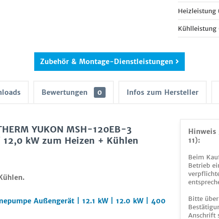
Heizleistung
Kühlleistung
Zubehör & Montage-Dienstleistungen
loads
Bewertungen
0
Infos zum Hersteller
 S-THERM YUKON MSH-120EB-3
Hinweis 
 12,0 kW zum Heizen + Kühlen
11):
Beim Kauf
Betrieb ei
verpflicht
Kühlen.
entsprech
Bitte über
pumpe Außengerät | 12.1 kW | 12.0 kW | 400
Bestätigun
Anschrift