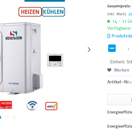
Gesamtpreis
inkl. MwSt.
z
14 - 21 Li
Verfügbarer
Produktda
Einheit:
St
Merken
Artikel-Nr.:
Energieeffizi
Energieeffizi