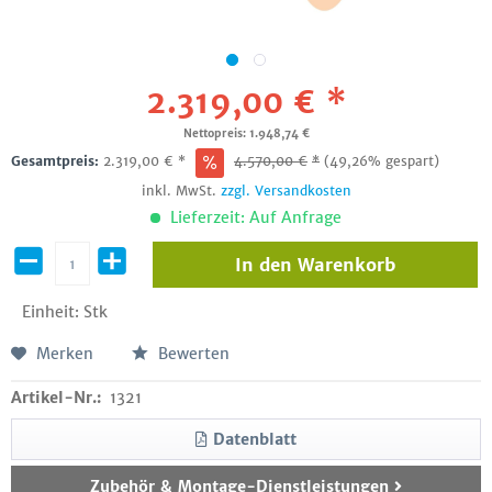
2.319,00 € *
Nettopreis: 1.948,74 €
Gesamtpreis:
2.319,00
€
*
4.570,00
€
*
(49,26% gespart)
inkl. MwSt.
zzgl. Versandkosten
Lieferzeit: Auf Anfrage
In den
Warenkorb
Einheit:
Stk
Merken
Bewerten
Artikel-Nr.:
1321
Datenblatt
Zubehör & Montage-Dienstleistungen