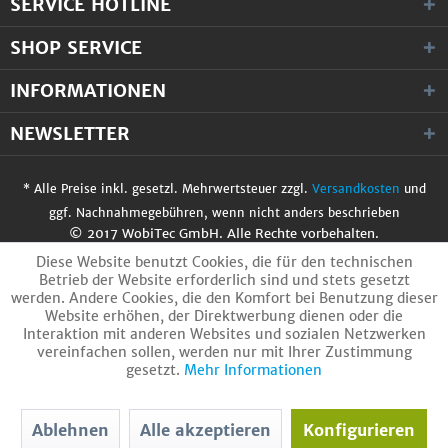
SERVICE HOTLINE
SHOP SERVICE
INFORMATIONEN
NEWSLETTER
* Alle Preise inkl. gesetzl. Mehrwertsteuer zzgl.
Versandkosten
und
ggf. Nachnahmegebühren, wenn nicht anders beschrieben
© 2017 WobiTec GmbH. Alle Rechte vorbehalten.
Diese Website benutzt Cookies, die für den technischen
Betrieb der Website erforderlich sind und stets gesetzt
werden. Andere Cookies, die den Komfort bei Benutzung dieser
Website erhöhen, der Direktwerbung dienen oder die
Interaktion mit anderen Websites und sozialen Netzwerken
vereinfachen sollen, werden nur mit Ihrer Zustimmung
gesetzt.
Mehr Informationen
Ablehnen
Alle akzeptieren
Konfigurieren