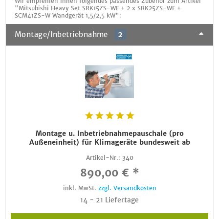
Wir empfehlen Ihnen folgendes passendes Zubehör zum Artikel
"Mitsubishi Heavy Set SRK15ZS-WF + 2 x SRK25ZS-WF +
SCM41ZS-W Wandgerät 1,5/2,5 kW":
Montage/Inbetriebnahme
2
Montage u. Inbetriebnahmepauschale (pro
Außeneinheit) für Klimageräte bundesweit ab
Artikel-Nr.:
340
890,00 € *
inkl. MwSt.
zzgl. Versandkosten
14 - 21 Liefertage