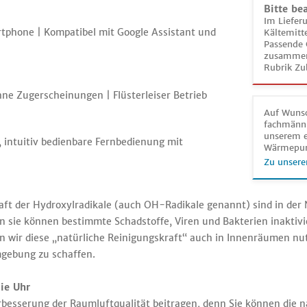
Bitte be
Im Liefer
tphone | Kompatibel mit Google Assistant und
Kältemitt
Passende 
zusammeng
Rubrik Zu
ne Zugerscheinungen | Flüsterleiser Betrieb
Auf Wunsc
fachmänni
unserem e
 intuitiv bedienbare Fernbedienung mit
Wärmepu
Zu unsere
ft der Hydroxylradikale (auch OH-Radikale genannt) sind in der 
n sie können bestimmte Schadstoffe, Viren und Bakterien inakt
wir diese „natürliche Reinigungskraft“ auch in Innenräumen nut
gebung zu schaffen.
ie Uhr
besserung der Raumluftqualität beitragen, denn Sie können die 