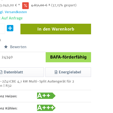
:
3.049,00
€
*
4.851,00
€
*
(37,15% gespart)
zgl. Versandkosten
: Auf Anfrage
In den
Warenkorb
k
Bewerten
24340
Datenblatt
Energielabel
-2Z41CBE 4,1 kW Multi-Split Außengerät für 2
en | R32
enz Heizen:
enz Kühlen: