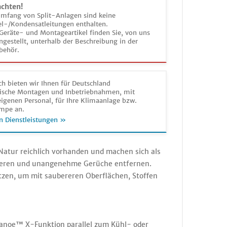
achten!
umfang von Split-Anlagen sind keine
el-/Kondensatleitungen enthalten.
Geräte- und Montageartikel finden Sie, von uns
estellt, unterhalb der Beschreibung in der
behör.
h bieten wir Ihnen für Deutschland
sche Montagen und Inbetriebnahmen, mit
igenen Personal, für Ihre Klimaanlage bzw.
mpe an.
n Dienstleistungen »
Natur reichlich vorhanden und machen sich als
ivieren und unangenehme Gerüche entfernen.
zen, um mit saubereren Oberflächen, Stoffen
nanoe™ X-Funktion parallel zum Kühl- oder