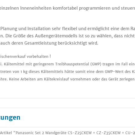
 einzelnen Inneneinheiten komfortabel programmieren und steuern
ie Planung und Installation sehr flexibel und ermöglicht eine de
 Die Größe des Außengerätemodells ist so zu wählen, dass nicht 
auch deren Gesamtleistung berücksichtigt wird.
ischenverkauf vorbehalten !
i. Kältemittel mit geringerem Treibhauspotential (GWP) tragen im Fall ei
treten von 1 kg dieses Kältemittels hätte somit eine dem GWP-Wert des K
ahre. Keine Arbeiten am Kältekreislauf vornehmen oder das Gerät zerlegen
tungen
 Artikel "Panasonic Set 2 Wandgeräte CS-Z25CKEW + CZ-Z35CKEW + CU-2Z