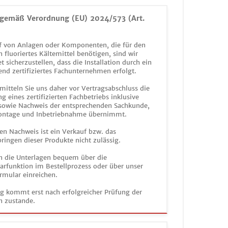
gemäß Verordnung (EU) 2024/573 (Art.
 von Anlagen oder Komponenten, die für den
n fluoriertes Kältemittel benötigen, sind wir
et sicherzustellen, dass die Installation durch ein
end zertifiziertes Fachunternehmen erfolgt.
mitteln Sie uns daher vor Vertragsabschluss die
g eines zertifizierten Fachbetriebs inklusive
 sowie Nachweis der entsprechenden Sachkunde,
ontage und Inbetriebnahme übernimmt.
en Nachweis ist ein Verkauf bzw. das
ringen dieser Produkte nicht zulässig.
n die Unterlagen bequem über die
funktion im Bestellprozess oder über unser
rmular einreichen.
ag kommt erst nach erfolgreicher Prüfung der
n zustande.