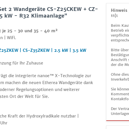
 Set 2 Wandgeräte CS-Z25CKEW + CZ-
Hinweis 
5 kW - R32 Klimaanlage"
11):
Beim Kauf
Betrieb ei
t je 25 - 30 und 35 - 40 m²
verpflicht
n | WiFi.
entsprech
Bitte über
-Z25ZKEW | CS-Z35ZKEW | 2.5 kW | 3.5 kW
Bestätigun
Anschrift
nzung für Ihr Zuhause
der die M
Ohne dies
trägt die integrierte nanoe™ X-Technologie zur
Inverkehrb
dem machen die neuen Etherea Wandgeräte dank
Sie könne
moderner Regelungsoptionen und weiterer
Kommentar
ten Ort der Welt für Sie.
Kontaktfo
Der Vertr
Unterlage
che Kraft der Hydroxylradikale nutzbar |
 Uhr