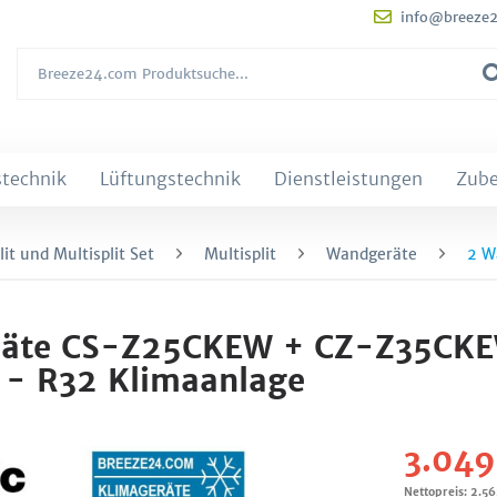
info@breeze
technik
Lüftungstechnik
Dienstleistungen
Zub
it und Multisplit Set
Multisplit
Wandgeräte
2 W
eräte CS-Z25CKEW + CZ-Z35CK
 - R32 Klimaanlage
3.049
Nettopreis: 2.5