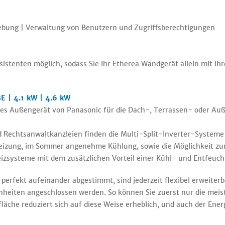
ebung | Verwaltung von Benutzern und Zugriffsberechtigungen
sistenten möglich, sodass Sie Ihr Etherea Wandgerät allein mit I
E | 4.1 kW | 4.6 kW
stes Außengerät von Panasonic für die Dach-, Terrassen- oder 
Rechtsanwaltkanzleien finden die Multi-Split-Inverter-Systeme i
eizung, im Sommer angenehme Kühlung, sowie die Möglichkeit zur
eizsysteme mit dem zusätzlichen Vorteil einer Kühl- und Entfeu
perfekt aufeinander abgestimmt, sind jederzeit flexibel erweiter
heiten angeschlossen werden. So können Sie zuerst nur die meis
lfläche reduziert sich auf diese Weise erheblich, und auch der Ene