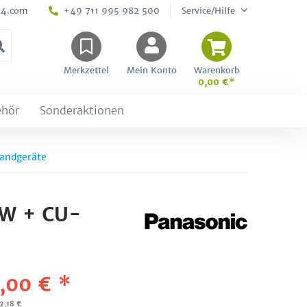
24.com
+49 711 995 982 500
Service/Hilfe
Merkzettel
Mein Konto
Warenkorb
0,00 €*
ehör
Sonderaktionen
andgeräte
EW + CU-
,00 € *
62,18 €