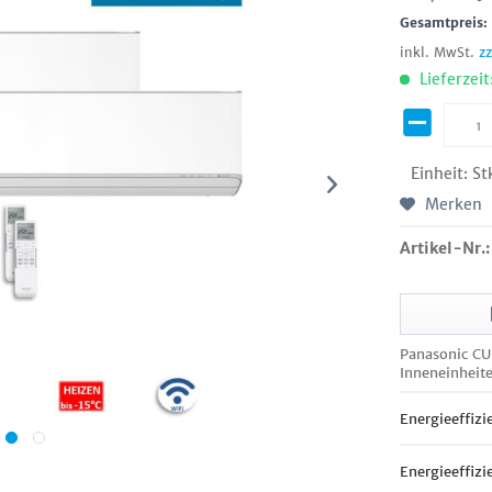
Gesamtpreis
inkl. MwSt.
z
Lieferzeit
Einheit:
St
Merken
Artikel-Nr.:
Panasonic CU
Inneneinheit
Energieeffizi
Energieeffizi