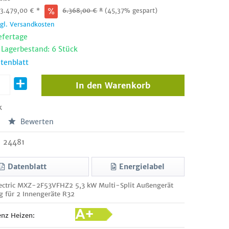
:
3.479,00
€
*
6.368,00
€
*
(45,37% gespart)
zgl. Versandkosten
efertage
 Lagerbestand: 6 Stück
tenblatt
In den
Warenkorb
k
Bewerten
24481
Datenblatt
Energielabel
lectric MXZ-2F53VFHZ2 5,3 kW Multi-Split Außengerät
g für 2 Innengeräte R32
enz Heizen: