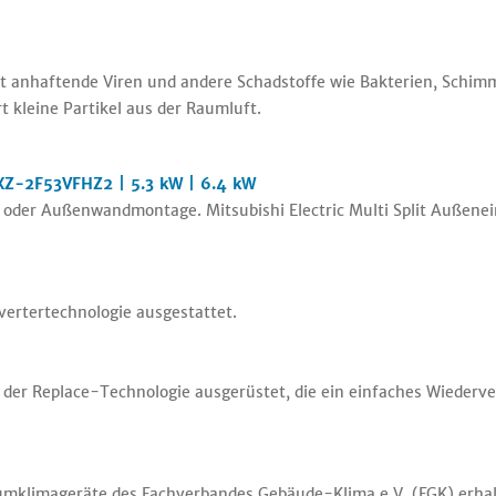
t anhaftende Viren und andere Schadstoffe wie Bakterien, Schimme
rt kleine Partikel aus der Raumluft.
MXZ-2F53VFHZ2 | 5.3 kW | 6.4 kW
 oder Außenwandmontage. Mitsubishi Electric Multi Split Außen
vertertechnologie ausgestattet.
t der Replace-Technologie ausgerüstet, die ein einfaches Wiede
aumklimageräte des Fachverbandes Gebäude-Klima e.V. (FGK) erhal