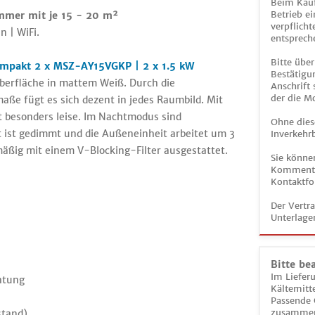
Beim Kauf
Betrieb ei
immer mit je 15 - 20 m²
verpflicht
n | WiFi.
entsprech
Bitte über
Kompakt 2 x MSZ-AY15VGKP | 2 x 1.5 kW
Bestätigun
erfläche in mattem Weiß. Durch die
Anschrift
der die M
e fügt es sich dezent in jedes Raumbild. Mit
̈t besonders leise. Im Nachtmodus sind
Ohne dies
t ist gedimmt und die Außeneinheit arbeitet um 3
Inverkehrb
äßig mit einem V-Blocking-Filter ausgestattet.
Sie könne
Kommentar
Kontaktfo
Der Vertr
Unterlage
Bitte be
Im Liefer
htung
Kältemitt
Passende 
zusammeng
stand)