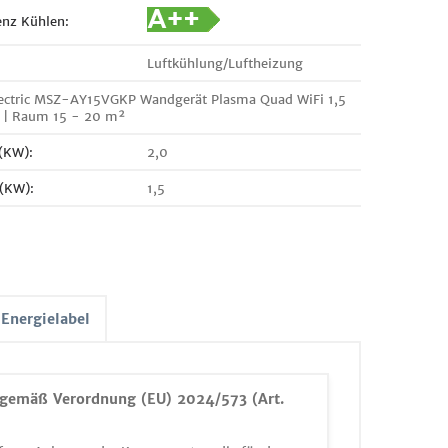
enz Kühlen:
Luftkühlung/Luftheizung
lectric MSZ-AY15VGKP Wandgerät Plasma Quad WiFi 1,5
t | Raum 15 - 20 m²
 (KW):
2,0
 (KW):
1,5
Energielabel
gemäß Verordnung (EU) 2024/573 (Art.