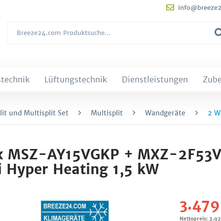
info@breeze
technik
Lüftungstechnik
Dienstleistungen
Zub
it und Multisplit Set
Multisplit
Wandgeräte
2 W
t 2 x MSZ-AY15VGKP + MXZ-2F53
 Hyper Heating 1,5 kW
3.479
Nettopreis: 2.9