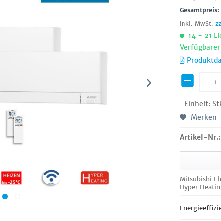
Gesamtpreis
inkl. MwSt.
z
14 - 21 Li
Verfügbarer
Produktda
Einheit:
St
Merken
Artikel-Nr.:
Mitsubishi E
Hyper Heatin
Energieeffizi