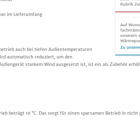
Rubrik Zu
ion im Lieferumfang
Auf Wunsc
fachmänni
unserem e
Wärmepu
Zu unsere
hlbetrieb auch bei tiefen Außentemperaturen
ird automatisch reduziert, um den
ußengerät starkem Wind ausgesetzt ist, ist ein als Zubehör erhäl
rieb beträgt 10 °C. Das sorgt für einen sparsamen Betrieb in nic