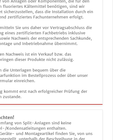
 von Anlagen oder Komponenten, die für den
n fluoriertes Kältemittel benötigen, sind wir
et sicherzustellen, dass die Installation durch ein
end zertifiziertes Fachunternehmen erfolgt.
mitteln Sie uns daher vor Vertragsabschluss die
g eines zertifizierten Fachbetriebs inklusive
 sowie Nachweis der entsprechenden Sachkunde,
ontage und Inbetriebnahme übernimmt.
en Nachweis ist ein Verkauf bzw. das
ringen dieser Produkte nicht zulässig.
n die Unterlagen bequem über die
funktion im Bestellprozess oder über unser
rmular einreichen.
ag kommt erst nach erfolgreicher Prüfung der
n zustande.
achten!
umfang von Split-Anlagen sind keine
el-/Kondensatleitungen enthalten.
Geräte- und Montageartikel finden Sie, von uns
estellt, unterhalb der Beschreibung in der