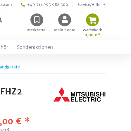
24.com
+49 711 995 982 500
Service/Hilfe
Merkzettel
Mein Konto
Warenkorb
0,00 €*
ehör
Sonderaktionen
andgeräte
VFHZ2
,00 € *
23,53 €