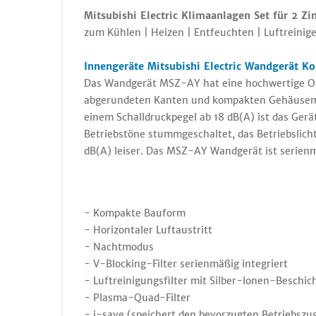
Mitsubishi Electric Klimaanlagen Set für 2 Z
zum Kühlen | Heizen | Entfeuchten | Luftreinige
Innengeräte Mitsubishi Electric Wandgerät 
Das Wandgerät MSZ-AY hat eine hochwertige Ob
abgerundeten Kanten und kompakten Gehäusemaß
einem Schalldruckpegel ab 18 dB(A) ist das Gera
Betriebstöne stummgeschaltet, das Betriebslich
dB(A) leiser. Das MSZ-AY Wandgerät ist serienm
- Kompakte Bauform
- Horizontaler Luftaustritt
- Nachtmodus
- V-Blocking-Filter serienmäßig integriert
- Luftreinigungsfilter mit Silber-Ionen-Beschic
- Plasma-Quad-Filter
- i-save (speichert den bevorzugten Betriebszu