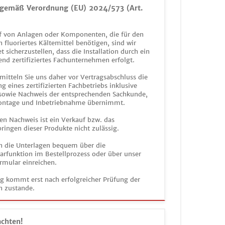
gemäß Verordnung (EU) 2024/573 (Art.
 von Anlagen oder Komponenten, die für den
n fluoriertes Kältemittel benötigen, sind wir
et sicherzustellen, dass die Installation durch ein
end zertifiziertes Fachunternehmen erfolgt.
mitteln Sie uns daher vor Vertragsabschluss die
g eines zertifizierten Fachbetriebs inklusive
 sowie Nachweis der entsprechenden Sachkunde,
ontage und Inbetriebnahme übernimmt.
en Nachweis ist ein Verkauf bzw. das
ringen dieser Produkte nicht zulässig.
n die Unterlagen bequem über die
funktion im Bestellprozess oder über unser
rmular einreichen.
ag kommt erst nach erfolgreicher Prüfung der
n zustande.
achten!