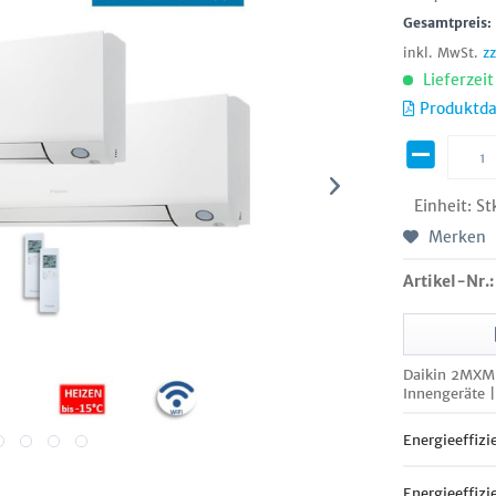
Gesamtpreis
inkl. MwSt.
z
Lieferzei
Produktda
Einheit:
St
Merken
Artikel-Nr.:
Daikin 2MXM5
Innengeräte 
Energieeffizi
Energieeffizi