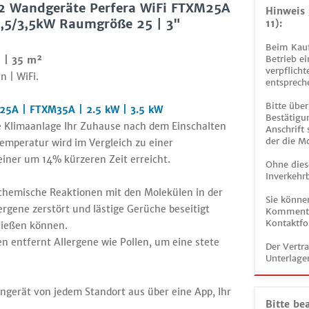
 2 Wandgeräte Perfera WiFi FTXM25A
Hinweis 
5/3,5kW Raumgröße 25 | 3"
11):
Beim Kauf
Betrieb ei
 | 35 m²
verpflicht
n | WiFi.
entsprech
Bitte über
25A | FTXM35A | 2.5 kW | 3.5 kW
Bestätigun
se Klimaanlage Ihr Zuhause nach dem Einschalten
Anschrift
der die M
temperatur wird im Vergleich zu einer
iner um 14% kürzeren Zeit erreicht.
Ohne dies
Inverkehrb
 chemische Reaktionen mit den Molekülen in der
Sie könne
lergene zerstört und lästige Gerüche beseitigt
Kommentar
Kontaktfo
nießen können.
en entfernt Allergene wie Pollen, um eine stete
Der Vertr
Unterlage
nengerät von jedem Standort aus über eine App, Ihr
Bitte be