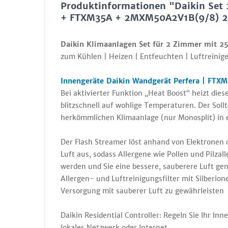
Produktinformationen "Daikin Set
+ FTXM35A + 2MXM50A2V1B(9/8) 2,
Daikin Klimaanlagen Set für 2 Zimmer mit 25
zum Kühlen | Heizen | Entfeuchten | Luftreinige
Innengeräte Daikin Wandgerät Perfera | FTXM
Bei aktivierter Funktion „Heat Boost“ heizt die
blitzschnell auf wohlige Temperaturen. Der Soll
herkömmlichen Klimaanlage (nur Monosplit) in e
Der Flash Streamer löst anhand von Elektronen
Luft aus, sodass Allergene wie Pollen und Pilzal
werden und Sie eine bessere, sauberere Luft ge
Allergen- und Luftreinigungsfilter mit Silberion
Versorgung mit sauberer Luft zu gewährleisten
Daikin Residential Controller: Regeln Sie Ihr In
lokales Netzwerk oder Internet.