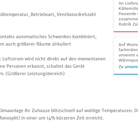
Im Liefer
Kältemitt
Passende 
lltemperatur, Betriebsart, Ventilatordrehzahl
zusammeng
Rubrik Zu
zontales automatisches Schwenkes kombiniert,
en auch größerer Räume zirkuliert
Auf Wunsc
fachmänni
unserem e
 Luftstrom wird nicht direkt auf den momentanen
Wärmepu
ine Personen erkannt, schaltet das Gerät
Zu unsere
m. (Größerer Leistungsbereich)
limaanlage Ihr Zuhause blitzschnell auf wohlige Temperaturen. De
nosplit) in einer um 14% kürzeren Zeit erreicht.