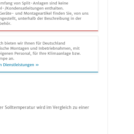
umfang von Split-Anlagen sind keine
el-/Kondensatleitungen enthalten.
Geräte- und Montageartikel finden Sie, von uns
estellt, unterhalb der Beschreibung in der
behör.
h bieten wir Ihnen für Deutschland
sche Montagen und Inbetriebnahmen, mit
igenen Personal, für Ihre Klimaanlage bzw.
mpe an.
n Dienstleistungen »
r Solltemperatur wird im Vergleich zu einer