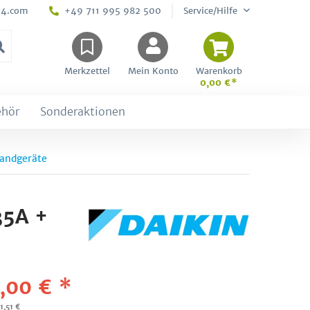
24.com
+49 711 995 982 500
Service/Hilfe
Merkzettel
Mein Konto
Warenkorb
0,00 €*
ehör
Sonderaktionen
andgeräte
35A +
,00 € *
1,51 €