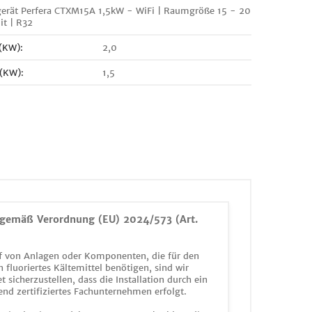
erät Perfera CTXM15A 1,5kW - WiFi | Raumgröße 15 - 20
it | R32
 (KW):
2,0
 (KW):
1,5
gemäß Verordnung (EU) 2024/573 (Art.
 von Anlagen oder Komponenten, die für den
n fluoriertes Kältemittel benötigen, sind wir
et sicherzustellen, dass die Installation durch ein
end zertifiziertes Fachunternehmen erfolgt.