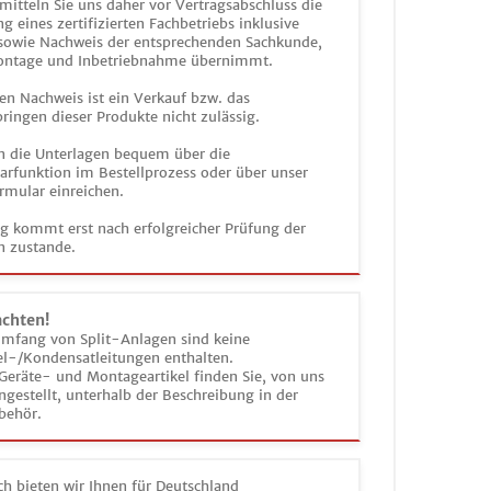
mitteln Sie uns daher vor Vertragsabschluss die
g eines zertifizierten Fachbetriebs inklusive
 sowie Nachweis der entsprechenden Sachkunde,
ontage und Inbetriebnahme übernimmt.
en Nachweis ist ein Verkauf bzw. das
ringen dieser Produkte nicht zulässig.
n die Unterlagen bequem über die
funktion im Bestellprozess oder über unser
rmular einreichen.
ag kommt erst nach erfolgreicher Prüfung der
n zustande.
achten!
umfang von Split-Anlagen sind keine
el-/Kondensatleitungen enthalten.
Geräte- und Montageartikel finden Sie, von uns
estellt, unterhalb der Beschreibung in der
behör.
h bieten wir Ihnen für Deutschland