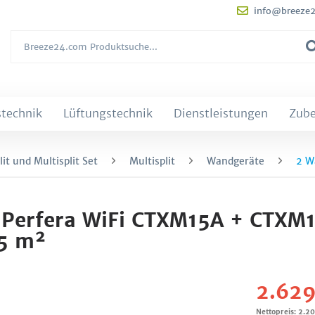
info@breeze
technik
Lüftungstechnik
Dienstleistungen
Zub
it und Multisplit Set
Multisplit
Wandgeräte
2 W
 Perfera WiFi CTXM15A + CTXM
5 m²
2.629
Nettopreis: 2.2