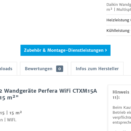
Daikin Wandg
m² | Multispl
Heizleistung
Kühlleistung
Zubehör & Montage-Dienstleistungen
loads
Bewertungen
0
Infos zum Hersteller
 2 Wandgeräte Perfera WiFi CTXM15A
Hinweis 
15 m²"
11):
Beim Kauf
Betrieb ei
 15 | 15 m²
verpflicht
n | WiFi.
entsprech