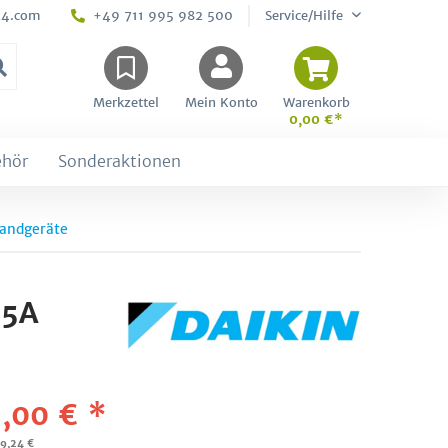
24.com
+49 711 995 982 500
Service/Hilfe
Merkzettel
Mein Konto
Warenkorb
0,00 €*
ehör
Sonderaktionen
andgeräte
15A
,00 € *
09,24 €