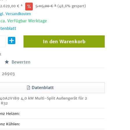
:
2.629,00
€
*
5.115,00
€
*
(48,6% gespart)
zgl. Versandkosten
t ca. Verfügbar Werktage
tenblatt
In den
Warenkorb
k
Bewerten
26903
Datenblatt
40A2V1B9 4,0 kW Multi-Split Außengerät für 2
| R32
enz Heizen:
enz Kühlen: