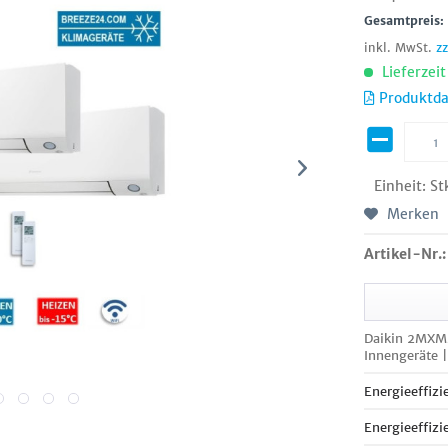
Gesamtpreis
inkl. MwSt.
z
Lieferzei
Produktda
Einheit:
St
Merken
Artikel-Nr.:
Daikin 2MXM
Innengeräte 
Energieeffizi
Energieeffizi