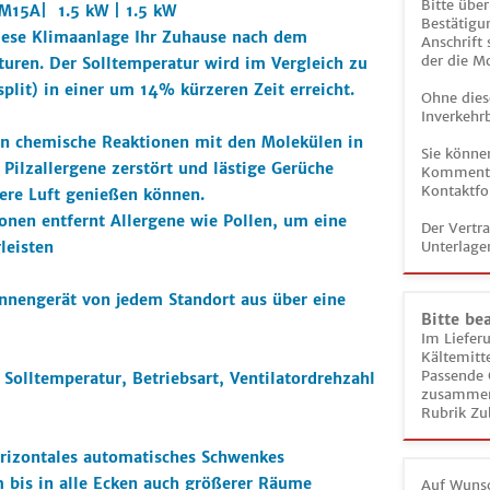
Bitte über
XM15A
| 1.5 kW | 1.5 kW
Bestätigun
diese Klimaanlage Ihr Zuhause nach dem
Anschrift
der die M
turen. Der Solltemperatur wird im Vergleich zu
lit) in einer um 14% kürzeren Zeit erreicht.
Ohne dies
Inverkehrb
en chemische Reaktionen mit den Molekülen in
Sie könne
 Pilzallergene zerstört und lästige Gerüche
Kommentar
Kontaktfo
rere Luft genießen können.
ionen entfernt Allergene wie Pollen, um eine
Der Vertr
leisten
Unterlage
 Innengerät von jedem Standort aus über eine
Bitte be
Im Liefer
Kältemitt
Passende 
Solltemperatur, Betriebsart, Ventilatordrehzahl
zusammeng
Rubrik Zu
rizontales automatisches Schwenkes
 bis in alle Ecken auch größerer Räume
Auf Wunsc