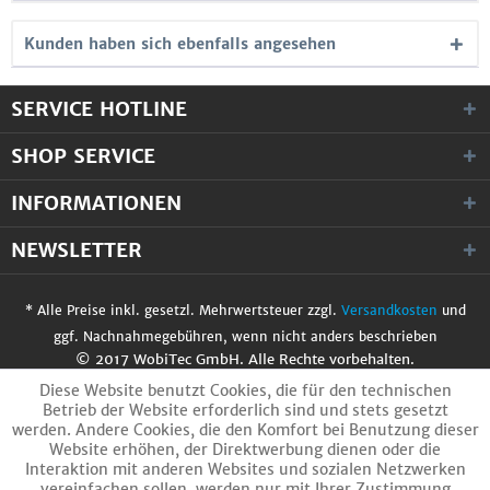
Kunden haben sich ebenfalls angesehen
SERVICE HOTLINE
SHOP SERVICE
INFORMATIONEN
NEWSLETTER
* Alle Preise inkl. gesetzl. Mehrwertsteuer zzgl.
Versandkosten
und
ggf. Nachnahmegebühren, wenn nicht anders beschrieben
© 2017 WobiTec GmbH. Alle Rechte vorbehalten.
Diese Website benutzt Cookies, die für den technischen
Betrieb der Website erforderlich sind und stets gesetzt
werden. Andere Cookies, die den Komfort bei Benutzung dieser
Website erhöhen, der Direktwerbung dienen oder die
Interaktion mit anderen Websites und sozialen Netzwerken
vereinfachen sollen, werden nur mit Ihrer Zustimmung