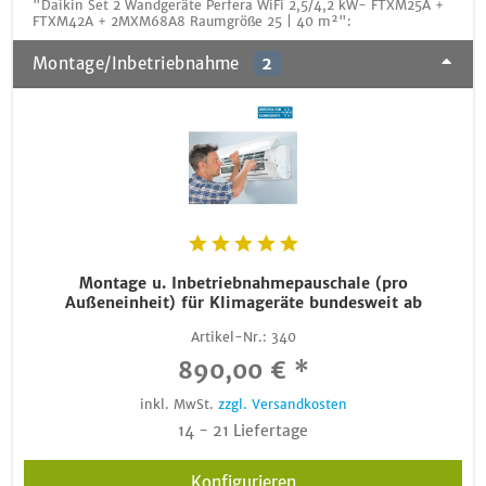
"Daikin Set 2 Wandgeräte Perfera WiFi 2,5/4,2 kW- FTXM25A +
FTXM42A + 2MXM68A8 Raumgröße 25 | 40 m²":
Montage/Inbetriebnahme
2
Montage u. Inbetriebnahmepauschale (pro
Außeneinheit) für Klimageräte bundesweit ab
Artikel-Nr.:
340
890,00 € *
inkl. MwSt.
zzgl. Versandkosten
14 - 21 Liefertage
Konfigurieren