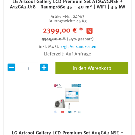
LG Artcool Gallery LCD Premium Set A12GA2.NSE +
A12GA2.U18 | Raumgröße 35 - 40 m² | WiFi | 3.5 kW
Artikel-Nr.:
24963
Bruttogewicht:
45 Kg
2399,00 € *
5343,00 € *
(55% gespart)
inkl. MwSt.
zzgl. Versandkosten
Lieferzeit: Auf Anfrage
In den Warenkorb
LG Artcool Gallery LCD Premium Set A09GA2.NSE +