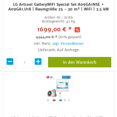
LG Artcool GalleryWiFi Special Set A09GA1NSE +
A09GA1.U18 | Raumgröße 25 - 30 m² | WiFi | 2.5 kW
Artikel-Nr.:
25186
Bruttogewicht:
45 Kg
1699,00 € *
4344,00 € *
(61% gespart)
inkl. MwSt.
zzgl. Versandkosten
Lieferzeit: Auf Anfrage
In den Warenkorb