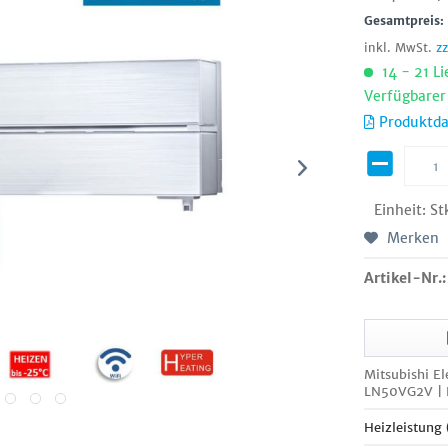
Gesamtpreis
inkl. MwSt.
z
14 - 21 Li
Verfügbarer
Produktda
Einheit:
St
Merken
Artikel-Nr.:
Mitsubishi E
LN50VG2V | 
Heizleistung