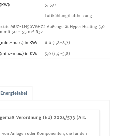
 (KW):
5, 5,0
Luftkühlung/Luftheizung
lectric MUZ-LN50VGHZ2 Außengerät Hyper Heating 5,0
um mit 50 - 55 m² R32
 (min.~max.) in KW:
6,0 (1,8~8,7)
 (min.~max.) in KW:
5,0 (1,4~5,8)
Energielabel
gemäß Verordnung (EU) 2024/573 (Art.
 von Anlagen oder Komponenten, die für den