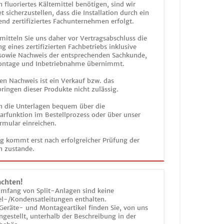
n fluoriertes Kältemittel benötigen, sind wir
et sicherzustellen, dass die Installation durch ein
end zertifiziertes Fachunternehmen erfolgt.
mitteln Sie uns daher vor Vertragsabschluss die
g eines zertifizierten Fachbetriebs inklusive
 sowie Nachweis der entsprechenden Sachkunde,
ontage und Inbetriebnahme übernimmt.
en Nachweis ist ein Verkauf bzw. das
ringen dieser Produkte nicht zulässig.
n die Unterlagen bequem über die
funktion im Bestellprozess oder über unser
rmular einreichen.
ag kommt erst nach erfolgreicher Prüfung der
n zustande.
achten!
umfang von Split-Anlagen sind keine
el-/Kondensatleitungen enthalten.
Geräte- und Montageartikel finden Sie, von uns
estellt, unterhalb der Beschreibung in der