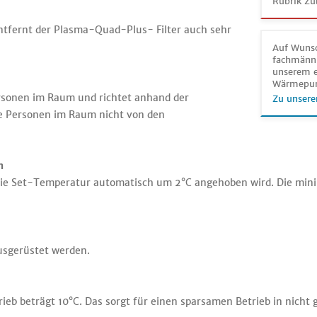
Rubrik Zu
ntfernt der Plasma-Quad-Plus- Filter auch sehr
Auf Wunsc
fachmänni
unserem e
Wärmepu
ersonen im Raum und richtet anhand der
Zu unsere
ie Personen im Raum nicht von den
n
die Set-Temperatur automatisch um 2°C angehoben wird. Die minimi
usgerüstet werden.
rieb beträgt 10°C. Das sorgt für einen sparsamen Betrieb in nich