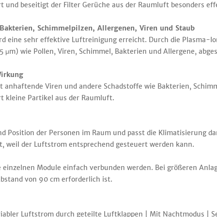
t und beseitigt der Filter Gerüche aus der Raumluft besonders eff
kterien, Schimmelpilzen, Allergenen, Viren und Staub
d eine sehr effektive Luftreinigung erreicht. Durch die Plasma-I
2,5 μm) wie Pollen, Viren, Schimmel, Bakterien und Allergene, ab
Wirkung
t anhaftende Viren und andere Schadstoffe wie Bakterien, Schimme
rt kleine Partikel aus der Raumluft.
nd Position der Personen im Raum und passt die Klimatisierung d
ht, weil der Luftstrom entsprechend ­gesteuert werden kann.
 einzelnen Module einfach verbunden werden. Bei größeren Anlage
bstand von 90 cm erforderlich ist.
abler Luftstrom durch geteilte Luftklappen | Mit Nachtmodus | Se