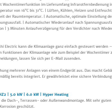
it Wochentimerfunktion im Lieferumfang Infrarotfernbedienung 
peratur von 16°C bis 31°C. | Lüften, Kühlen, Heizen und Entfeucht
it der Raumtemperatur. | Automatische, optimale Einstellung der 
ungsausfall. | Automatischer Wiederanlauf nach Spannungsausfal
on | 3 Minuten Anlaufverzögerung für den Verdichter nach Wiede
i Electric kann die Klimaanlage ganz einfach gesteuert werden 
ten Funktionen der Klimaanlage wie zum Beispiel der Wochentimer
meldungen, lassen Sie sich per E-Mail zusenden.
hung mehrerer Anlagen von einem Endgerät aus. Das macht Gebäud
äßig bereits integriert. Er gewährleistet eine sichere Verbindun
Z2 | 5.0 kW | 6.0 kW | Hyper Heating
ür die Dach-, Terrassen- oder Außenwandmontage. Mit sehr guten
 Korrosion geschützt.