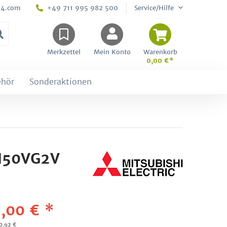
24.com
+49 711 995 982 500
Service/Hilfe
Merkzettel
Mein Konto
Warenkorb
0,00 €*
ehör
Sonderaktionen
LN50VG2V
,00 € *
10,92 €