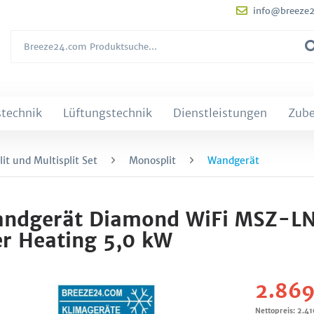
info@breeze
technik
Lüftungstechnik
Dienstleistungen
Zub
it und Multisplit Set
Monosplit
Wandgerät
t Wandgerät Diamond WiFi MSZ-
 Heating 5,0 kW
2.869
Nettopreis: 2.4