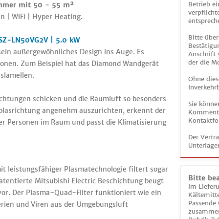
Betrieb ei
Zimmer mit 50 - 55 m²
verpflicht
n | WiFi | Hyper Heating.
entsprech
Bitte über
MSZ-LN50VG2V | 5.0 kW
Bestätigun
sein außergewöhnliches Design ins Auge. Es
Anschrift
der die M
tionen. Zum Beispiel hat das Diamond Wandgerät
slamellen.
Ohne dies
Inverkehrb
ichtungen schicken und die Raumluft so besonders
Sie könne
blasrichtung angenehm auszurichten, erkennt der
Kommentar
Kontaktfo
er Personen im Raum und passt die Klimatisierung
Der Vertr
Unterlage
 leistungsfähiger Plasmatechnologie filtert sogar
Bitte be
patentierte Mitsubishi Electric Beschichtung beugt
Im Liefer
or. Der Plasma-Quad-Filter funktioniert wie ein
Kältemitt
Passende 
erien und Viren aus der Umgebungsluft
zusammeng