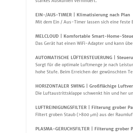
starkes Auskühlen verhindert.
EIN-/AUS-TIMER | Klimatisierung nach Plan
Mit dem Ein / Aus-Timer lassen sich eine feste
MELCLOUD | Komfortable Smart-Home-Steuer
Das Gerät hat einen WiFi-Adapter und kann übe
AUTOMATISCHE LÜFTERSTEUERUNG | Steuerun
Sorgt für die optimale Luftmenge je nach Leistu
hohe Stufe. Beim Erreichen der gewünschten Te
HORIZONTALER SWING | Großflächige Luftver
Die Luftaustrittsklappe schwenkt hin und her un
LUFTREINIGUNGSFILTER | Filterung grober Par
Filtert groben Staub (>800 μm) aus der Raumlu
PLASMA-GERUCHSFILTER | Filterung grober Pa