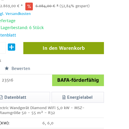
:
2.869,00
€
*
6.084,00
€
*
(52,84% gespart)
zgl. Versandkosten
efertage
 Lagerbestand: 6 Stück
tenblatt
In den
Warenkorb
k
Bewerten
23516
Datenblatt
Energielabel
lectric Wandgerät Diamond WiFi 5,0 kW - MSZ-
Raumgröße 50 - 55 m² - R32
 (KW):
6, 6,0