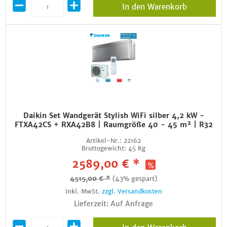
In den Warenkorb
Daikin Set Wandgerät Stylish WiFi silber 4,2 kW -
FTXA42CS + RXA42B8 | Raumgröße 40 - 45 m² | R32
Artikel-Nr.:
22162
Bruttogewicht:
45 Kg
2589,00 € *
4515,00 € *
(43% gespart)
inkl. MwSt.
zzgl. Versandkosten
Lieferzeit: Auf Anfrage