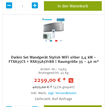
In den Warenkorb
Daikin Set Wandgerät Stylish WiFi silber 3,4 kW -
FTXA35CS + RXA35A5V1B8 | Raumgröße 35 - 40 m²
Artikel-Nr.:
12484
Bruttogewicht:
45 Kg
2259,00 € *
4075,00 € *
(45% gespart)
inkl. MwSt.
zzgl. Versandkosten
Lieferzeit: Auf Anfrage