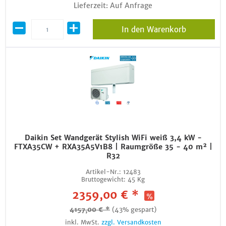
Lieferzeit: Auf Anfrage
In den Warenkorb
Daikin Set Wandgerät Stylish WiFi weiß 3,4 kW -
FTXA35CW + RXA35A5V1B8 | Raumgröße 35 - 40 m² |
R32
Artikel-Nr.:
12483
Bruttogewicht:
45 Kg
2359,00 € *
4157,00 € *
(43% gespart)
inkl. MwSt.
zzgl. Versandkosten