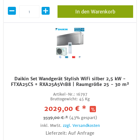
In den Warenkorb
Daikin Set Wandgerät Stylish WiFi silber 2,5 kW -
FTXA25CS + RXA25A5V1B8 | Raumgröße 25 - 30 m²
Artikel-Nr.:
16797
Bruttogewicht:
45 Kg
2029,00 € *
3539,00 € *
(43% gespart)
inkl. MwSt.
zzgl. Versandkosten
Lieferzeit: Auf Anfrage