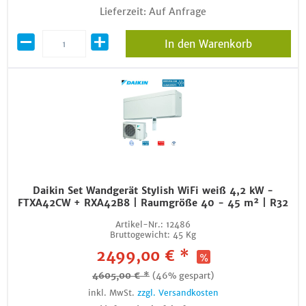
Lieferzeit: Auf Anfrage
In den Warenkorb
Daikin Set Wandgerät Stylish WiFi weiß 4,2 kW -
FTXA42CW + RXA42B8 | Raumgröße 40 - 45 m² | R32
Artikel-Nr.:
12486
Bruttogewicht:
45 Kg
2499,00 € *
4605,00 € *
(46% gespart)
inkl. MwSt.
zzgl. Versandkosten