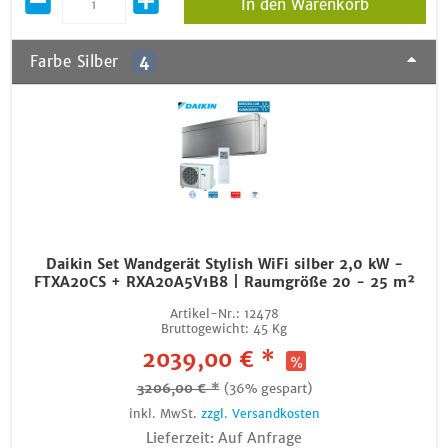
In den Warenkorb
Farbe Silber
4
Daikin Set Wandgerät Stylish WiFi silber 2,0 kW -
FTXA20CS + RXA20A5V1B8 | Raumgröße 20 - 25 m²
Artikel-Nr.:
12478
Bruttogewicht:
45 Kg
2039,00 € *
3206,00 € *
(36% gespart)
inkl. MwSt.
zzgl. Versandkosten
Lieferzeit: Auf Anfrage