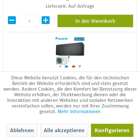
Lieferzeit: Auf Anfrage
In den Warenkorb
Diese Website benutzt Cookies, die für den technischen
Betrieb der Website erforderlich sind und stets gesetzt
Daikin Set Wandgerät Stylish WiFi schwarz 4,2 kW -
werden. Andere Cookies, die den Komfort bei Benutzung dieser
FTXA42CB + RXA42B8 | Raumgröße 40 - 45 m² | R32
Website erhöhen, der Direktwerbung dienen oder die
Interaktion mit anderen Websites und sozialen Netzwerken
Artikel-Nr.:
16132
vereinfachen sollen, werden nur mit Ihrer Zustimmung
Bruttogewicht:
45 Kg
gesetzt.
Mehr Informationen
2589,00 € *
4515,00 € *
(43% gespart)
Ablehnen
Alle akzeptieren
Konfigurieren
inkl. MwSt.
zzgl. Versandkosten