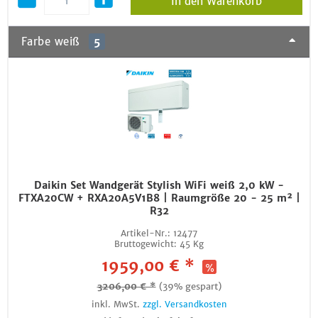
In den Warenkorb
Farbe weiß
5
Daikin Set Wandgerät Stylish WiFi weiß 2,0 kW -
FTXA20CW + RXA20A5V1B8 | Raumgröße 20 - 25 m² |
R32
Artikel-Nr.:
12477
Bruttogewicht:
45 Kg
1959,00 € *
3206,00 € *
(39% gespart)
inkl. MwSt.
zzgl. Versandkosten