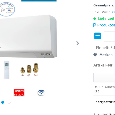
Gesamtpreis
inkl. MwSt.
z
Lieferzeit
Produktda
Einheit:
St
Merken
Artikel-Nr.:
Daikin Außen
R32
Energieeffizi
Energieeffizi