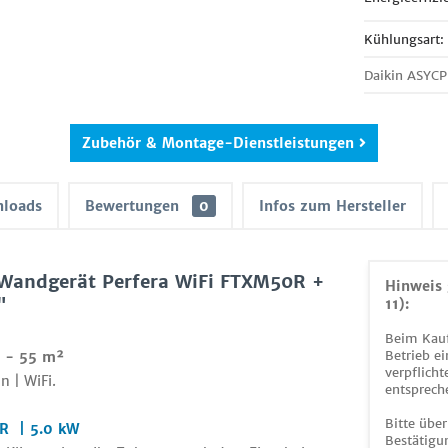
Kühlungsart:
Daikin ASYCP
Zubehör & Montage-Dienstleistungen
loads
Bewertungen
0
Infos zum Hersteller
 Wandgerät Perfera WiFi FTXM50R +
Hinweis 
"
11):
Beim Kauf
Betrieb ei
0 - 55 m²
verpflicht
n | WiFi.
entsprech
Bitte über
0R | 5.0 kW
Bestätigun