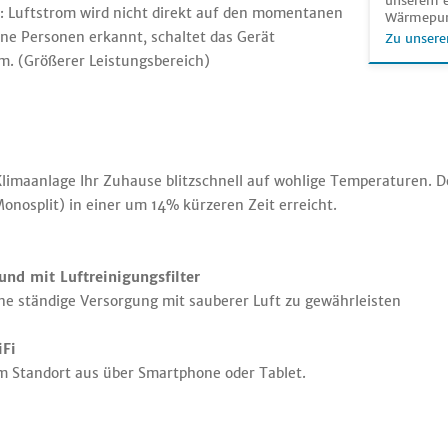
unserem e
 Luftstrom wird nicht direkt auf den momentanen
Wärmepu
ine Personen erkannt, schaltet das Gerät
Zu unsere
m. (Größerer Leistungsbereich)
limaanlage Ihr Zuhause blitzschnell auf wohlige Temperaturen. De
nosplit) in einer um 14% kürzeren Zeit erreicht.
und mit Luftreinigungsfilter
ine ständige Versorgung mit sauberer Luft zu gewährleisten
iFi
m Standort aus über Smartphone oder Tablet.