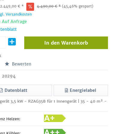
:
2.449,00
€
*
4.490,00
€
*
(45,46% gespart)
zgl. Versandkosten
: Auf Anfrage
tenblatt
In den
Warenkorb
k
Bewerten
20294
Datenblatt
Energielabel
gerät 3,5 kW - RZAG35B für 1 Innengerät | 35 - 40 m² -
enz Heizen:
enz Kühlen: