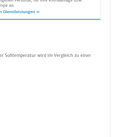
igenen Personal, für Ihre Klimaanlage bzw.
mpe an.
n Dienstleistungen »
r Solltemperatur wird im Vergleich zu einer