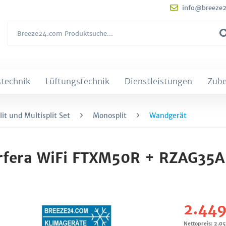
info@breeze
technik
Lüftungstechnik
Dienstleistungen
Zub
it und Multisplit Set
Monosplit
Wandgerät
erfera WiFi FTXM50R + RZAG35A
2.449
Nettopreis: 2.0