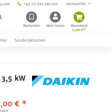
24.com
+49 711 995 982 500
Service/Hilfe
Merkzettel
Mein Konto
Warenkorb
0,00 €*
ehör
Sonderaktionen
 3,5 kW
,00 € *
57,98 €