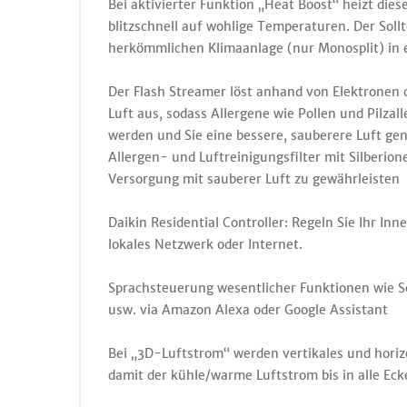
Bei aktivierter Funktion „Heat Boost“ heizt die
blitzschnell auf wohlige Temperaturen. Der Soll
herkömmlichen Klimaanlage (nur Monosplit) in e
Der Flash Streamer löst anhand von Elektronen
Luft aus, sodass Allergene wie Pollen und Pilzal
werden und Sie eine bessere, sauberere Luft ge
Allergen- und Luftreinigungsfilter mit Silberion
Versorgung mit sauberer Luft zu gewährleisten
Daikin Residential Controller: Regeln Sie Ihr In
lokales Netzwerk oder Internet.
Sprachsteuerung wesentlicher Funktionen wie So
usw. via Amazon Alexa oder Google Assistant
Bei „3D-Luftstrom“ werden vertikales und hori
damit der kühle/warme Luftstrom bis in alle Eck