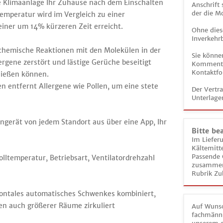
se Klimaanlage Ihr Zuhause nach dem Einschalten
Anschrift
der die M
temperatur wird im Vergleich zu einer
iner um 14% kürzeren Zeit erreicht.
Ohne dies
Inverkehrb
 chemische Reaktionen mit den Molekülen in der
Sie könne
lergene zerstört und lästige Gerüche beseitigt
Kommentar
Kontaktfo
nießen können.
en entfernt Allergene wie Pollen, um eine stete
Der Vertr
Unterlage
nengerät von jedem Standort aus über eine App, Ihr
Bitte be
Im Liefer
Kältemitt
Passende 
lltemperatur, Betriebsart, Ventilatordrehzahl
zusammeng
Rubrik Zu
zontales automatisches Schwenkes kombiniert,
en auch größerer Räume zirkuliert
Auf Wunsc
fachmänni