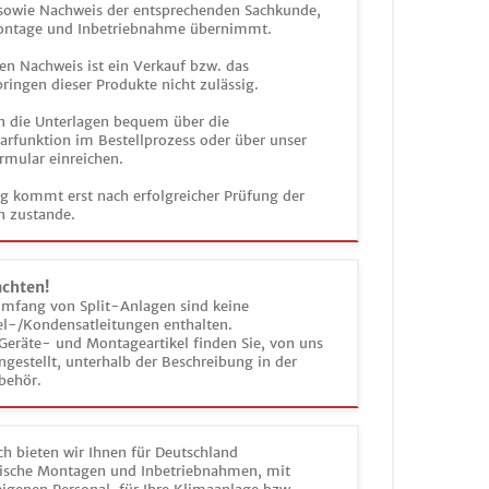
 sowie Nachweis der entsprechenden Sachkunde,
ontage und Inbetriebnahme übernimmt.
en Nachweis ist ein Verkauf bzw. das
ringen dieser Produkte nicht zulässig.
n die Unterlagen bequem über die
funktion im Bestellprozess oder über unser
rmular einreichen.
ag kommt erst nach erfolgreicher Prüfung der
n zustande.
achten!
umfang von Split-Anlagen sind keine
el-/Kondensatleitungen enthalten.
Geräte- und Montageartikel finden Sie, von uns
estellt, unterhalb der Beschreibung in der
behör.
h bieten wir Ihnen für Deutschland
sche Montagen und Inbetriebnahmen, mit