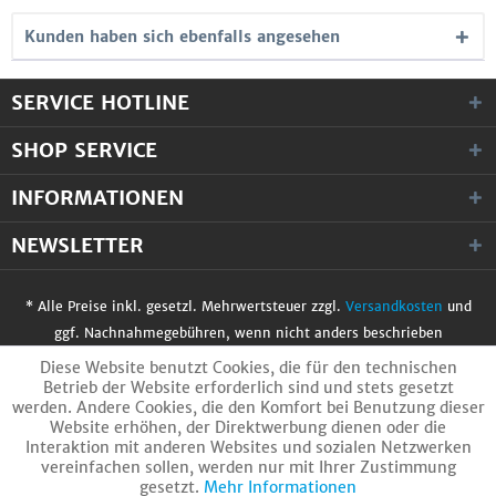
Kunden haben sich ebenfalls angesehen
SERVICE HOTLINE
SHOP SERVICE
INFORMATIONEN
NEWSLETTER
* Alle Preise inkl. gesetzl. Mehrwertsteuer zzgl.
Versandkosten
und
ggf. Nachnahmegebühren, wenn nicht anders beschrieben
© 2017 WobiTec GmbH. Alle Rechte vorbehalten.
Diese Website benutzt Cookies, die für den technischen
Betrieb der Website erforderlich sind und stets gesetzt
werden. Andere Cookies, die den Komfort bei Benutzung dieser
Website erhöhen, der Direktwerbung dienen oder die
Interaktion mit anderen Websites und sozialen Netzwerken
vereinfachen sollen, werden nur mit Ihrer Zustimmung
gesetzt.
Mehr Informationen