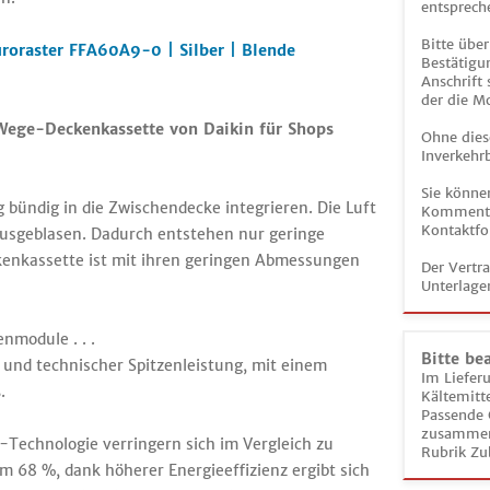
entsprech
Bitte über
roraster FFA60A9-0 | Silber | Blende
Bestätigun
Anschrift
der die M
4-Wege-Deckenkassette von Daikin für Shops
Ohne dies
Inverkehrb
Sie könne
ig bündig in die Zwischendecke integrieren. Die Luft
Kommentar
Kontaktfo
 ausgeblasen. Dadurch entstehen nur geringe
enkassette ist mit ihren geringen Abmessungen
Der Vertr
Unterlage
enmodule . . .
Bitte be
nd technischer Spitzenleistung, mit einem
Im Liefer
.
Kältemitt
Passende 
zusammeng
-Technologie verringern sich im Vergleich zu
Rubrik Zu
 68 %, dank höherer Energieeffizienz ergibt sich