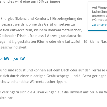
s, und es wird eine um 16% geringere
Auf Wunsc
fachmänni
unserem e
 Energieeffizienz und Komfort. | Einzelregelung der
Wärmepu
ngepasst werden, ohne das Gerät umsetzen zu
Zu unsere
peziell entwickeltem, kleinem Rohrwärmetauscher,
ionaler Frischlufteinlass | Abzweigkanalaustritt
unregelmäßig gestalteten Räume oder eine Luftzufuhr für kleine
sgeschwindigkeit
.1 kW | 7.0 kW
 und sind robust und können auf dem Dach oder auf der Terrasse 
er sich durch einen niedrigen Geräuschpegel und äußerst geringen
sschutz behandelte Wärmetauscherrippen.
2 verringern sich die Auswirkungen auf die Umwelt auf 68 % im 
ittelbar.