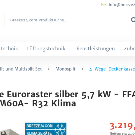
info@breeze
technik
Lüftungstechnik
Dienstleistungen
Zub
it und Multisplit Set
Monosplit
4-Wege-Deckenkasset
e Euroraster silber 5,7 kW - 
XM60A- R32 Klima
3.219
Nettopreis: 2.7