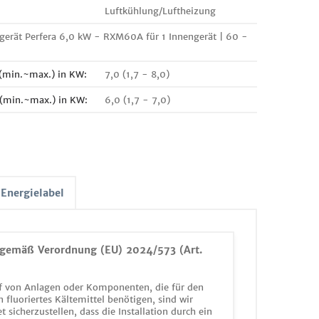
Luftkühlung/Luftheizung
gerät Perfera 6,0 kW - RXM60A für 1 Innengerät | 60 -
 (min.~max.) in KW:
7,0 (1,7 - 8,0)
 (min.~max.) in KW:
6,0 (1,7 - 7,0)
Energielabel
gemäß Verordnung (EU) 2024/573 (Art.
 von Anlagen oder Komponenten, die für den
n fluoriertes Kältemittel benötigen, sind wir
et sicherzustellen, dass die Installation durch ein