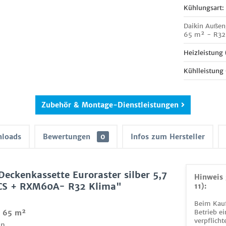
Kühlungsart:
Daikin Außen
65 m² - R32
Heizleistung
Kühlleistung
Zubehör & Montage-Dienstleistungen
loads
Bewertungen
0
Infos zum Hersteller
eckenkassette Euroraster silber 5,7
Hinweis 
CS + RXM60A- R32 Klima"
11):
Beim Kauf
Betrieb ei
- 65 m²
verpflicht
n.