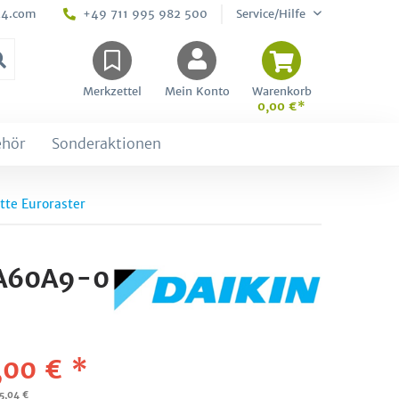
24.com
+49 711 995 982 500
Service/Hilfe
Merkzettel
Mein Konto
Warenkorb
0,00 €*
ehör
Sonderaktionen
te Euroraster
FFA60A9-0
,00 € *
05,04 €