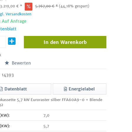
:
3.219,00
€
*
5.767,00
€
*
(44,18% gespart)
zgl. Versandkosten
: Auf Anfrage
tenblatt
In den
Warenkorb
k
Bewerten
14393
Datenblatt
Energielabel
nkassette 5,7 kW Euroraster silber FFA60A9-0 + Blende
32
 (KW):
7,0
 (KW):
5,7