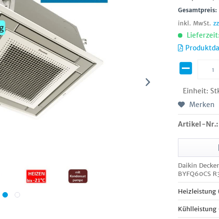
Gesamtpreis
inkl. MwSt.
z
Lieferzeit
Produktda
Einheit:
St
Merken
Artikel-Nr.:
Daikin Decke
BYFQ60CS R
Heizleistung
Kühlleistung