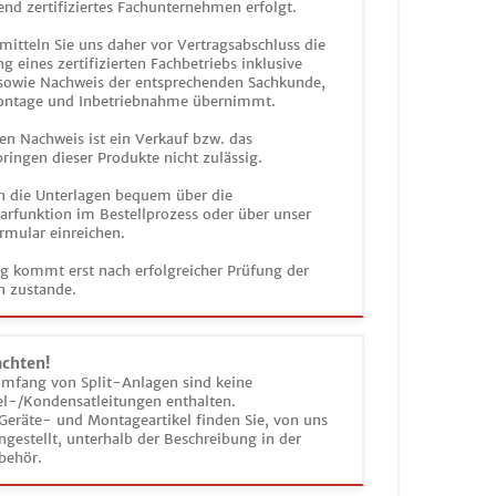
end zertifiziertes Fachunternehmen erfolgt.
mitteln Sie uns daher vor Vertragsabschluss die
g eines zertifizierten Fachbetriebs inklusive
 sowie Nachweis der entsprechenden Sachkunde,
ontage und Inbetriebnahme übernimmt.
en Nachweis ist ein Verkauf bzw. das
ringen dieser Produkte nicht zulässig.
n die Unterlagen bequem über die
funktion im Bestellprozess oder über unser
rmular einreichen.
ag kommt erst nach erfolgreicher Prüfung der
n zustande.
achten!
umfang von Split-Anlagen sind keine
el-/Kondensatleitungen enthalten.
Geräte- und Montageartikel finden Sie, von uns
estellt, unterhalb der Beschreibung in der
behör.