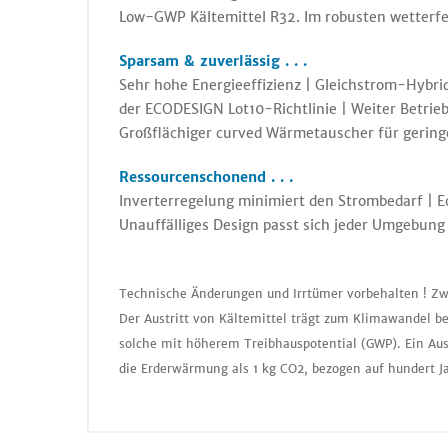
Low-GWP Kältemittel R32. Im robusten wetterfest
Sparsam & zuverlässig . . .
Sehr hohe Energieeffizienz | Gleichstrom-Hybrid
der ECODESIGN Lot10-Richtlinie | Weiter Betri
Großflächiger curved Wärmetauscher für geringe
Ressourcenschonend . . .
Inverterregelung minimiert den Strombedarf | Ec
Unauffälliges Design passt sich jeder Umgebung 
Technische Änderungen und Irrtümer vorbehalten ! Zw
Der Austritt von Kältemittel trägt zum Klimawandel be
solche mit höherem Treibhauspotential (GWP). Ein Aus
die Erderwärmung als 1 kg CO2, bezogen auf hundert J