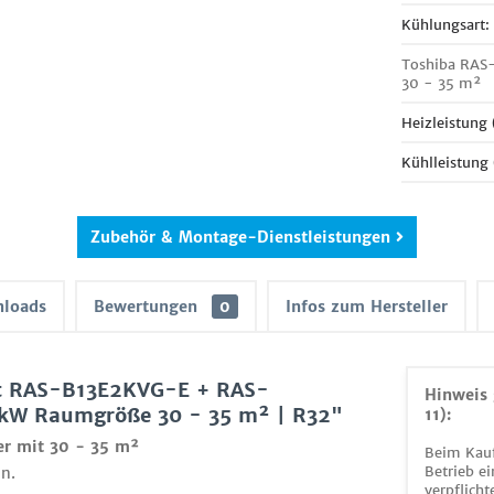
Kühlungsart:
Toshiba RAS-
30 - 35 m²
Heizleistung
Kühlleistung
Zubehör & Montage-Dienstleistungen
loads
Bewertungen
0
Infos zum Hersteller
et RAS-B13E2KVG-E + RAS-
Hinweis 
 kW Raumgröße 30 - 35 m² | R32"
11):
er mit 30 - 35 m²
Beim Kauf
Betrieb ei
n.
verpflicht