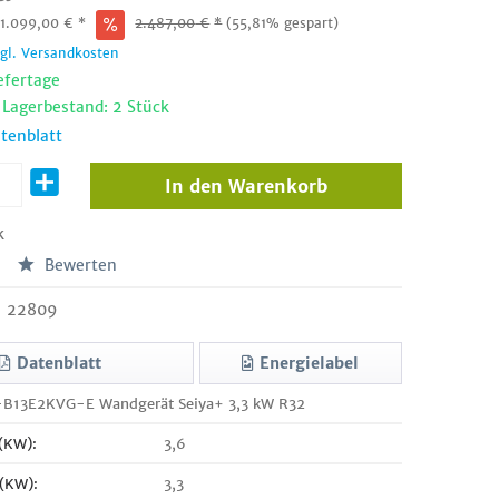
:
1.099,00
€
*
2.487,00
€
*
(55,81% gespart)
zgl. Versandkosten
efertage
 Lagerbestand: 2 Stück
tenblatt
In den
Warenkorb
k
Bewerten
22809
Datenblatt
Energielabel
-B13E2KVG-E Wandgerät Seiya+ 3,3 kW R32
 (KW):
3,6
 (KW):
3,3