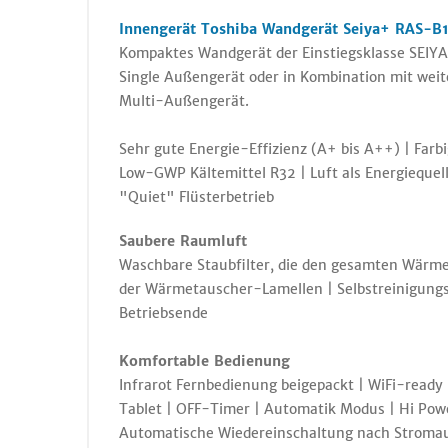
Innengerät Toshiba Wandgerät Seiya+ RAS-B1
Kompaktes Wandgerät der Einstiegsklasse SEIYA+
Single Außengerät oder in Kombination mit wei
Multi-Außengerät.
Sehr gute Energie-Effizienz (A+ bis A++) | Far
Low-GWP Kältemittel R32 | Luft als Energiequel
"Quiet" Flüsterbetrieb
Saubere Raumluft
Waschbare Staubfilter, die den gesamten Wärme
der Wärmetauscher-Lamellen | Selbstreinigung
Betriebsende
Komfortable Bedienung
Infrarot Fernbedienung beigepackt | WiFi-read
Tablet | OFF-Timer | Automatik Modus | Hi Powe
Automatische Wiedereinschaltung nach Stromaus