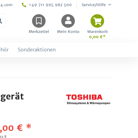
24.com
+49 711 995 982 500
Service/Hilfe
Merkzettel
Mein Konto
Warenkorb
0,00 €*
ehör
Sonderaktionen
gerät
,00 € *
,53 €