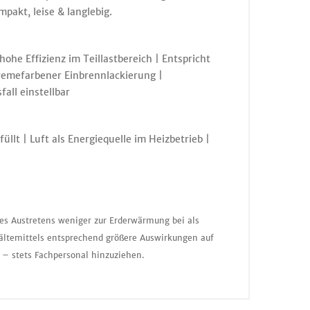
pakt, leise & langlebig.
he Effizienz im Teillastbereich | Entspricht
remefarbener Einbrennlackierung |
all einstellbar
lt | Luft als Energiequelle im Heizbetrieb |
nes Austretens weniger zur Erderwärmung bei als
ältemittels entsprechend größere Auswirkungen auf
 – stets Fachpersonal hinzuziehen.