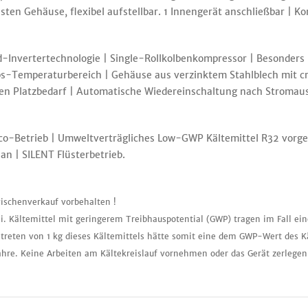
en Gehäuse, flexibel aufstellbar. 1 Innengerät anschließbar | Kom
-Invertertechnologie | Single-Rollkolbenkompressor | Besonders ho
ebs-Temperaturbereich | Gehäuse aus verzinktem Stahlblech mit c
n Platzbedarf | Automatische Wiedereinschaltung nach Stromausf
o-Betrieb | Umweltverträgliches Low-GWP Kältemittel R32 vorgefül
an | SILENT Flüsterbetrieb.
ischenverkauf vorbehalten !
i. Kältemittel mit geringerem Treibhauspotential (GWP) tragen im Fall ei
treten von 1 kg dieses Kältemittels hätte somit eine dem GWP-Wert des K
ahre. Keine Arbeiten am Kältekreislauf vornehmen oder das Gerät zerlegen