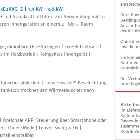
entsprech
3E2KVG-E | 3.3 kW | 3.6 kW
Bitte über
 mit Standard Luftfilter. Zur Verwendung mit 1:1
Bestätigun
teren Innengeräten an einem 2- bis 5-Raum
Anschrift
der die M
Ohne dies
bige, dimmbare LED-Anzeigen | Eco-Betriebsart |
Inverkehrb
le im Heizbetrieb | Kompaktes Innengerät |
Sie könne
Kommentar
Kontaktfo
Der Vertr
tauscher abdecken | "dustless coil" Beschichtung
Unterlage
sfunktion trocknet den Wärmetauscher nach
Bitte be
Im Liefer
Kältemitt
y | Optionale APP-Steuerung über Smartphone oder
Passende 
zusammeng
r | Quiet-Mode | Louver Swing & Fix |
Rubrik Zu
fall einstellbar