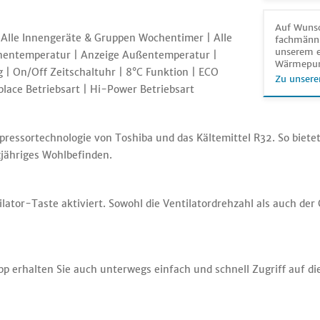
Auf Wunsc
 Alle Innengeräte & Gruppen Wochentimer | Alle
fachmänni
unserem e
nnentemperatur | Anzeige Außentemperatur |
Wärmepu
 | On/Off Zeitschaltuhr | 8°C Funktion | ECO
Zu unsere
place Betriebsart | Hi-Power Betriebsart
pressortechnologie von Toshiba und das Kältemittel R32. So biete
jähriges Wohlbefinden.
lator-Taste aktiviert. Sowohl die Ventilatordrehzahl als auch de
pp erhalten Sie auch unterwegs einfach und schnell Zugriff auf di