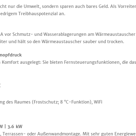
ht nur die Umwelt, sondern sparen auch bares Geld. Als Vorreiter
iedrigem Treibhauspotenzial an.
EIYA vor Schmutz- und Wasserablagerungen am Wärmeaustauscher 
weiter und hält so den Wärmeaustauscher sauber und trocken.
Knopfdruck
Komfort ausgelegt: Sie bieten Fernsteuerungsfunktionen, die das
C
ng des Raumes (Frostschutz; 8 °C-Funktion), WiFi
W | 3.6 kW
-, Terrassen- oder Außenwandmontage. Mit sehr guten Energiewe