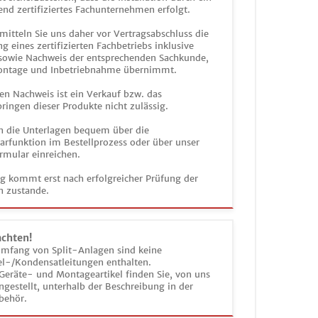
end zertifiziertes Fachunternehmen erfolgt.
mitteln Sie uns daher vor Vertragsabschluss die
g eines zertifizierten Fachbetriebs inklusive
 sowie Nachweis der entsprechenden Sachkunde,
ontage und Inbetriebnahme übernimmt.
en Nachweis ist ein Verkauf bzw. das
ringen dieser Produkte nicht zulässig.
n die Unterlagen bequem über die
funktion im Bestellprozess oder über unser
rmular einreichen.
ag kommt erst nach erfolgreicher Prüfung der
n zustande.
achten!
umfang von Split-Anlagen sind keine
el-/Kondensatleitungen enthalten.
Geräte- und Montageartikel finden Sie, von uns
estellt, unterhalb der Beschreibung in der
behör.