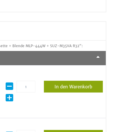
assette + Blende MLP-444W + SUZ-M35VA R32":
In den Warenkorb