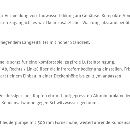
rt zur Vermeidung von Tauwasserbildung am Gehäuse. Kompakte Ab
unten zugänglich, es wird kein zusätzlicher Wartungsabstand benöt
liegendem Langzeitfilter mit hoher Standzeit.
amelle sorgt für eine komfortable, zugfreie Lufteinbringung.
/ Ab, Rechts / Links) über die Infrarotfernbedienung einstellen. Fr
 Gerät einem Einbau in einer Deckenhöhe bis zu 2,7m anpassen
rflüssiger, aus Kupferrohr mit aufgepressten Aluminiumlamellen
lt. Kondensatwanne gegen Schwitzwasser gedämmt.
Schleuderpumpe mit 500 mm Förderhöhe, weiterführende Kondensatl