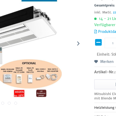
Gesamtpreis
inkl. MwSt.
z
14 - 21 Li
Verfügbarer
Produktda
Einheit:
St
Merken
Artikel-Nr.:
Mitsubishi E
mit Blende
Heizleistung