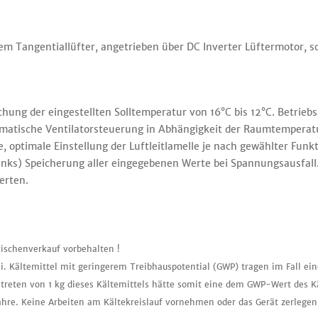
ndem Tangentiallüfter, angetrieben über DC Inverter Lüftermotor
ung der eingestellten Solltemperatur von 16°C bis 12°C. Betrieb
omatische Ventilatorsteuerung in Abhängigkeit der Raumtempera
 optimale Einstellung der Luftleitlamelle je nach gewählter Funkt
/ Links) Speicherung aller eingegebenen Werte bei Spannungsausfa
erten.
ischenverkauf vorbehalten !
i. Kältemittel mit geringerem Treibhauspotential (GWP) tragen im Fall ei
treten von 1 kg dieses Kältemittels hätte somit eine dem GWP-Wert des K
ahre. Keine Arbeiten am Kältekreislauf vornehmen oder das Gerät zerlegen