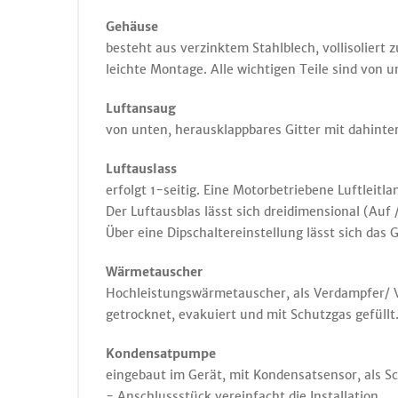
Gehäuse
besteht aus verzinktem Stahlblech, vollisolie
leichte Montage. Alle wichtigen Teile sind von 
Luftansaug
von unten, herausklappbares Gitter mit dahinter
Luftauslass
erfolgt 1-seitig. Eine Motorbetriebene Luftleitl
Der Luftausblas lässt sich dreidimensional (Auf 
Über eine Dipschaltereinstellung lässt sich das
Wärmetauscher
Hochleistungswärmetauscher, als Verdampfer/ Ve
getrocknet, evakuiert und mit Schutzgas gefül
Kondensatpumpe
eingebaut im Gerät, mit Kondensatsensor, als 
- Anschlussstück vereinfacht die Installation.