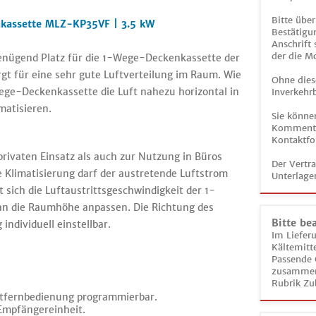
Bitte über
nkassette MLZ-KP35VF | 3.5 kW
Bestätigun
Anschrift
der die M
 genügend Platz für die 1-Wege-Deckenkassette der
t für eine sehr gute Luftverteilung im Raum. Wie
Ohne dies
ge-Deckenkassette die Luft nahezu horizontal in
Inverkehrb
matisieren.
Sie könne
Kommentar
Kontaktfo
rivaten Einsatz als auch zur Nutzung in Büros
Der Vertr
e Klimatisierung darf der austretende Luftstrom
Unterlage
 sich die Luftaustrittsgeschwindigkeit der 1-
an die Raumhöhe anpassen. Die Richtung des
Bitte be
individuell einstellbar.
Im Liefer
Kältemitt
Passende 
zusammeng
Rubrik Zu
rotfernbedienung programmierbar.
 Empfängereinheit.