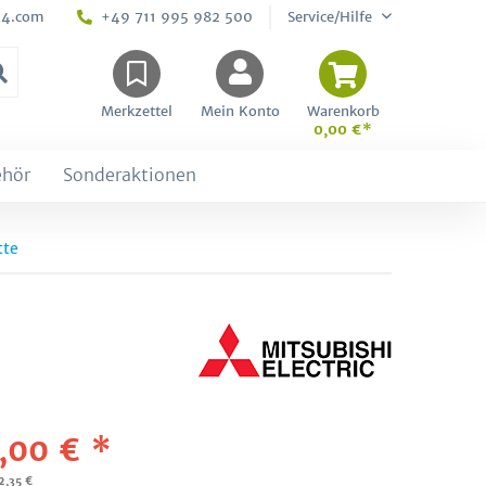
24.com
+49 711 995 982 500
Service/Hilfe
Merkzettel
Mein Konto
Warenkorb
0,00 €*
ehör
Sonderaktionen
tte
,00 € *
2,35 €