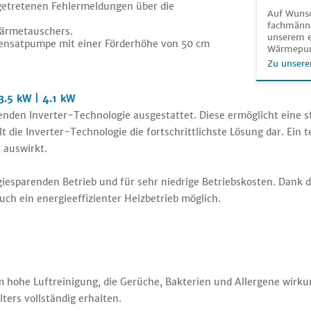
getretenen Fehlermeldungen über die
Auf Wunsc
fachmänni
Wärmetauschers.
unserem e
ensatpumpe mit einer Förderhöhe von 50 cm
Wärmepu
Zu unsere
3.5 kW | 4.1 kW
enden Inverter-Technologie ausgestattet. Diese ermöglicht eine
lt die Inverter-Technologie die fortschrittlichste Lösung dar. Ei
 auswirkt.
rgiesparenden Betrieb und für sehr niedrige Betriebskosten. Da
uch ein energieeffizienter Heizbetrieb möglich.
m hohe Luftreinigung, die Gerüche, Bakterien und Allergene wirku
ers vollständig erhalten.