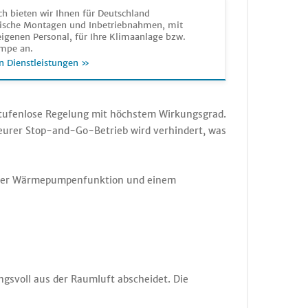
h bieten wir Ihnen für Deutschland
sche Montagen und Inbetriebnahmen, mit
igenen Personal, für Ihre Klimaanlage bzw.
mpe an.
n Dienstleistungen »
 stufenlose Regelung mit höchstem Wirkungsgrad.
n teurer Stop-and-Go-Betrieb wird verhindert, was
nk der Wärmepumpenfunktion und einem
ngsvoll aus der Raumluft abscheidet. Die