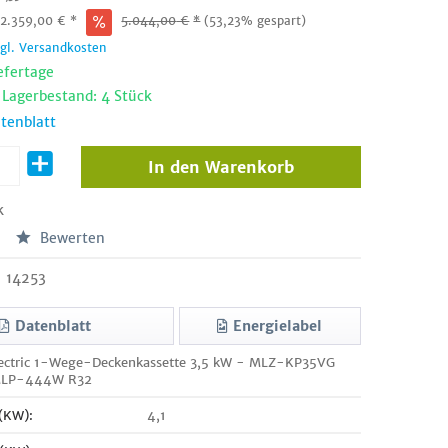
:
2.359,00
€
*
5.044,00
€
*
(53,23% gespart)
zgl. Versandkosten
efertage
 Lagerbestand: 4 Stück
tenblatt
In den
Warenkorb
k
Bewerten
14253
Datenblatt
Energielabel
lectric 1-Wege-Deckenkassette 3,5 kW - MLZ-KP35VG
 MLP-444W R32
 (KW):
4,1