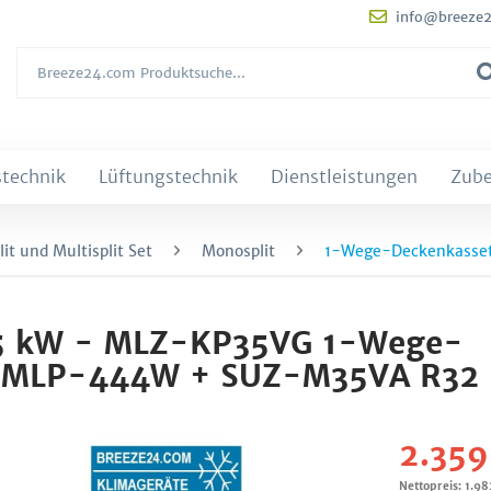
info@breeze
technik
Lüftungstechnik
Dienstleistungen
Zub
it und Multisplit Set
Monosplit
1-Wege-Deckenkasse
 3,5 kW - MLZ-KP35VG 1-Wege-
de MLP-444W + SUZ-M35VA R32
2.359
Nettopreis: 1.98