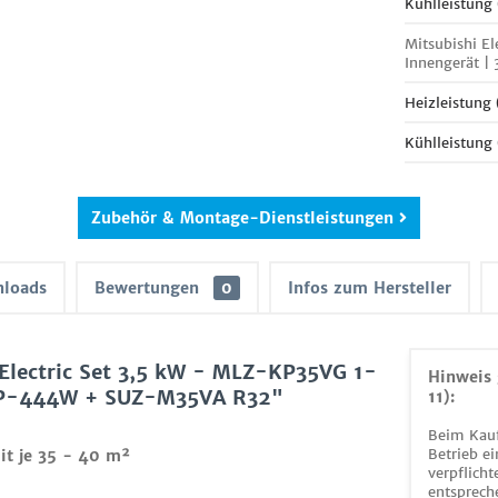
Kühlleistung
Mitsubishi E
Innengerät |
Heizleistung
Kühlleistung
Zubehör & Montage-Dienstleistungen
loads
Bewertungen
0
Infos zum Hersteller
Electric Set 3,5 kW - MLZ-KP35VG 1-
Hinweis 
LP-444W + SUZ-M35VA R32"
11):
Beim Kauf
Betrieb ei
it je 35 - 40 m²
verpflicht
entsprech