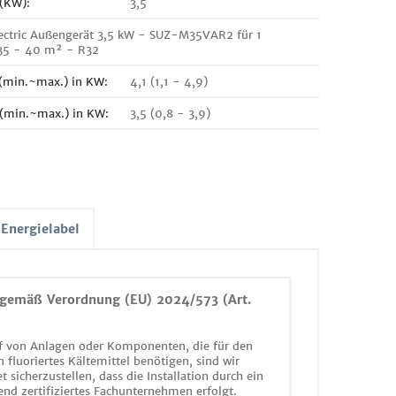
 (KW):
3,5
lectric Außengerät 3,5 kW - SUZ-M35VAR2 für 1
 35 - 40 m² - R32
 (min.~max.) in KW:
4,1 (1,1 - 4,9)
 (min.~max.) in KW:
3,5 (0,8 - 3,9)
Energielabel
gemäß Verordnung (EU) 2024/573 (Art.
 von Anlagen oder Komponenten, die für den
n fluoriertes Kältemittel benötigen, sind wir
et sicherzustellen, dass die Installation durch ein
end zertifiziertes Fachunternehmen erfolgt.