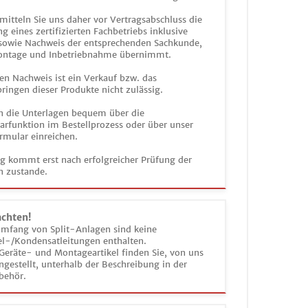
mitteln Sie uns daher vor Vertragsabschluss die
g eines zertifizierten Fachbetriebs inklusive
 sowie Nachweis der entsprechenden Sachkunde,
ontage und Inbetriebnahme übernimmt.
en Nachweis ist ein Verkauf bzw. das
ringen dieser Produkte nicht zulässig.
n die Unterlagen bequem über die
funktion im Bestellprozess oder über unser
rmular einreichen.
ag kommt erst nach erfolgreicher Prüfung der
n zustande.
achten!
umfang von Split-Anlagen sind keine
el-/Kondensatleitungen enthalten.
Geräte- und Montageartikel finden Sie, von uns
estellt, unterhalb der Beschreibung in der
behör.