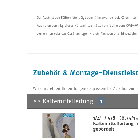
Der Austritt von Kältemittel trägt zum Klimawandel bei. Kältemitte
Austreten von 1 kg dieses Kältemittels hätte somit eine dem GWP-We
vornehmen oder das Gerät zerlegen – stets Fachpersonal hinzuziehen
Zubehör & Montage-Dienstleis
Wir empfehlen Ihnen folgendes passendes Zubehör zum A
>> Kältemittelleitung
1
1/4" / 5/8" (6,35/
Kältemittelleitung i
gebördelt