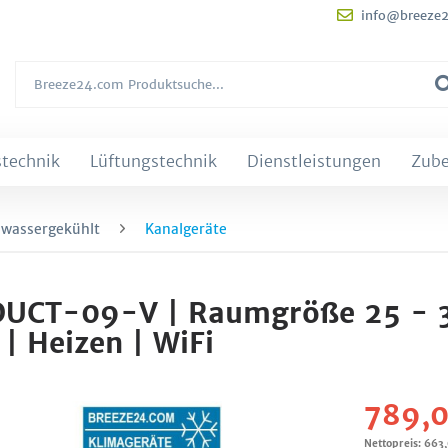
info@breeze
technik
Lüftungstechnik
Dienstleistungen
Zub
 wassergekühlt
Kanalgeräte
 DUCT-09-V | Raumgröße 25 - 
| Heizen | WiFi
789,0
Nettopreis: 663