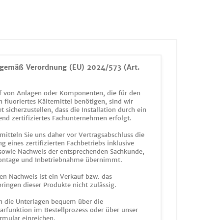
gemäß Verordnung (EU) 2024/573 (Art.
 von Anlagen oder Komponenten, die für den
n fluoriertes Kältemittel benötigen, sind wir
et sicherzustellen, dass die Installation durch ein
end zertifiziertes Fachunternehmen erfolgt.
mitteln Sie uns daher vor Vertragsabschluss die
g eines zertifizierten Fachbetriebs inklusive
 sowie Nachweis der entsprechenden Sachkunde,
ontage und Inbetriebnahme übernimmt.
en Nachweis ist ein Verkauf bzw. das
ringen dieser Produkte nicht zulässig.
n die Unterlagen bequem über die
funktion im Bestellprozess oder über unser
rmular einreichen.