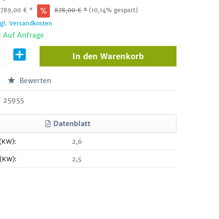
:
789,00
€
*
878,00
€
*
(10,14% gespart)
zgl. Versandkosten
: Auf Anfrage
In den
Warenkorb
Bewerten
25955
Datenblatt
 (KW):
2,6
 (KW):
2,5