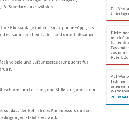
 Luftstroms ermöglicht. Es ist möglich,
25 Pa Standard auszuwählen.
Der Vertr
Unterlage
r Ihre Klimaanlage mit der Smartphone-App (iOS
Bitte be
nd es kann somit einfacher und unterhaltsamer
Im Liefer
Kältemitt
Passende 
zusammeng
Rubrik Zu
echnologie und Lüftungssteuerung sorgt für
arung.
Auf Wunsc
fachmänni
unserem e
räuscharm, um Leistung und Stille zu garantieren.
Wärmepu
Zu unsere
t so, dass der Betrieb des Kompressors und des
dingungen stabilisiert wird.