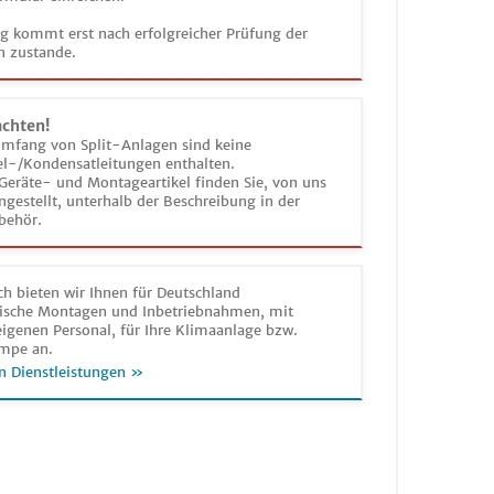
ag kommt erst nach erfolgreicher Prüfung der
n zustande.
achten!
umfang von Split-Anlagen sind keine
el-/Kondensatleitungen enthalten.
Geräte- und Montageartikel finden Sie, von uns
estellt, unterhalb der Beschreibung in der
behör.
h bieten wir Ihnen für Deutschland
sche Montagen und Inbetriebnahmen, mit
igenen Personal, für Ihre Klimaanlage bzw.
mpe an.
n Dienstleistungen »