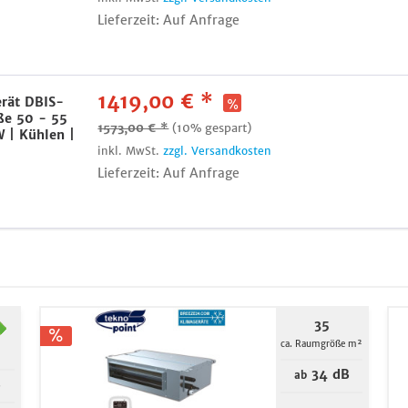
Lieferzeit: Auf Anfrage
1419,00 € *
erät DBIS-
ße 50 - 55
1573,00 € *
(10% gespart)
W | Kühlen |
inkl. MwSt.
zzgl. Versandkosten
Lieferzeit: Auf Anfrage
35
ca. Raumgröße m²
34 dB
ab
B