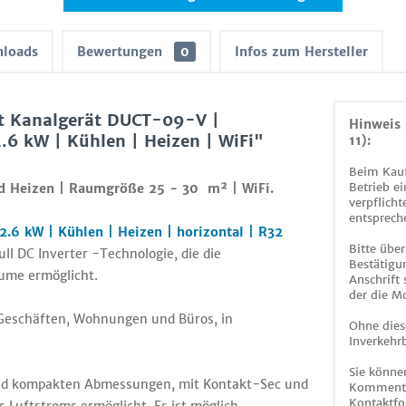
loads
Bewertungen
0
Infos zum Hersteller
t Kanalgerät DUCT-09-V |
Hinweis 
.6 kW | Kühlen | Heizen | WiFi"
11):
Beim Kauf
Betrieb ei
d Heizen | Raumgröße 25 - 30 m² | WiFi.
verpflicht
entsprech
.6 kW | Kühlen | Heizen | horizontal | R32
Bitte über
ll DC Inverter -Technologie, die die
Bestätigun
ume ermöglicht.
Anschrift
der die M
in Geschäften, Wohnungen und Büros, in
Ohne dies
Inverkehrb
Sie könne
 und kompakten Abmessungen, mit Kontakt-Sec und
Kommentar
Kontaktfo