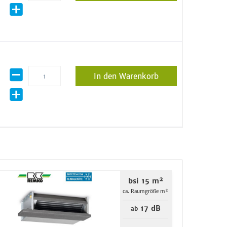
In den Warenkorb
bsi 15 m²
ca. Raumgröße m²
17 dB
ab