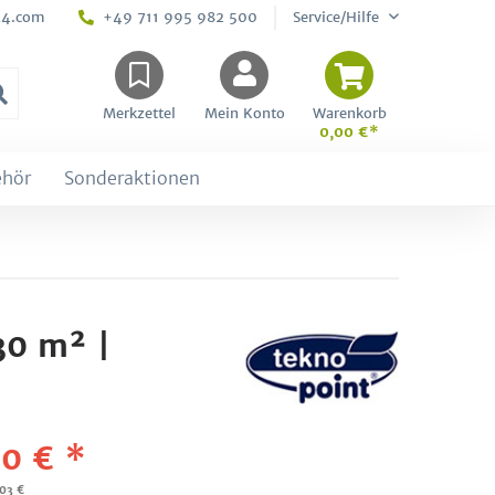
24.com
+49 711 995 982 500
Service/Hilfe
Merkzettel
Mein Konto
Warenkorb
0,00 €*
ehör
Sonderaktionen
30 m² |
0 € *
,03 €