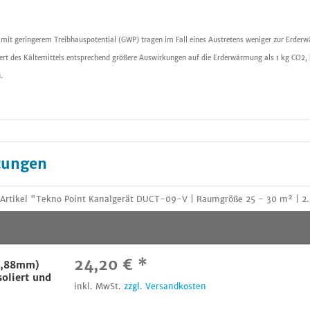
l mit geringerem Treibhauspotential (GWP) tragen im Fall eines Austretens weniger zur Erder
rt des Kältemittels entsprechend größere Auswirkungen auf die Erderwärmung als 1 kg CO2, b
.
tungen
rtikel "Tekno Point Kanalgerät DUCT-09-V | Raumgröße 25 - 30 m² | 2.5 
24,20 € *
15,88mm)
soliert und
inkl. MwSt.
zzgl. Versandkosten