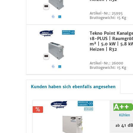
Artikel-Nr.:
25995
Bruttogewicht:
15 Kg
Tekno Point Kanalg
18-PLUS | Raumgrö
m² | 5.0 kW | 5.8 k
Heizen | R32
Artikel-Nr.:
26000
Bruttogewicht:
15 Kg
Kunden haben sich ebenfalls angesehen
Kühlen
41 d
ab