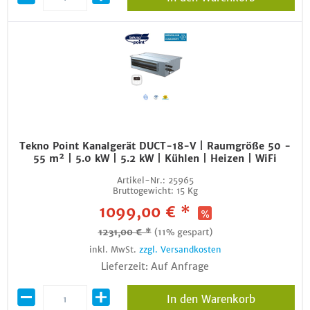
Tekno Point Kanalgerät DUCT-18-V | Raumgröße 50 -
55 m² | 5.0 kW | 5.2 kW | Kühlen | Heizen | WiFi
Artikel-Nr.:
25965
Bruttogewicht:
15 Kg
1099,00 € *
1231,00 € *
(11% gespart)
inkl. MwSt.
zzgl. Versandkosten
Lieferzeit: Auf Anfrage
In den Warenkorb