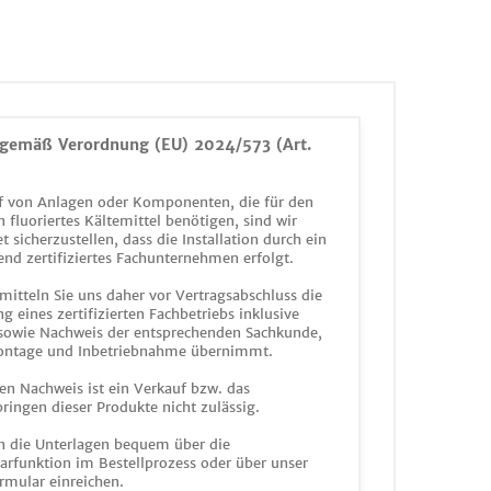
gemäß Verordnung (EU) 2024/573 (Art.
 von Anlagen oder Komponenten, die für den
n fluoriertes Kältemittel benötigen, sind wir
et sicherzustellen, dass die Installation durch ein
end zertifiziertes Fachunternehmen erfolgt.
mitteln Sie uns daher vor Vertragsabschluss die
g eines zertifizierten Fachbetriebs inklusive
 sowie Nachweis der entsprechenden Sachkunde,
ontage und Inbetriebnahme übernimmt.
en Nachweis ist ein Verkauf bzw. das
ringen dieser Produkte nicht zulässig.
n die Unterlagen bequem über die
funktion im Bestellprozess oder über unser
rmular einreichen.