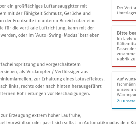
ber ein großflächiges Luftansauggitter mit
Der Vertr
Unterlage
em mit der Fähigkeit Schmutz, Gerüche und
an der Frontseite im unteren Bereich über eine
le für die vertikale Luftrichtung, kann mit der
Bitte be
lt werden, oder im ´Auto-Swing-Modus´ betrieben
Im Liefer
Kältemitt
Passende 
zusammeng
Rubrik Zu
acheinspritzung und vorgeschaltetem
tersieben, als Verdampfer / Verflüssiger aus
iniumlamellen, zur Erhaltung eines Lotuseffektes.
Auf Wunsc
fachmänni
ch links, rechts oder nach hinten herausgeführt
unserem e
internen Rohrleitungen vor Beschädigungen.
Wärmepu
Zu unsere
g zur Erzeugung extrem hoher Laufruhe,
nuell vorwählbar oder passt sich selbst im Automatikmodus dem Kü