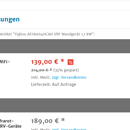
tungen
Artikel "Fujitsu ASYA004HCAH VRF Wandgerät 1,1 kW":
139,00 € *
WiFi-
214,00 € *
(35% gespart)
inkl. MwSt.
zzgl. Versandkosten
Lieferzeit: Auf Anfrage
189,00 € *
frarot-
VRV-Geräte
inkl. MwSt.
zzgl. Versandkosten