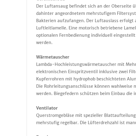
Der Luftansaug befindet sich an der Oberseite ü
dahinter angeordnetem mehrstufigem Filtersyst
Bakterien aufzufangen. Der Luftauslass erfolgt 
Luftleitlamelle. Eine motorisch betriebene Lamel
optionalen Fernbedienung individuell eingestel
werden.
Wärmetauscher
Lambda-Hochleistungswärmetauscher mit Mehrf
elektronischen Einspritzventil inklusive zwei Fil
Kupferrohren mit hydrophob beschichteten Alum
Die Rohrleitungsanschlüsse können wahlweise na
werden. Biegefedern schützen beim Einbau die 
Ventilator
Querstromgebläse mit spezieller Blattaufteilun
mehrstufig regelbar. Die Lüfterdrehzahl ist ma