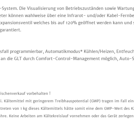
e-System. Die Visualisierung von Betriebszuständen sowie Wartu
meter können wahlweise über eine Infrarot- und/oder Kabel-Fern
Expansionsventil welches bis auf 120% geöffnet werden kann und s
garantiert.
fall programmierbar, Automatikmodus* Kühlen/Heizen, Entfeuch
s an die GLT durch Comfort-Control-Management möglich, Auto-S
ischenverkauf vorbehalten !
i. Kältemittel mit geringerem Treibhauspotential (GWP) tragen im Fall ei
treten von 1 kg dieses Kältemittels hätte somit eine dem GWP-Wert des K
ahre. Keine Arbeiten am Kältekreislauf vornehmen oder das Gerät zerlegen