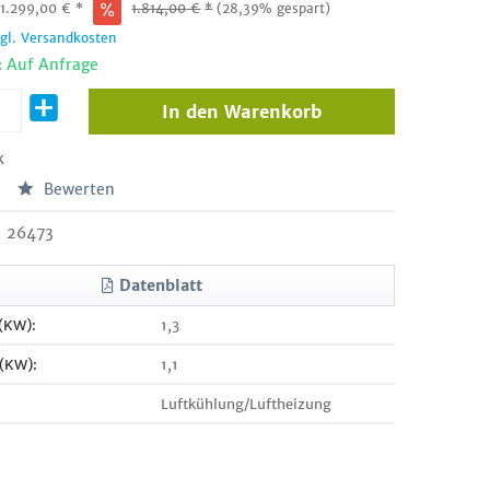
:
1.299,00
€
*
1.814,00
€
*
(28,39% gespart)
zgl. Versandkosten
: Auf Anfrage
In den
Warenkorb
k
Bewerten
26473
Datenblatt
 (KW):
1,3
 (KW):
1,1
Luftkühlung/Luftheizung