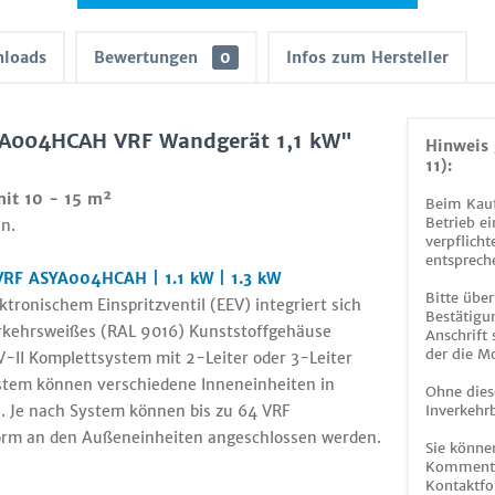
loads
Bewertungen
0
Infos zum Hersteller
SYA004HCAH VRF Wandgerät 1,1 kW"
Hinweis 
11):
mit 10 - 15 m²
Beim Kauf
Betrieb ei
n.
verpflicht
entsprech
 VRF ASYA004HCAH | 1.1 kW | 1.3 kW
Bitte über
onischem Einspritzventil (EEV) integriert sich
Bestätigun
rkehrsweißes (RAL 9016) Kunststoffgehäuse
Anschrift
der die M
V-II Komplettsystem mit 2-Leiter oder 3-Leiter
stem können verschiedene Inneneinheiten in
Ohne dies
. Je nach System können bis zu 64 VRF
Inverkehrb
orm an den Außeneinheiten angeschlossen werden.
Sie könne
Kommentar
Kontaktfo