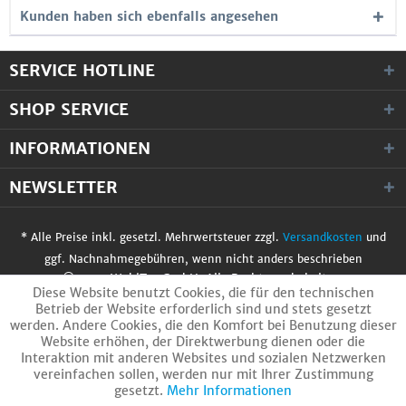
Kunden haben sich ebenfalls angesehen
SERVICE HOTLINE
SHOP SERVICE
INFORMATIONEN
NEWSLETTER
* Alle Preise inkl. gesetzl. Mehrwertsteuer zzgl.
Versandkosten
und
ggf. Nachnahmegebühren, wenn nicht anders beschrieben
© 2017 WobiTec GmbH. Alle Rechte vorbehalten.
Diese Website benutzt Cookies, die für den technischen
Betrieb der Website erforderlich sind und stets gesetzt
werden. Andere Cookies, die den Komfort bei Benutzung dieser
Website erhöhen, der Direktwerbung dienen oder die
Interaktion mit anderen Websites und sozialen Netzwerken
vereinfachen sollen, werden nur mit Ihrer Zustimmung
gesetzt.
Mehr Informationen