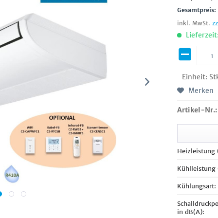
Gesamtpreis
inkl. MwSt.
z
Lieferzeit
Einheit:
St
Merken
Artikel-Nr.:
Heizleistung
Kühlleistung
Kühlungsart:
Schalldruckp
in dB(A):