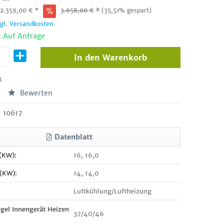
:
2.359,00
€
*
3.658,00
€
*
(35,51% gespart)
zgl. Versandkosten
: Auf Anfrage
In den
Warenkorb
k
Bewerten
10617
Datenblatt
 (KW):
16, 16,0
 (KW):
14, 14,0
Luftkühlung/Luftheizung
egel Innengerät Heizen
37/40/46