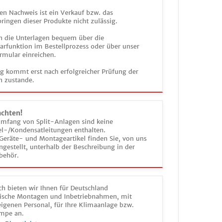
en Nachweis ist ein Verkauf bzw. das
ringen dieser Produkte nicht zulässig.
n die Unterlagen bequem über die
funktion im Bestellprozess oder über unser
rmular einreichen.
ag kommt erst nach erfolgreicher Prüfung der
n zustande.
achten!
umfang von Split-Anlagen sind keine
el-/Kondensatleitungen enthalten.
Geräte- und Montageartikel finden Sie, von uns
estellt, unterhalb der Beschreibung in der
behör.
h bieten wir Ihnen für Deutschland
sche Montagen und Inbetriebnahmen, mit
igenen Personal, für Ihre Klimaanlage bzw.
mpe an.