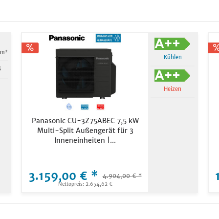
 m²
Kühlen
B
Heizen
Panasonic CU-3Z75ABEC 7,5 kW
Multi-Split Außengerät für 3
Inneneinheiten |...
3.159,00 € *
4.904,00 € *
Nettopreis: 2.654,62 €