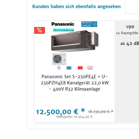
Kunden haben sich ebenfalls angesehen
190
ca. Raumgröße
42 d
ab
Panasonic Set S-250PE4E + U-
250PZH4E8 Kanalgerät 22,0 kW
- 400V R32 Klimaanlage
12.500,00 € *
18.136,00 € *
Nettopreis: 10.504,20 €