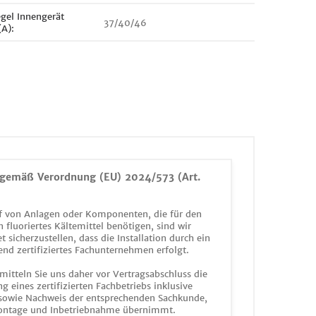
egel Innengerät
37/40/46
(A):
gemäß Verordnung (EU) 2024/573 (Art.
 von Anlagen oder Komponenten, die für den
n fluoriertes Kältemittel benötigen, sind wir
et sicherzustellen, dass die Installation durch ein
end zertifiziertes Fachunternehmen erfolgt.
mitteln Sie uns daher vor Vertragsabschluss die
g eines zertifizierten Fachbetriebs inklusive
 sowie Nachweis der entsprechenden Sachkunde,
ontage und Inbetriebnahme übernimmt.