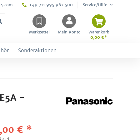
24.com
+49 711 995 982 500
Service/Hilfe
Merkzettel
Mein Konto
Warenkorb
0,00 €*
ehör
Sonderaktionen
E5A -
,00 € *
2,35 €