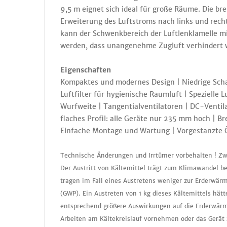
9,5 m eignet sich ideal für große Räume. Die bre
Erweiterung des Luftstroms nach links und rec
kann der Schwenkbereich der Luftlenklamelle mit
werden, dass unangenehme Zugluft verhindert w
Eigenschaften
Kompaktes und modernes Design | Niedrige Scha
Luftfilter für hygienische Raumluft | Spezielle
Wurfweite | Tangentialventilatoren | DC-Ventila
flaches Profil: alle Geräte nur 235 mm hoch | Br
Einfache Montage und Wartung | Vorgestanzte Ö
Technische Änderungen und Irrtümer vorbehalten ! Zw
Der Austritt von Kältemittel trägt zum Klimawandel b
tragen im Fall eines Austretens weniger zur Erderwär
(GWP). Ein Austreten von 1 kg dieses Kältemittels hä
entsprechend größere Auswirkungen auf die Erderwärmu
Arbeiten am Kältekreislauf vornehmen oder das Gerät 