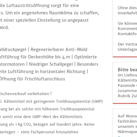
ite Luftaustrittsöffnung sorgt für eine
Ohne dies
hts. Um ein angenehmes Raumklima zu schaffen,
Inverkehrb
 einer speziellen Einstellung so angepasst
Sie könne
ird.
Kommentar
Kontaktfo
Der Vertr
lldruckpegel | Regenerierbarer Anti-Mold
Unterlage
 Luftführug für Deckenhöhe bis 4 m | Optimierte
tormotoren | Niedriger Schallpegel | Besonders
Bitte be
eite Luftführung in horizontaler Richtung |
Im Liefer
ffnung für Frischluftanschluss
Kältemitt
Passende 
zusammeng
ischenverkauf vorbehalten !
Rubrik Zu
ei. Kältemittel mit geringerem Treibhauspotential (GWP)
mung bei als solche mit höherem Treibhauspotential
Auf Wunsc
tte somit eine dem GWP-Wert des Kältemittels
fachmänni
ng als 1 kg CO2, bezogen auf hundert Jahre. Keine
unserem e
Wärmepu
zerlegen – stets Fachpersonal hinzuziehen