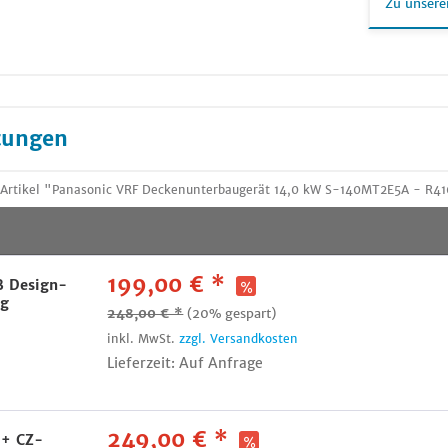
Zu unsere
tungen
 Artikel "Panasonic VRF Deckenunterbaugerät 14,0 kW S-140MT2E5A - R41
199,00 € *
B Design-
ng
248,00 € *
(20% gespart)
inkl. MwSt.
zzgl. Versandkosten
Lieferzeit: Auf Anfrage
249,00 € *
 + CZ-