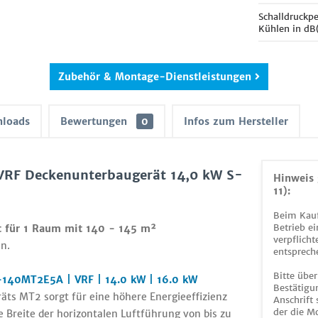
Schalldruckp
Kühlen in dB
Zubehör & Montage-Dienstleistungen
loads
Bewertungen
0
Infos zum Hersteller
VRF Deckenunterbaugerät 14,0 kW S-
Hinweis 
11):
Beim Kauf
Betrieb ei
t für 1 Raum mit 140 - 145 m²
verpflicht
n.
entsprech
Bitte über
-140MT2E5A | VRF | 14.0 kW | 16.0 kW
Bestätigun
ts MT2 sorgt für eine höhere Energieeffizienz
Anschrift
der die M
 Breite der horizontalen Luftführung von bis zu