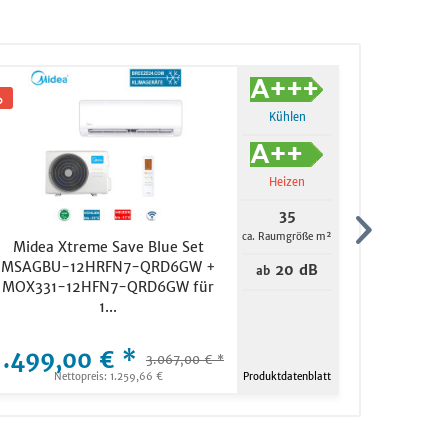
Kühlen
Heizen
35
ca. Raumgröße m²
Midea Xtreme Save Blue Set
Midea M
MSAGBU-12HRFN7-QRD6GW +
MHS-SVC7
20 dB
ab
MOX331-12HFN7-QRD6GW für
Monoblo
1...
1.499,00 € *
22.699,
3.067,00 € *
Nettopreis: 1.259,66 €
Produktdatenblatt
Net