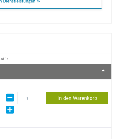
n Dienstleistungen »
0A":
In den Warenkorb