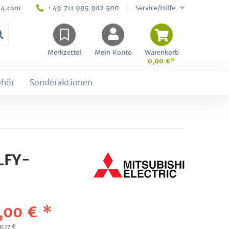
24.com
+49 711 995 982 500
Service/Hilfe
Merkzettel
Mein Konto
Warenkorb
0,00 €*
ehör
Sonderaktionen
LFY-
,00 € *
0,17 €