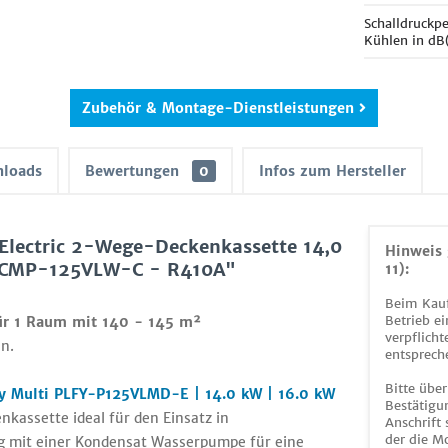
Schalldruckp
Kühlen in dB
Zubehör & Montage-Dienstleistungen
loads
Bewertungen
0
Infos zum Hersteller
Electric 2-Wege-Deckenkassette 14,0
Hinweis 
 CMP-125VLW-C - R410A"
11):
Beim Kauf
Betrieb ei
für 1 Raum mit 140 - 145 m²
verpflicht
n.
entsprech
Bitte über
y Multi PLFY-P125VLMD-E | 14.0 kW | 16.0 kW
Bestätigun
kassette ideal für den Einsatz in
Anschrift
der die M
g mit einer Kondensat Wasserpumpe für eine