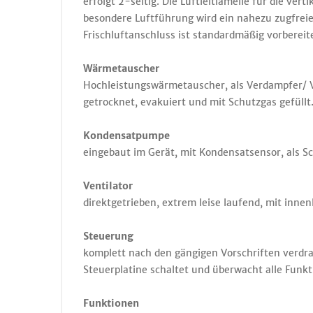
erfolgt 2-seitig. Die Luftleitlamelle für die vert
besondere Luftführung wird ein nahezu zugfreie
Frischluftanschluss ist standardmäßig vorberei
Wärmetauscher
Hochleistungswärmetauscher, als Verdampfer/ V
getrocknet, evakuiert und mit Schutzgas gefül
Kondensatpumpe
eingebaut im Gerät, mit Kondensatsensor, als 
Ventilator
direktgetrieben, extrem leise laufend, mit in
Steuerung
komplett nach den gängigen Vorschriften verdr
Steuerplatine schaltet und überwacht alle Funkt
Funktionen