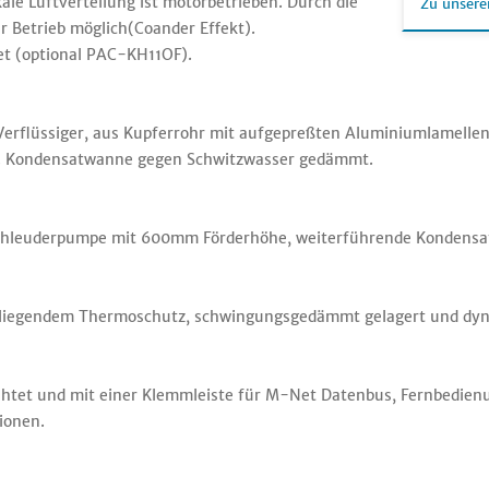
ikale Luftverteilung ist motorbetrieben. Durch die
Zu unsere
r Betrieb möglich(Coander Effekt).
tet (optional PAC-KH11OF).
erflüssiger, aus Kupferrohr mit aufgepreßten Aluminiumlamellen 
lt. Kondensatwanne gegen Schwitzwasser gedämmt.
Schleuderpumpe mit 600mm Förderhöhe, weiterführende Kondensatl
nenliegendem Thermoschutz, schwingungsgedämmt gelagert und dy
ahtet und mit einer Klemmleiste für M-Net Datenbus, Fernbedien
ionen.