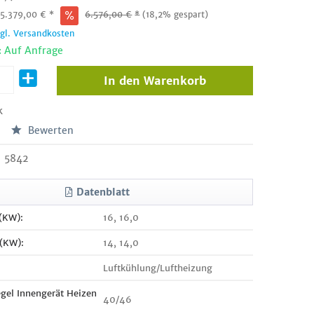
:
5.379,00
€
*
6.576,00
€
*
(18,2% gespart)
zgl. Versandkosten
: Auf Anfrage
In den
Warenkorb
k
Bewerten
5842
Datenblatt
 (KW):
16, 16,0
 (KW):
14, 14,0
Luftkühlung/Luftheizung
egel Innengerät Heizen
40/46