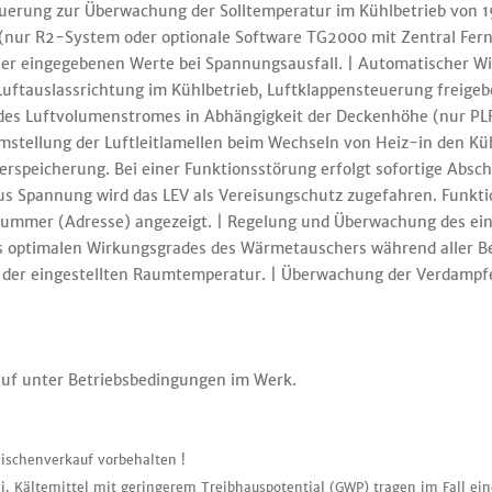
rung zur Überwachung der Solltemperatur im Kühlbetrieb von 19°
nur R2-System oder optionale Software TG2000 mit Zentral Fern
aller eingegebenen Werte bei Spannungsausfall. | Automatischer 
Luftauslassrichtung im Kühlbetrieb, Luftklappensteuerung freigeb
s Luftvolumenstromes in Abhängigkeit der Deckenhöhe (nur PLFY
mstellung der Luftleitlamellen beim Wechseln von Heiz-in den Kühl
rspeicherung. Bei einer Funktionsstörung erfolgt sofortige Absch
 Bus Spannung wird das LEV als Vereisungschutz zugefahren. Funk
ummer (Adresse) angezeigt. | Regelung und Überwachung des eing
s optimalen Wirkungsgrades des Wärmetauschers während aller Be
g der eingestellten Raumtemperatur. | Überwachung der Verdampf
auf unter Betriebsbedingungen im Werk.
ischenverkauf vorbehalten !
i. Kältemittel mit geringerem Treibhauspotential (GWP) tragen im Fall ei