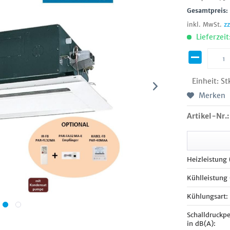
Gesamtpreis
inkl. MwSt.
z
Lieferzeit
Einheit:
St
Merken
Artikel-Nr.:
Heizleistung
Kühlleistung
Kühlungsart:
Schalldruckp
in dB(A):