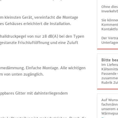
Ohne dies
Inverkehrb
em kleinsten Gerät, vereinfacht die Montage
Sie könne
s Gehäuses erleichtert die Installation.
Kommentar
Kontaktfo
challdruckpegel von nur 28 dB(A) bei den Typen
Der Vertr
 gestanzte Frischluftöffnung und eine Zuluft
Unterlage
Bitte be
Im Liefer
ärmedämmung. Einfache Montage. Alle wichtigen
Kältemitt
Passende 
m von unten zugänglich.
zusammeng
Rubrik Zu
appbares Gitter mit dahinterliegendem
Auf Wunsc
fachmänni
unserem e
Wärmepu