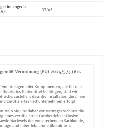
egel Innengerät
37/43
(A):
gemäß Verordnung (EU) 2024/573 (Art.
 von Anlagen oder Komponenten, die für den
n fluoriertes Kältemittel benötigen, sind wir
et sicherzustellen, dass die Installation durch ein
end zertifiziertes Fachunternehmen erfolgt.
mitteln Sie uns daher vor Vertragsabschluss die
g eines zertifizierten Fachbetriebs inklusive
 sowie Nachweis der entsprechenden Sachkunde,
ontage und Inbetriebnahme übernimmt.