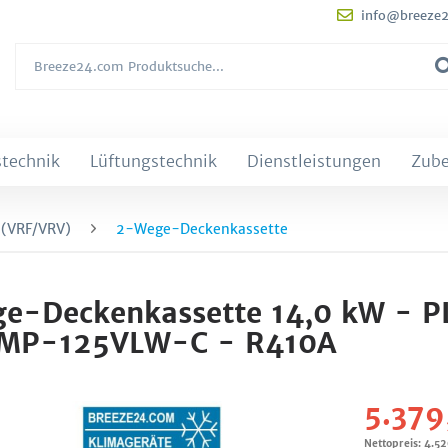
info@breeze
technik
Lüftungstechnik
Dienstleistungen
Zub
 (VRF/VRV)
2-Wege-Deckenkassette
ege-Deckenkassette 14,0 kW - P
CMP-125VLW-C - R410A
5.379
Nettopreis: 4.52