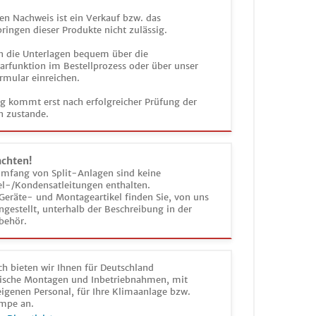
en Nachweis ist ein Verkauf bzw. das
ringen dieser Produkte nicht zulässig.
n die Unterlagen bequem über die
funktion im Bestellprozess oder über unser
rmular einreichen.
ag kommt erst nach erfolgreicher Prüfung der
n zustande.
achten!
umfang von Split-Anlagen sind keine
el-/Kondensatleitungen enthalten.
Geräte- und Montageartikel finden Sie, von uns
estellt, unterhalb der Beschreibung in der
behör.
h bieten wir Ihnen für Deutschland
sche Montagen und Inbetriebnahmen, mit
igenen Personal, für Ihre Klimaanlage bzw.
mpe an.