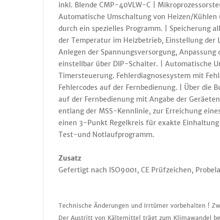
inkl. Blende CMP-40VLW-C | Mikroprozessorsteue
Automatische Umschaltung von Heizen/Kühlen (
durch ein spezielles Programm. | Speicherung 
der Temperatur im Heizbetrieb, Einstellung der 
Anlegen der Spannungsversorgung, Anpassung de
einstellbar über DIP-Schalter. | Automatische U
Timersteuerung. Fehlerdiagnosesystem mit Fehle
Fehlercodes auf der Fernbedienung. | Über die
auf der Fernbedienung mit Angabe der Geräeten
entlang der MSS-Kennlinie, zur Erreichung eine
einen 3-Punkt Regelkreis für exakte Einhaltun
Test-und Notlaufprogramm.
Zusatz
Gefertigt nach ISO9001, CE Prüfzeichen, Probel
Technische Änderungen und Irrtümer vorbehalten ! Zw
Der Austritt von Kältemittel trägt zum Klimawandel be