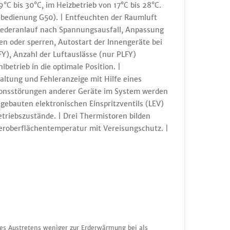
C bis 30°C, im Heizbetrieb von 17°C bis 28°C.
bedienung G50). | Entfeuchten der Raumluft
Wiederanlauf nach Spannungsausfall, Anpassung
en oder sperren, Autostart der Innengeräte bei
), Anzahl der Luftauslässe (nur PLFY)
betrieb in die optimale Position. |
altung und Fehleranzeige mit Hilfe eines
tionsstörungen anderer Geräte im System werden
ebauten elektronischen Einspritzventils (LEV)
triebszustände. | Drei Thermistoren bilden
eroberflächentemperatur mit Vereisungschutz. |
nes Austretens weniger zur Erderwärmung bei als