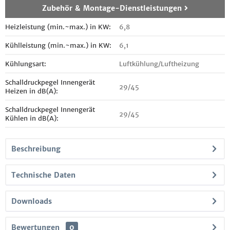
Zubehör & Montage-Dienstleistungen
Heizleistung (min.~max.) in KW:
6,8
Kühlleistung (min.~max.) in KW:
6,1
Kühlungsart:
Luftkühlung/Luftheizung
Schalldruckpegel Innengerät
29/45
Heizen in dB(A):
Schalldruckpegel Innengerät
29/45
Kühlen in dB(A):
Beschreibung
Technische Daten
Downloads
Bewertungen
0