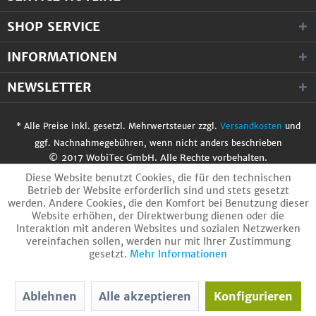
SHOP SERVICE
INFORMATIONEN
NEWSLETTER
* Alle Preise inkl. gesetzl. Mehrwertsteuer zzgl.
Versandkosten
und
ggf. Nachnahmegebühren, wenn nicht anders beschrieben
© 2017 WobiTec GmbH. Alle Rechte vorbehalten.
Diese Website benutzt Cookies, die für den technischen
Betrieb der Website erforderlich sind und stets gesetzt
werden. Andere Cookies, die den Komfort bei Benutzung dieser
Website erhöhen, der Direktwerbung dienen oder die
Interaktion mit anderen Websites und sozialen Netzwerken
vereinfachen sollen, werden nur mit Ihrer Zustimmung
gesetzt.
Mehr Informationen
Ablehnen
Alle akzeptieren
Konfigurieren