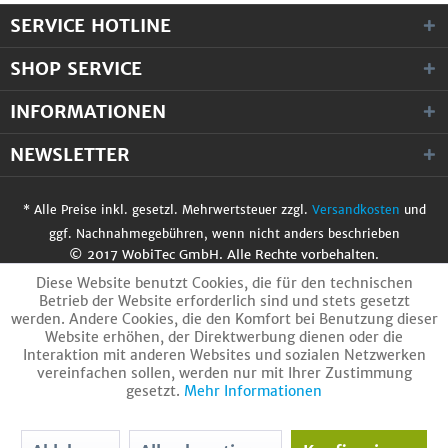
SERVICE HOTLINE
SHOP SERVICE
INFORMATIONEN
NEWSLETTER
* Alle Preise inkl. gesetzl. Mehrwertsteuer zzgl.
Versandkosten
und
ggf. Nachnahmegebühren, wenn nicht anders beschrieben
© 2017 WobiTec GmbH. Alle Rechte vorbehalten.
Diese Website benutzt Cookies, die für den technischen
Betrieb der Website erforderlich sind und stets gesetzt
werden. Andere Cookies, die den Komfort bei Benutzung dieser
Website erhöhen, der Direktwerbung dienen oder die
Interaktion mit anderen Websites und sozialen Netzwerken
vereinfachen sollen, werden nur mit Ihrer Zustimmung
gesetzt.
Mehr Informationen