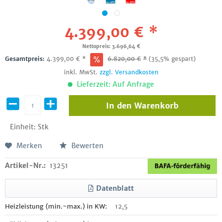
4.399,00 € *
Nettopreis: 3.696,64 €
Gesamtpreis:
4.399,00
€
*
6.820,00
€
*
(35,5% gespart)
inkl. MwSt.
zzgl. Versandkosten
Lieferzeit: Auf Anfrage
In den
Warenkorb
Einheit:
Stk
Merken
Bewerten
Artikel-Nr.:
13251
Datenblatt
Heizleistung (min.~max.) in KW:
12,5