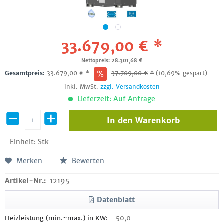
33.679,00 € *
Nettopreis: 28.301,68 €
Gesamtpreis:
33.679,00
€
*
37.709,00
€
*
(10,69% gespart)
inkl. MwSt.
zzgl. Versandkosten
Lieferzeit: Auf Anfrage
In den
Warenkorb
Einheit:
Stk
Merken
Bewerten
Artikel-Nr.:
12195
Datenblatt
Heizleistung (min.~max.) in KW:
50,0