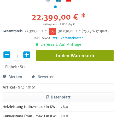
22.399,00 € *
Nettopreis: 18.822,69 €
Gesamtpreis:
22.399,00
€
*
30.038,00
€
*
(25,43% gespart)
inkl. MwSt.
zzgl. Versandkosten
Lieferzeit: Auf Anfrage
In den
Warenkorb
Einheit:
Stk
Merken
Bewerten
Artikel-Nr.:
10161
Datenblatt
Heizleistung (min.~max.) in KW:
28,0
Kühlleistung (min.~max.) in KW:
28,0