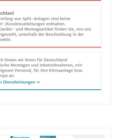
achten!
umfang von Split-Anlagen sind keine
el-/Kondensatleitungen enthalten.
Geräte- und Montageartikel finden Sie, von uns
estellt, unterhalb der Beschreibung in der
behör.
h bieten wir Ihnen für Deutschland
sche Montagen und Inbetriebnahmen, mit
igenen Personal, für Ihre Klimaanlage bzw.
mpe an.
n Dienstleistungen »