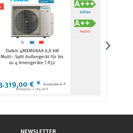
Kühlen
TIPP!
Heizen
Daikin 4MXM68A8 6,8 kW
Mitsub
Multi-.Split Außengerät für bis
Wandgerät
zu 4 Innengeräte | R32
2x M
3.319,00 € *
4.489,
6.127,00 € *
Nettopreis: 2.789,08 €
Ne
NEWSLETTER