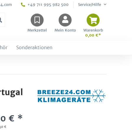
24.com
+49 711 995 982 500
Service/Hilfe
Merkzettel
Mein Konto
Warenkorb
0,00 €*
hör
Sonderaktionen
rtugal
0 € *
,50 €