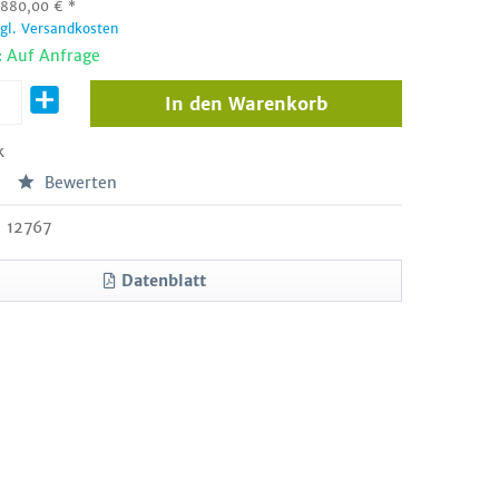
:
880,00
€
*
zgl. Versandkosten
: Auf Anfrage
In den
Warenkorb
k
Bewerten
12767
Datenblatt