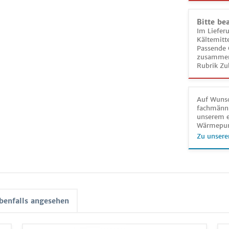
Bitte be
Im Liefer
Kältemitt
Passende 
zusammeng
Rubrik Zu
Auf Wunsc
fachmänni
unserem e
Wärmepu
Zu unsere
benfalls angesehen