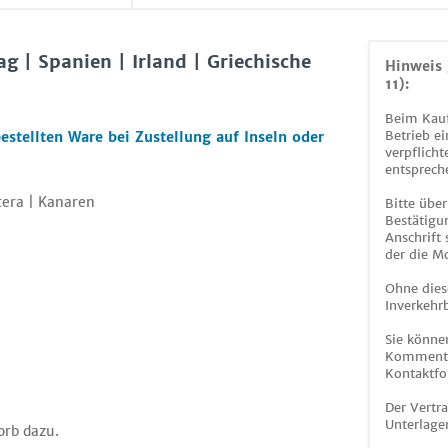
g | Spanien | Irland | Griechische
Hinweis 
11):
Beim Kauf
Betrieb ei
estellten Ware bei Zustellung auf Inseln oder
verpflicht
entsprech
tera | Kanaren
Bitte über
Bestätigun
Anschrift
der die M
Ohne dies
Inverkehrb
Sie könne
Kommentar
Kontaktfo
Der Vertr
Unterlage
orb dazu.