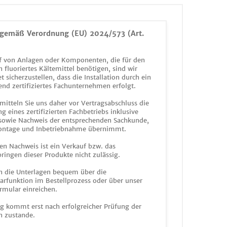
gemäß Verordnung (EU) 2024/573 (Art.
 von Anlagen oder Komponenten, die für den
n fluoriertes Kältemittel benötigen, sind wir
et sicherzustellen, dass die Installation durch ein
end zertifiziertes Fachunternehmen erfolgt.
mitteln Sie uns daher vor Vertragsabschluss die
g eines zertifizierten Fachbetriebs inklusive
 sowie Nachweis der entsprechenden Sachkunde,
ontage und Inbetriebnahme übernimmt.
en Nachweis ist ein Verkauf bzw. das
ringen dieser Produkte nicht zulässig.
n die Unterlagen bequem über die
funktion im Bestellprozess oder über unser
rmular einreichen.
ag kommt erst nach erfolgreicher Prüfung der
n zustande.