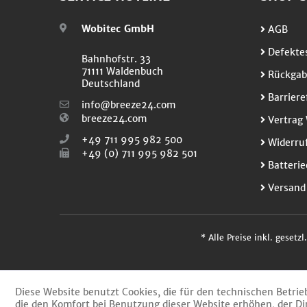
Wobitec GmbH
AGB
Defektes
Bahnhofstr. 33
71111 Waldenbuch
Rückgab
Deutschland
Barriere
info@breeze24.com
breeze24.com
Vertrag 
+49 711 995 982 500
Widerruf
+49 (0) 711 995 982 501
Batterie
Versand
* Alle Preise inkl. gesetz
Diese Website benutzt Cookies, die für den technischen Betrie
die den Komfort bei Benutzung dieser Website erhöhen, der Di