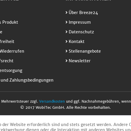
Über Breeze24
 Produkt
Impressum
e
Datenschutz
freiheit
Kontakt
Wiederrufen
Stellenangebote
srecht
Newsletter
entsorgung
 und Zahlungsbedingungen
l. Mehrwertsteuer zzgl.
Versandkosten
und ggf. Nachnahmegebühren, wenn 
© 2017 WobiTec GmbH. Alle Rechte vorbehalten.
b der Website erforderlich sind und stets gesetzt werden. Andere 
rektwerbung dienen oder die Interaktion mit anderen Websites un