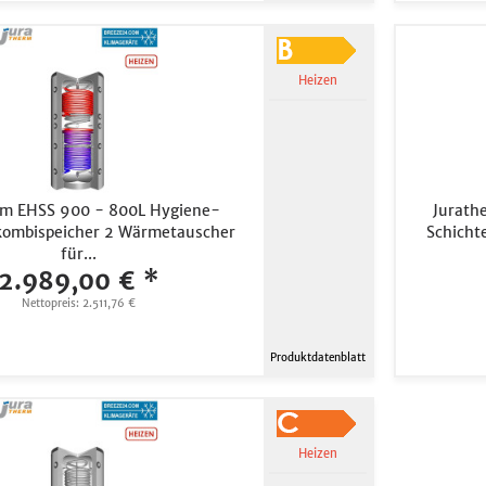
Heizen
rm EHSS 900 - 800L Hygiene-
Jurath
kombispeicher 2 Wärmetauscher
Schicht
für...
2.989,00 € *
Nettopreis: 2.511,76 €
Produktdatenblatt
Heizen