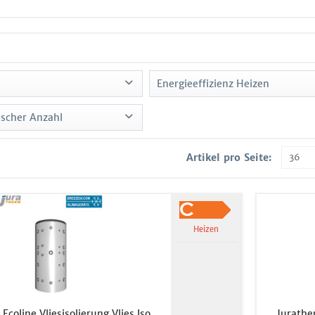
Energieeffizienz Heizen
B
scher Anzahl
29,00 €
bis
3519,00 €
C
Artikel pro Seite:
Heizen
Ecoline Vliesisolierung Vlies Iso
Jurather