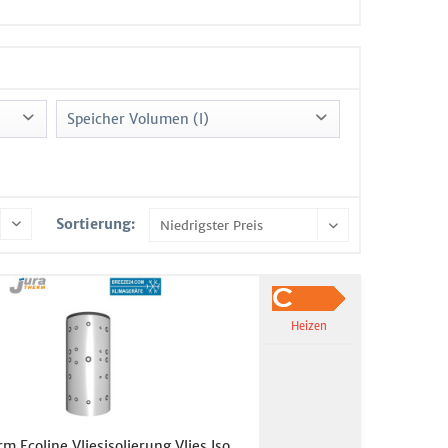
Speicher Volumen (l)
Sortierung:
500
650
700
800
Heizen
900
m Ecoline Vliesisolierung Vlies Iso