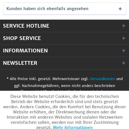
Kunden haben sich ebenfalls angesehen
SERVICE HOTLINE
SHOP SERVICE
INFORMATIONEN
NEWSLETTER
* Alle Preise inkl. gesetzl. Mehrwertsteuer zzgl.
Versandkosten
und
ggf. Nachnahmegebühren, wenn nicht anders beschrieben
© 2017 WobiTec GmbH. Alle Rechte vorbehalten.
Diese Website benutzt Cookies, die für den technischen
Betrieb der Website erforderlich sind und stets gesetzt
werden. Andere Cookies, die den Komfort bei Benutzung dieser
Website erhöhen, der Direktwerbung dienen oder die
Interaktion mit anderen Websites und sozialen Netzwerken
vereinfachen sollen, werden nur mit Ihrer Zustimmung
gesetzt.
Mehr Informationen