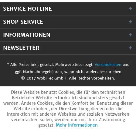
SERVICE HOTLINE
SHOP SERVICE
INFORMATIONEN
NEWSLETTER
* Alle Preise inkl. gesetzl. Mehrwertsteuer zzgl.
Versandkosten
und
ggf. Nachnahmegebühren, wenn nicht anders beschrieben
© 2017 WobiTec GmbH. Alle Rechte vorbehalten.
Diese Website benutzt Cookies, die für den technischen
Betrieb der Website erforderlich sind und stets gesetzt
werden. Andere Cookies, die den Komfort bei Benutzung dieser
Website erhöhen, der Direktwerbung dienen oder die
Interaktion mit anderen Websites und sozialen Netzwerken
vereinfachen sollen, werden nur mit Ihrer Zustimmung
gesetzt.
Mehr Informationen