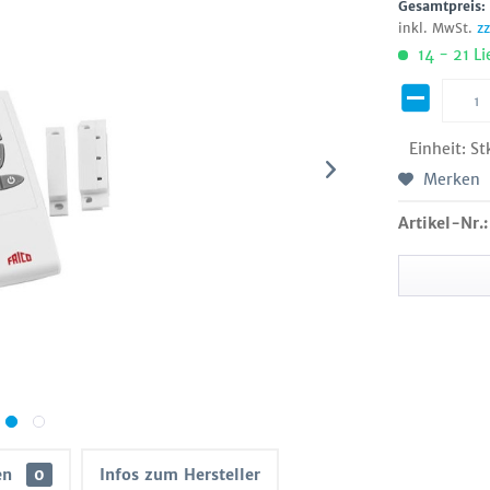
Gesamtpreis
inkl. MwSt.
z
14 - 21 Li
Einheit:
St
Merken
Artikel-Nr.:
en
0
Infos zum Hersteller