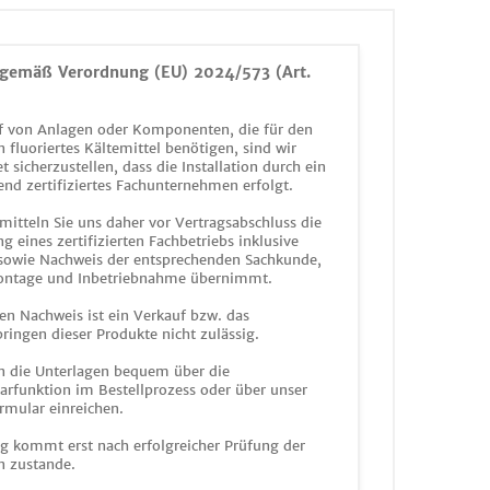
gemäß Verordnung (EU) 2024/573 (Art.
 von Anlagen oder Komponenten, die für den
n fluoriertes Kältemittel benötigen, sind wir
et sicherzustellen, dass die Installation durch ein
end zertifiziertes Fachunternehmen erfolgt.
mitteln Sie uns daher vor Vertragsabschluss die
g eines zertifizierten Fachbetriebs inklusive
 sowie Nachweis der entsprechenden Sachkunde,
ontage und Inbetriebnahme übernimmt.
en Nachweis ist ein Verkauf bzw. das
ringen dieser Produkte nicht zulässig.
n die Unterlagen bequem über die
funktion im Bestellprozess oder über unser
rmular einreichen.
ag kommt erst nach erfolgreicher Prüfung der
n zustande.