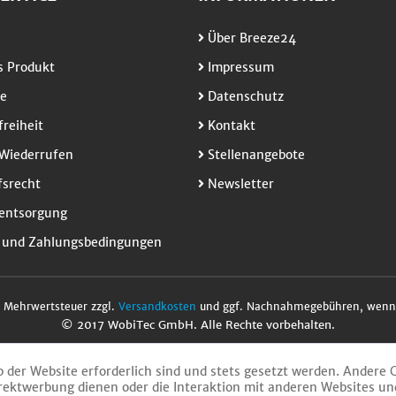
Über Breeze24
 Produkt
Impressum
e
Datenschutz
freiheit
Kontakt
Wiederrufen
Stellenangebote
srecht
Newsletter
entsorgung
 und Zahlungsbedingungen
l. Mehrwertsteuer zzgl.
Versandkosten
und ggf. Nachnahmegebühren, wenn 
© 2017 WobiTec GmbH. Alle Rechte vorbehalten.
b der Website erforderlich sind und stets gesetzt werden. Andere 
rektwerbung dienen oder die Interaktion mit anderen Websites un