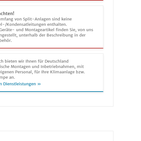
achten!
umfang von Split-Anlagen sind keine
el-/Kondensatleitungen enthalten.
Geräte- und Montageartikel finden Sie, von uns
estellt, unterhalb der Beschreibung in der
behör.
h bieten wir Ihnen für Deutschland
sche Montagen und Inbetriebnahmen, mit
igenen Personal, für Ihre Klimaanlage bzw.
mpe an.
n Dienstleistungen »