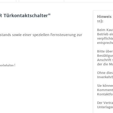
R Türkontaktschalter"
Hinweis 
11):
Beim Kauf
Betrieb ei
stands sowie einer speziellen Fernsteuerung zur
verpflicht
entsprech
Bitte über
Bestätigun
Anschrift
der die M
vorbehalten !
Ohne dies
Inverkehrb
Sie könne
Kommentar
Kontaktfo
Der Vertr
Unterlage