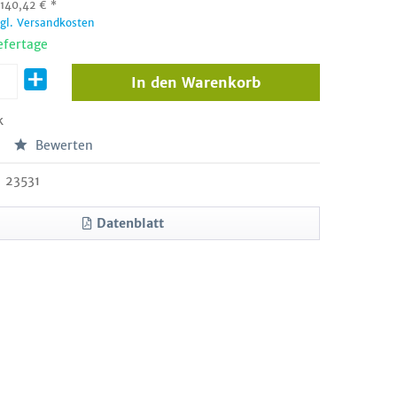
:
140,42
€
*
zgl. Versandkosten
efertage
In den
Warenkorb
k
Bewerten
23531
Datenblatt