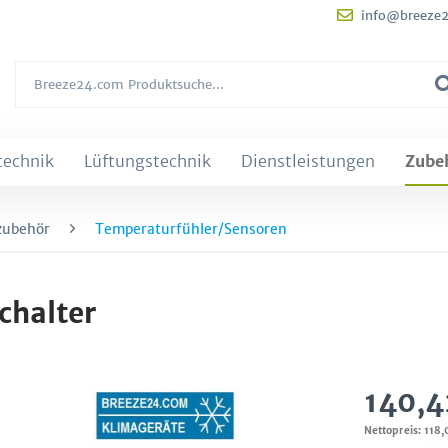
info@breeze
technik
Lüftungstechnik
Dienstleistungen
Zube
zubehör
Temperaturfühler/Sensoren
chalter
140,4
Nettopreis: 118,