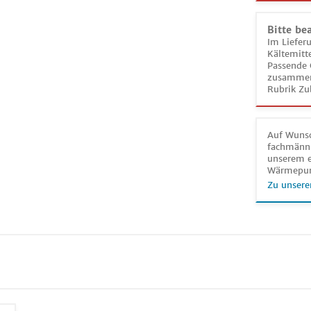
Bitte be
Im Liefer
Kältemitt
Passende 
zusammeng
Rubrik Zu
Auf Wunsc
fachmänni
unserem e
Wärmepu
Zu unsere