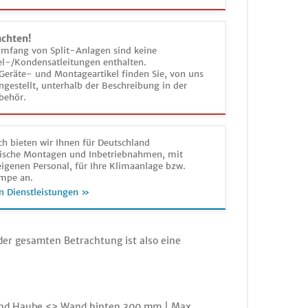
achten!
umfang von Split-Anlagen sind keine
el-/Kondensatleitungen enthalten.
Geräte- und Montageartikel finden Sie, von uns
estellt, unterhalb der Beschreibung in der
behör.
h bieten wir Ihnen für Deutschland
sche Montagen und Inbetriebnahmen, mit
igenen Personal, für Ihre Klimaanlage bzw.
mpe an.
n Dienstleistungen »
 der gesamten Betrachtung ist also eine
stand Haube <> Wand hinten 300 mm | Max.