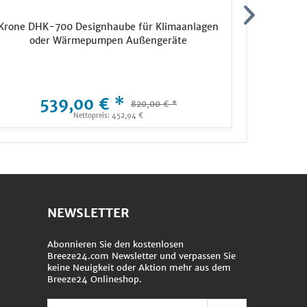
Krone DHK-700 Designhaube für Klimaanlagen
STAVOKL
oder Wärmepumpen Außengeräte
Wärme
539,00 € *
820,00 € *
Nettopreis: 452,94 €
NEWSLETTER
Abonnieren Sie den kostenlosen
Breeze24.com Newsletter und verpassen Sie
keine Neuigkeit oder Aktion mehr aus dem
Breeze24 Onlineshop.