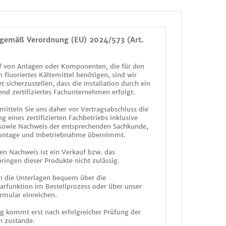
gemäß Verordnung (EU) 2024/573 (Art.
 von Anlagen oder Komponenten, die für den
n fluoriertes Kältemittel benötigen, sind wir
et sicherzustellen, dass die Installation durch ein
end zertifiziertes Fachunternehmen erfolgt.
mitteln Sie uns daher vor Vertragsabschluss die
g eines zertifizierten Fachbetriebs inklusive
 sowie Nachweis der entsprechenden Sachkunde,
ontage und Inbetriebnahme übernimmt.
en Nachweis ist ein Verkauf bzw. das
ringen dieser Produkte nicht zulässig.
n die Unterlagen bequem über die
funktion im Bestellprozess oder über unser
rmular einreichen.
ag kommt erst nach erfolgreicher Prüfung der
n zustande.