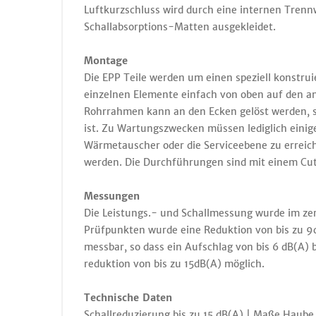
Luftkurzschluss wird durch eine internen Tren
Schallabsorptions-Matten ausgekleidet.
Montage
Die EPP Teile werden um einen speziell konstr
einzelnen Elemente einfach von oben auf den a
Rohrrahmen kann an den Ecken gelöst werden, s
ist. Zu Wartungszwecken müssen lediglich ei
Wärmetauscher oder die Serviceebene zu erreiche
werden. Die Durchführungen sind mit einem Cutt
Messungen
Die Leistungs.- und Schallmessung wurde im zer
Prüfpunkten wurde eine Reduktion von bis zu 9d
messbar, so dass ein Aufschlag von bis 6 dB(A) 
reduktion von bis zu 15dB(A) möglich.
Technische Daten
Schallreduzierung bis zu 15 dB(A) | Maße Haub