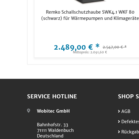
Remko Schallschutzhaube SWK4.1 WKF 80
(schwarz) für Wärmepumpen und Klimageräte
2.489,00 € *
2.547,00 € *
Nettopreis: 2.091,60 €
SERVICE HOTLINE
SHOP S
Wobitec GmbH
AGB
Defektes
Bahnhofstr. 33
71111 Waldenbuch
Rückgab
Deutschland