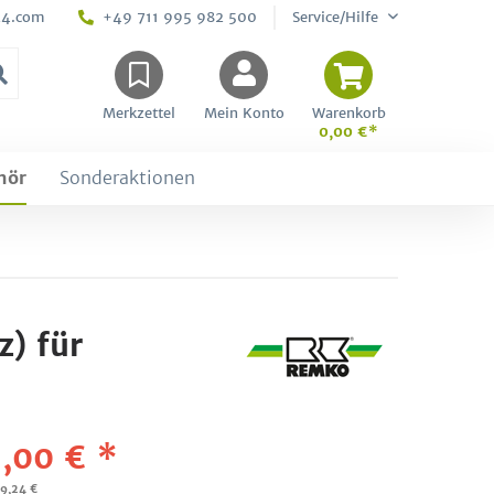
24.com
+49 711 995 982 500
Service/Hilfe
Merkzettel
Mein Konto
Warenkorb
0,00 €*
hör
Sonderaktionen
) für
,00 € *
09,24 €