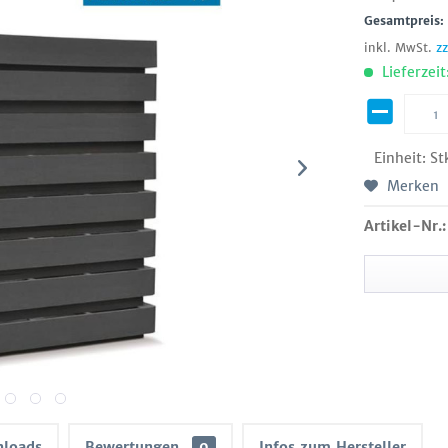
Gesamtpreis
inkl. MwSt.
z
Lieferzeit
Einheit:
St
Merken
Artikel-Nr.:
loads
Bewertungen
0
Infos zum Hersteller