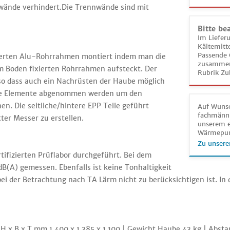
nwände verhindert.Die Trennwände sind mit
Bitte be
Im Liefer
Kältemitt
Passende 
uierten Alu-Rohrrahmen montiert indem man die
zusammeng
m Boden fixierten Rohrrahmen aufsteckt. Der
Rubrik Zu
o dass auch ein Nachrüsten der Haube möglich
nige Elemente abgenommen werden um den
n. Die seitliche/hintere EPP Teile geführt
Auf Wunsc
fachmänni
er Messer zu erstellen.
unserem e
Wärmepu
Zu unsere
tifizierten Prüflabor durchgeführt. Bei dem
B(A) gemessen. Ebenfalls ist keine Tonhaltigkeit
bei der Betrachtung nach TA Lärm nicht zu berücksichtigen ist. In
e H x B x T mm 1.400 x 1.385 x 1.100 | Gewicht Haube 43 kg | Ab