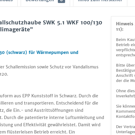
llschutzhaube SWK 5.1 WKF 100/130
Hinweis 
limageräte"
11):
Beim Kauf
Betrieb ei
verpflicht
130 (schwarz) für Wärmepumpen und
entsprech
Bitte über
er Schallemission sowie Schutz vor Vandalismus
Bestätigun
120.
Anschrift
der die M
Ohne dies
uform aus EPP Kunststoff in Schwarz. Durch die
Inverkehrb
allieren und transportieren. Entscheidend für die
Sie könne
z, die Ein.- und Austrittsöffnungen sind
Kommentar
Kontaktfo
. Durch die patentierte interne Luftumleitung und
tung und Effektivität gewährleistet. Damit wird
Der Vertr
 flüsterleisen Betrieb erreicht. Ein
Unterlage