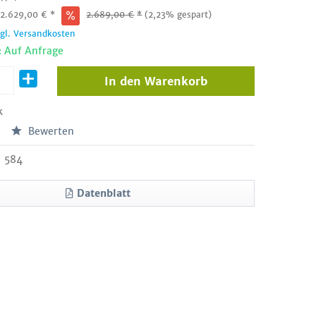
:
2.629,00
€
*
2.689,00
€
*
(2,23% gespart)
zgl. Versandkosten
: Auf Anfrage
In den
Warenkorb
k
Bewerten
584
Datenblatt