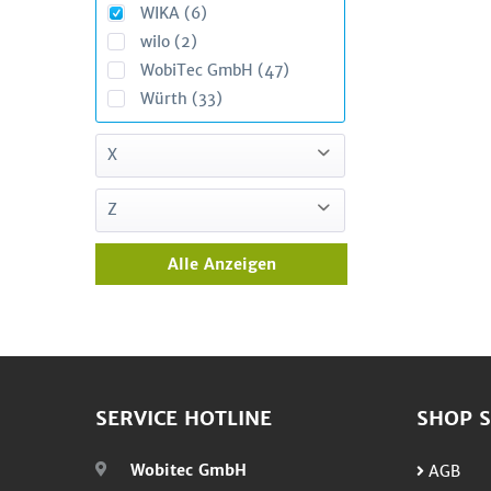
WIKA (6)
Trox (2)
Spelsberg (2)
wilo (2)
STAVOKLIMA (7)
WobiTec GmbH (47)
Stulz (13)
Würth (33)
SYR (3)
X
Xtra (3)
Z
Zennio (1)
Alle Anzeigen
SERVICE HOTLINE
SHOP S
Wobitec GmbH
AGB