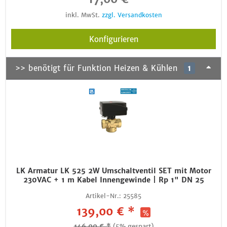
inkl. MwSt.
zzgl. Versandkosten
Konfigurieren
>> benötigt für Funktion Heizen & Kühlen
1
LK Armatur LK 525 2W Umschaltventil SET mit Motor
230VAC + 1 m Kabel Innengewinde | Rp 1" DN 25
Artikel-Nr.:
25585
139,00 € *
146,00 € *
(5% gespart)