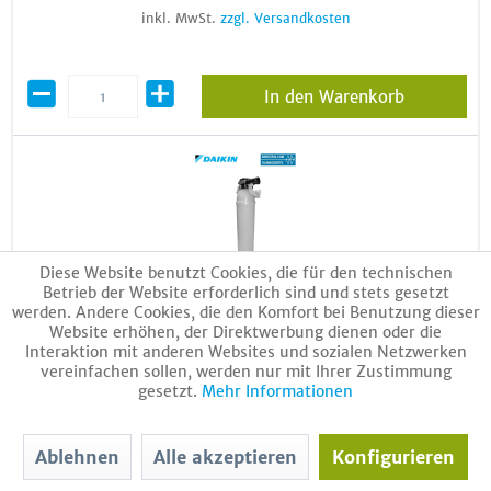
inkl. MwSt.
zzgl. Versandkosten
In den Warenkorb
Diese Website benutzt Cookies, die für den technischen
Betrieb der Website erforderlich sind und stets gesetzt
werden. Andere Cookies, die den Komfort bei Benutzung dieser
Daikin Wasseraufbereitungssystem Bambini 153047
Website erhöhen, der Direktwerbung dienen oder die
Interaktion mit anderen Websites und sozialen Netzwerken
Artikel-Nr.:
20861
vereinfachen sollen, werden nur mit Ihrer Zustimmung
Bruttogewicht:
30 Kg
gesetzt.
Mehr Informationen
339,00 € *
444,00 € *
(24% gespart)
Ablehnen
Alle akzeptieren
Konfigurieren
inkl. MwSt.
zzgl. Versandkosten