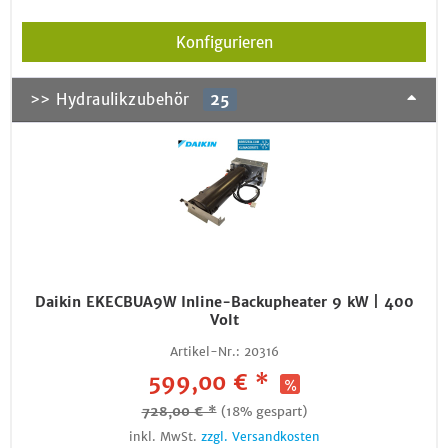
Konfigurieren
>> Hydraulikzubehör
25
Daikin EKECBUA9W Inline-Backupheater 9 kW | 400
Volt
Artikel-Nr.:
20316
599,00 € *
728,00 € *
(18% gespart)
inkl. MwSt.
zzgl. Versandkosten