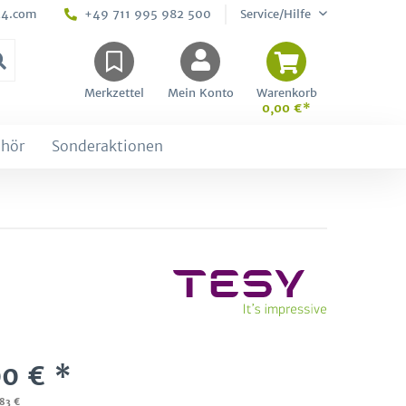
24.com
+49 711 995 982 500
Service/Hilfe
Merkzettel
Mein Konto
Warenkorb
0,00 €*
hör
Sonderaktionen
0 € *
,83 €