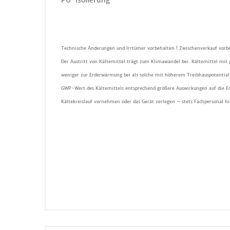
PU-Isolierung
Technische Änderungen und Irrtümer vorbehalten ! Zwischenverkauf vorbe
Der Austritt von Kältemittel trägt zum Klimawandel bei. Kältemittel mit
weniger zur Erderwärmung bei als solche mit höherem Treibhauspotential 
GWP-Wert des Kältemittels entsprechend größere Auswirkungen auf die E
Kältekreislauf vornehmen oder das Gerät zerlegen – stets Fachpersonal h