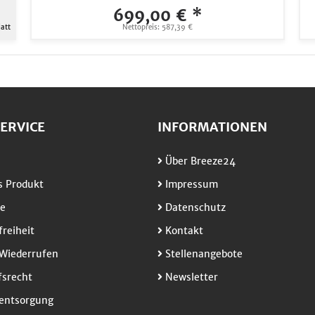
699,00 € *
att
Nettopreis: 587,39 €
ERVICE
INFORMATIONEN
Über Breeze24
 Produkt
Impressum
e
Datenschutz
freiheit
Kontakt
Wiederrufen
Stellenangebote
srecht
Newsletter
entsorgung