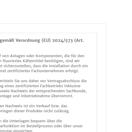
gemäß Verordnung (EU) 2024/573 (Art.
 von Anlagen oder Komponenten, die für den
n fluoriertes Kältemittel benötigen, sind wir
et sicherzustellen, dass die Installation durch ein
end zertifiziertes Fachunternehmen erfolgt.
mitteln Sie uns daher vor Vertragsabschluss die
g eines zertifizierten Fachbetriebs inklusive
 sowie Nachweis der entsprechenden Sachkunde,
ontage und Inbetriebnahme übernimmt.
en Nachweis ist ein Verkauf bzw. das
ringen dieser Produkte nicht zulässig.
n die Unterlagen bequem über die
funktion im Bestellprozess oder über unser
rmular einreichen.