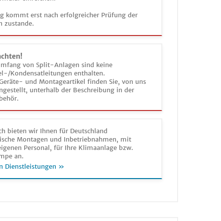
ag kommt erst nach erfolgreicher Prüfung der
n zustande.
achten!
umfang von Split-Anlagen sind keine
el-/Kondensatleitungen enthalten.
Geräte- und Montageartikel finden Sie, von uns
estellt, unterhalb der Beschreibung in der
behör.
h bieten wir Ihnen für Deutschland
sche Montagen und Inbetriebnahmen, mit
igenen Personal, für Ihre Klimaanlage bzw.
mpe an.
n Dienstleistungen »