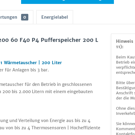
rtungen
0
Energielabel
00 60 F40 P4 Pufferspeicher 200 L
Hinweis 
11):
Beim Kauf
Betrieb ei
1 Wärmetauscher | 200 Liter
verpflicht
 für Anlagen bis 3 bar.
entsprech
Bitte über
rmetauscher für den Betrieb in geschlossenen
Bestätigun
 200 bis 2.000 Litern mit einem eingebauten
Anschrift
der die M
Ohne dies
Inverkehrb
ung und Verteilung von Energie aus bis zu 4
Sie könne
u von bis zu 4 Thermosensoren | Hocheffiziente
Kommentar
Kontaktfo