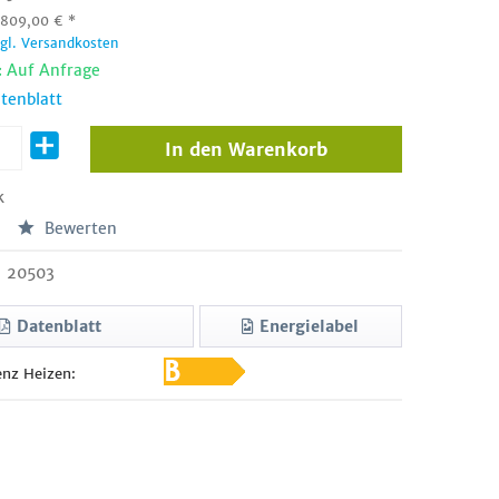
:
809,00
€
*
zgl. Versandkosten
: Auf Anfrage
tenblatt
In den
Warenkorb
k
Bewerten
20503
Datenblatt
Energielabel
enz Heizen: