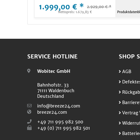
1.999,00 € *
2.929,00 € *
Nettopreis: 1.679,83 €
Produktdatenbl
SERVICE HOTLINE
SHOP S
Wobitec GmbH
AGB
Defektes
Bahnhofstr. 33
71111 Waldenbuch
Rückgab
Deutschland
Barriere
info@breeze24.com
breeze24.com
Vertrag 
+49 711 995 982 500
Widerruf
+49 (0) 711 995 982 501
Batterie