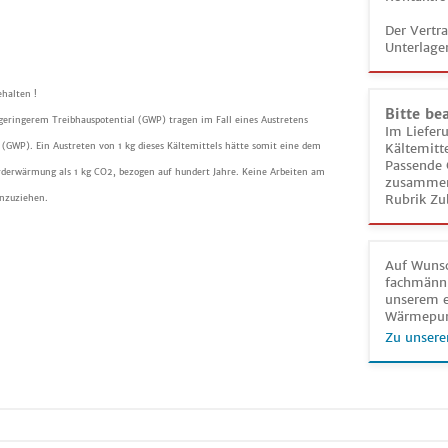
Der Vertr
Unterlage
halten !
Bitte be
 geringerem Treibhauspotential (GWP) tragen im Fall eines Austretens
Im Liefer
(GWP). Ein Austreten von 1 kg dieses Kältemittels hätte somit eine dem
Kältemitt
Passende 
rderwärmung als 1 kg CO2, bezogen auf hundert Jahre. Keine Arbeiten am
zusammeng
Rubrik Zu
inzuziehen.
Auf Wunsc
fachmänni
unserem e
Wärmepu
Zu unsere