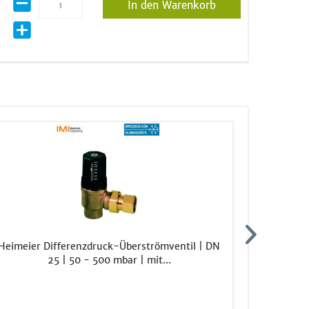
In den Warenkorb
Heimeier Differenzdruck-Überströmventil | DN
LK Armatu
25 | 50 - 500 mbar | mit...
5