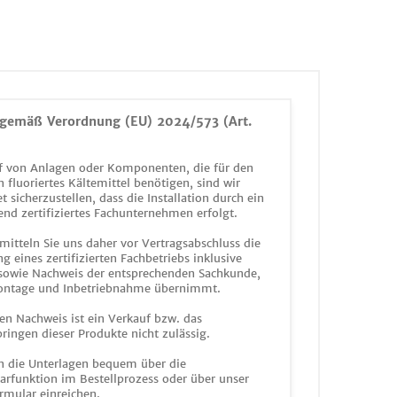
gemäß Verordnung (EU) 2024/573 (Art.
 von Anlagen oder Komponenten, die für den
n fluoriertes Kältemittel benötigen, sind wir
et sicherzustellen, dass die Installation durch ein
end zertifiziertes Fachunternehmen erfolgt.
mitteln Sie uns daher vor Vertragsabschluss die
g eines zertifizierten Fachbetriebs inklusive
 sowie Nachweis der entsprechenden Sachkunde,
ontage und Inbetriebnahme übernimmt.
en Nachweis ist ein Verkauf bzw. das
ringen dieser Produkte nicht zulässig.
n die Unterlagen bequem über die
funktion im Bestellprozess oder über unser
rmular einreichen.