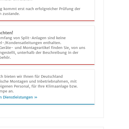
ag kommt erst nach erfolgreicher Prüfung der
n zustande.
achten!
umfang von Split-Anlagen sind keine
el-/Kondensatleitungen enthalten.
Geräte- und Montageartikel finden Sie, von uns
estellt, unterhalb der Beschreibung in der
behör.
h bieten wir Ihnen für Deutschland
sche Montagen und Inbetriebnahmen, mit
igenen Personal, für Ihre Klimaanlage bzw.
mpe an.
n Dienstleistungen »