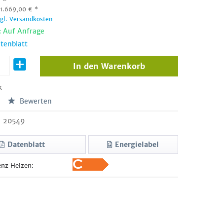
:
1.669,00
€
*
zgl. Versandkosten
: Auf Anfrage
tenblatt
In den
Warenkorb
k
Bewerten
20549
Datenblatt
Energielabel
enz Heizen: