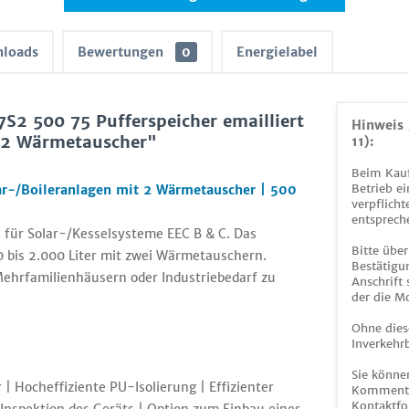
loads
Bewertungen
0
Energielabel
S2 500 75 Pufferspeicher emailliert
Hinweis 
t 2 Wärmetauscher"
11):
Beim Kauf
Betrieb ei
ar-/Boileranlagen mit 2 Wärmetauscher | 500
verpflicht
entsprech
für Solar-/Kesselsysteme EEC B & C. Das
Bitte über
 bis 2.000 Liter mit zwei Wärmetauschern.
Bestätigun
ehrfamilienhäusern oder Industriebedarf zu
Anschrift
der die M
Ohne dies
Inverkehrb
Sie könne
| Hocheffiziente PU-Isolierung | Effizienter
Kommentar
Kontaktfo