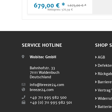
679,00 € *
1.673,00 € *
Nettopreis: 570,59 €
SERVICE HOTLINE
SHOP S
Wobitec GmbH
AGB
Defektes
Bahnhofstr. 33
71111 Waldenbuch
Rückgab
Deutschland
Barriere
info@breeze24.com
breeze24.com
Vertrag 
+49 711 995 982 500
Widerruf
+49 (0) 711 995 982 501
Batterie