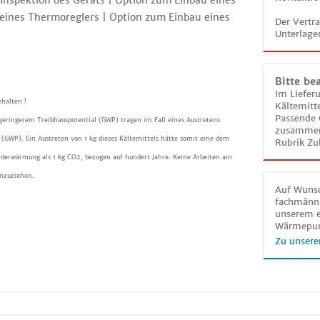
Inspektion des Geräts | Option zum Einbau eines
 eines Thermoreglers | Option zum Einbau eines
Der Vertr
Unterlage
Bitte be
Im Liefer
halten !
Kältemitt
Passende 
 geringerem Treibhauspotential (GWP) tragen im Fall eines Austretens
zusammeng
(GWP). Ein Austreten von 1 kg dieses Kältemittels hätte somit eine dem
Rubrik Zu
rderwärmung als 1 kg CO2, bezogen auf hundert Jahre. Keine Arbeiten am
inzuziehen.
Auf Wunsc
fachmänni
unserem e
Wärmepu
Zu unsere