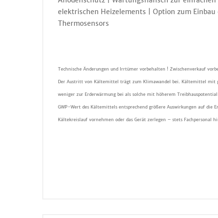
Anodenschutz | Wartungsflansch zur einfachen 
elektrischen Heizelements | Option zum Einbau
Thermosensors
Technische Änderungen und Irrtümer vorbehalten ! Zwischenverkauf vorbe
Der Austritt von Kältemittel trägt zum Klimawandel bei. Kältemittel mit
weniger zur Erderwärmung bei als solche mit höherem Treibhauspotential 
GWP-Wert des Kältemittels entsprechend größere Auswirkungen auf die E
Kältekreislauf vornehmen oder das Gerät zerlegen – stets Fachpersonal h