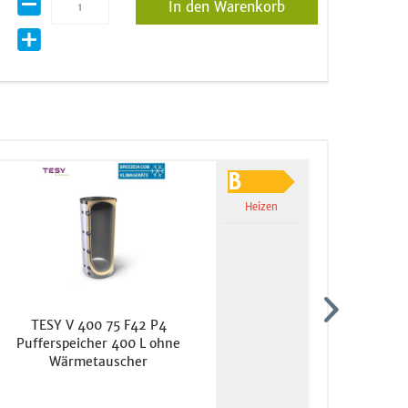
In den Warenkorb
Heizen
TESY V 400 75 F42 P4
Mits
Pufferspeicher 400 L ohne
Wärmetauscher