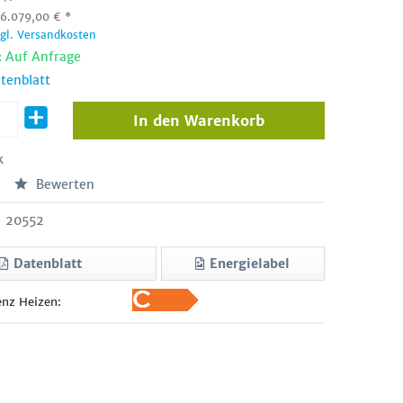
:
6.079,00
€
*
zgl. Versandkosten
: Auf Anfrage
tenblatt
In den
Warenkorb
k
Bewerten
20552
Datenblatt
Energielabel
enz Heizen: