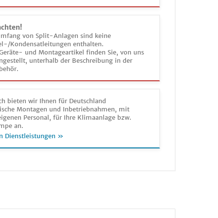
achten!
umfang von Split-Anlagen sind keine
el-/Kondensatleitungen enthalten.
Geräte- und Montageartikel finden Sie, von uns
estellt, unterhalb der Beschreibung in der
behör.
h bieten wir Ihnen für Deutschland
sche Montagen und Inbetriebnahmen, mit
igenen Personal, für Ihre Klimaanlage bzw.
mpe an.
n Dienstleistungen »