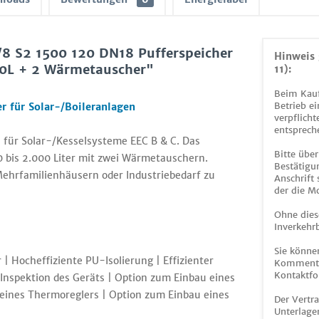
8 S2 1500 120 DN18 Pufferspeicher
Hinweis 
500L + 2 Wärmetauscher"
11):
Beim Kauf
Betrieb ei
r für Solar-/Boileranlagen
verpflicht
entsprech
für Solar-/Kesselsysteme EEC B & C. Das
Bitte über
 bis 2.000 Liter mit zwei Wärmetauschern.
Bestätigun
ehrfamilienhäusern oder Industriebedarf zu
Anschrift
der die M
Ohne dies
Inverkehrb
Sie könne
| Hocheffiziente PU-Isolierung | Effizienter
Kommentar
Kontaktfo
Inspektion des Geräts | Option zum Einbau eines
 eines Thermoreglers | Option zum Einbau eines
Der Vertr
Unterlage