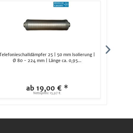
Telefonieschalldämpfer 25 | 50 mm Isolierung |
LG ARUN60
Ø 80 - 224 mm | Länge ca. 0,95...
ab 19,00 € *
6.
Nettopreis: 15,97 €