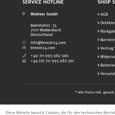
SERVICE HOTLINE
SHOP S
Wobitec GmbH
AGB
Defektes
Bahnhofstr. 33
71111 Waldenbuch
Rückgab
Deutschland
Barriere
info@breeze24.com
breeze24.com
Vertrag 
+49 711 995 982 500
Widerruf
+49 (0) 711 995 982 501
Batterie
Versand
* Alle Preise inkl. gesetz
Diese Website benutzt Cookies, die für den technischen Betrie