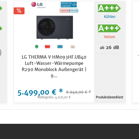
Kühlen
Heizen
26 dB
ab
LG THERMA V HM093HF.UB40
Luft-Wasser-Wärmepumpe
R290 Monoblock Außengerät |
9...
5.499,00 € *
8.949,00 € *
Nettopreis: 4.621,01 €
Produktdatenblatt