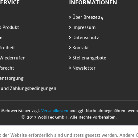
ERVICE
INFORMATIONEN
Über Breeze24
 Produkt
Impressum
e
Datenschutz
freiheit
Kontakt
Wiederrufen
Stellenangebote
srecht
Newsletter
entsorgung
 und Zahlungsbedingungen
l. Mehrwertsteuer zzgl.
Versandkosten
und ggf. Nachnahmegebühren, wenn 
© 2017 WobiTec GmbH. Alle Rechte vorbehalten.
b der Website erforderlich sind und stets gesetzt werden. Andere 