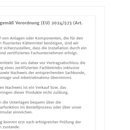
gemäß Verordnung (EU) 2024/573 (Art.
 von Anlagen oder Komponenten, die für den
n fluoriertes Kältemittel benötigen, sind wir
et sicherzustellen, dass die Installation durch ein
end zertifiziertes Fachunternehmen erfolgt.
mitteln Sie uns daher vor Vertragsabschluss die
g eines zertifizierten Fachbetriebs inklusive
 sowie Nachweis der entsprechenden Sachkunde,
ontage und Inbetriebnahme übernimmt.
en Nachweis ist ein Verkauf bzw. das
ringen dieser Produkte nicht zulässig.
n die Unterlagen bequem über die
funktion im Bestellprozess oder über unser
rmular einreichen.
ag kommt erst nach erfolgreicher Prüfung der
n zustande.