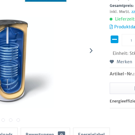
Gesamtpreis
inkl. MwSt.
z
Lieferzeit
Produktda
Einheit:
St
Merken
Artikel-Nr.:
Energieeffizi
loads
Bewertungen
0
Energielabel