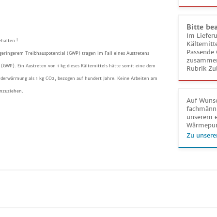
Bitte be
Im Liefer
halten !
Kältemitt
Passende 
 geringerem Treibhauspotential (GWP) tragen im Fall eines Austretens
zusammeng
(GWP). Ein Austreten von 1 kg dieses Kältemittels hätte somit eine dem
Rubrik Zu
rderwärmung als 1 kg CO2, bezogen auf hundert Jahre. Keine Arbeiten am
inzuziehen.
Auf Wunsc
fachmänni
unserem e
Wärmepu
Zu unsere