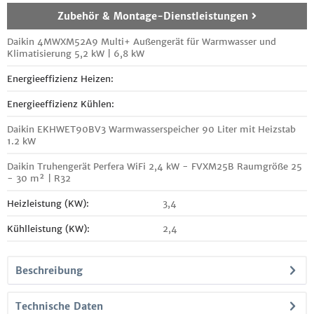
Zubehör & Montage-Dienstleistungen
Daikin 4MWXM52A9 Multi+ Außengerät für Warmwasser und
Klimatisierung 5,2 kW | 6,8 kW
Energieeffizienz Heizen:
Energieeffizienz Kühlen:
Daikin EKHWET90BV3 Warmwasserspeicher 90 Liter mit Heizstab
1.2 kW
Daikin Truhengerät Perfera WiFi 2,4 kW - FVXM25B Raumgröße 25
- 30 m² | R32
Heizleistung (KW):
3,4
Kühlleistung (KW):
2,4
Beschreibung
Technische Daten