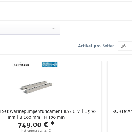
Artikel pro Seite:
749,00 €
bis
1119,00 €
Set Wärmepumpenfundament BASIC M | L 970
KORTMANN
mm | B 200 mm | H 100 mm
749,00 € *
Nettopreis: 629,41 €