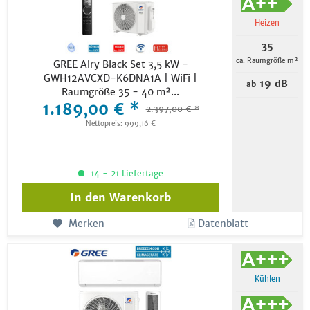
Heizen
35
ca. Raumgröße m²
GREE Airy Black Set 3,5 kW -
GWH12AVCXD-K6DNA1A | WiFi |
19 dB
ab
Raumgröße 35 - 40 m²...
1.189,00 € *
2.397,00 € *
Nettopreis: 999,16 €
14 - 21 Liefertage
In den
Warenkorb
Merken
Datenblatt
Kühlen