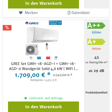
In den
Warenkorb
Merken
Datenblatt
Kühlen
Heizen
45
ca. Raumgröße m²
GREE Set GWH-18-AGD-I + GWH-18-
AGD-0 Wandgerät Solid 4,6 kW | WiFi |...
29 dB
ab
1.709,00 € *
2.547,00 € *
Nettopreis: 1.436,13 €
Produktdatenblatt
Lieferzeit: Auf Anfrage
In den
Warenkorb