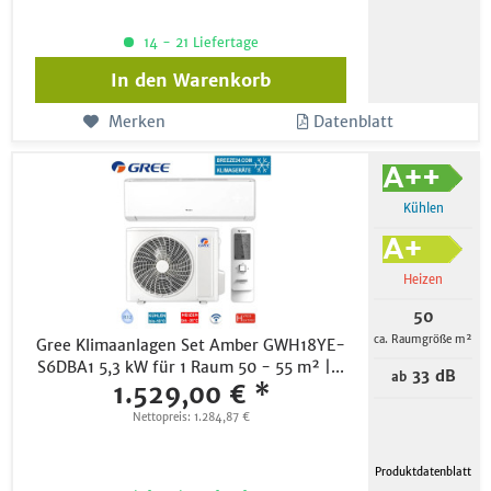
14 - 21 Liefertage
In den
Warenkorb
Merken
Datenblatt
Kühlen
Heizen
50
ca. Raumgröße m²
Gree Klimaanlagen Set Amber GWH18YE-
S6DBA1 5,3 kW für 1 Raum 50 - 55 m² |...
33 dB
ab
1.529,00 € *
Nettopreis: 1.284,87 €
Produktdatenblatt