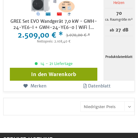
Heizen
70
ca. Raumgröße m²
GREE Set EVO Wandgerät 7,0 kW - GWH-
24-YE6-I + GWH-24-YE6-0 | WiFi |...
27 dB
ab
2.509,00 € *
3.070,00 € *
Nettopreis: 2.108,40 €
Produktdatenblatt
14 - 21 Liefertage
In den
Warenkorb
Merken
Datenblatt