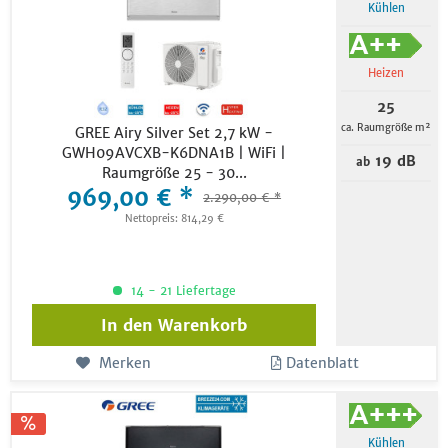
Kühlen
Heizen
25
ca. Raumgröße m²
GREE Airy Silver Set 2,7 kW -
GWH09AVCXB-K6DNA1B | WiFi |
19 dB
ab
Raumgröße 25 - 30...
969,00 € *
2.290,00 € *
Nettopreis: 814,29 €
14 - 21 Liefertage
In den
Warenkorb
Merken
Datenblatt
Kühlen