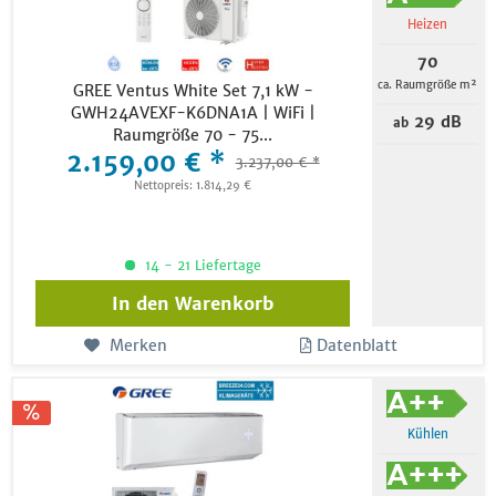
Heizen
70
ca. Raumgröße m²
GREE Ventus White Set 7,1 kW -
GWH24AVEXF-K6DNA1A | WiFi |
29 dB
ab
Raumgröße 70 - 75...
2.159,00 € *
3.237,00 € *
Nettopreis: 1.814,29 €
14 - 21 Liefertage
In den
Warenkorb
Merken
Datenblatt
Kühlen