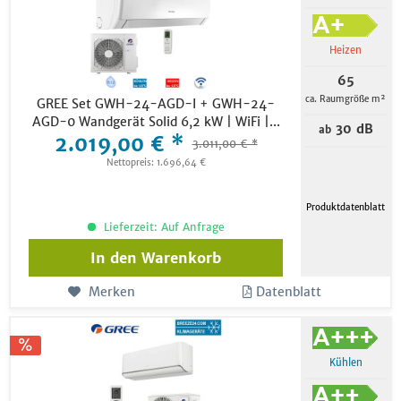
Heizen
65
ca. Raumgröße m²
GREE Set GWH-24-AGD-I + GWH-24-
AGD-0 Wandgerät Solid 6,2 kW | WiFi |...
30 dB
ab
2.019,00 € *
3.011,00 € *
Nettopreis: 1.696,64 €
Produktdatenblatt
Lieferzeit: Auf Anfrage
In den
Warenkorb
Merken
Datenblatt
Kühlen