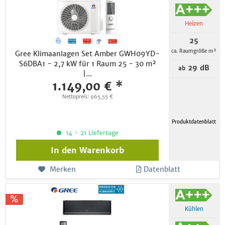
Heizen
25
ca. Raumgröße m²
Gree Klimaanlagen Set Amber GWH09YD-
S6DBA1 - 2,7 kW für 1 Raum 25 - 30 m²
29 dB
ab
|...
1.149,00 € *
Nettopreis: 965,55 €
Produktdatenblatt
14 - 21 Liefertage
In den
Warenkorb
Merken
Datenblatt
Kühlen