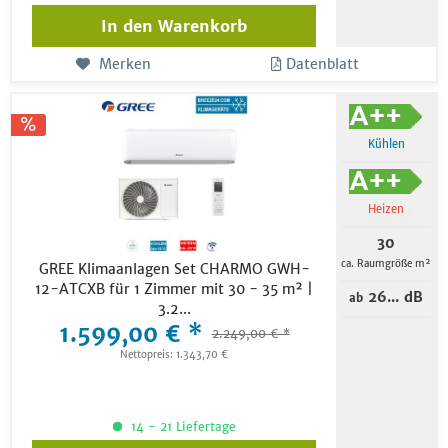
In den
Warenkorb
Merken
Datenblatt
Kühlen
Heizen
30
ca. Raumgröße m²
GREE Klimaanlagen Set CHARMO GWH-
12-ATCXB für 1 Zimmer mit 30 - 35 m² |
26... dB
ab
3.2...
1.599,00 € *
2.249,00 € *
Nettopreis: 1.343,70 €
14 - 21 Liefertage