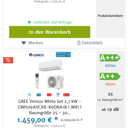
Nettopreis: 1.226,05 €
Produktdatenblatt
Lieferzeit: Auf Anfrage
In den
Warenkorb
Merken
Datenblatt
Kühlen
Heizen
25
ca. Raumgröße m²
GREE Ventus White Set 2,7 kW -
GWH09AVCXB-K6DNA1B | WiFi |
19 dB
ab
Raumgröße 25 - 30...
1.459,00 € *
2.190,00 € *
Nettopreis: 1.226,05 €