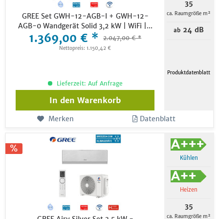
35
ca. Raumgröße m²
GREE Set GWH-12-AGB-I + GWH-12-
AGB-0 Wandgerät Solid 3,2 kW | WiFi |...
24 dB
ab
1.369,00 € *
2.047,00 € *
Nettopreis: 1.150,42 €
Produktdatenblatt
Lieferzeit: Auf Anfrage
In den
Warenkorb
Merken
Datenblatt
Kühlen
Heizen
35
ca. Raumgröße m²