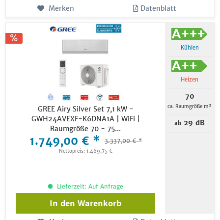
Merken
Datenblatt
Kühlen
Heizen
70
ca. Raumgröße m²
GREE Airy Silver Set 7,1 kW -
GWH24AVEXF-K6DNA1A | WiFi |
29 dB
ab
Raumgröße 70 - 75...
1.749,00 € *
3.337,00 € *
Nettopreis: 1.469,75 €
Lieferzeit: Auf Anfrage
In den
Warenkorb