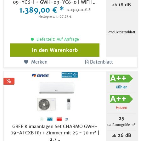
09-YC6-I + GWH-09-YC6-0 | WiFi |...
18 dB
ab
1.389,00 € *
2.130,00 € *
Nettopreis: 1.167,23 €
Produktdatenblatt
Lieferzeit: Auf Anfrage
In den
Warenkorb
Merken
Datenblatt
Kühlen
Heizen
25
ca. Raumgröße m²
GREE Klimaanlagen Set CHARMO GWH-
09-ATCXB für 1 Zimmer mit 25 - 30 m² |
26 dB
ab
2.7...