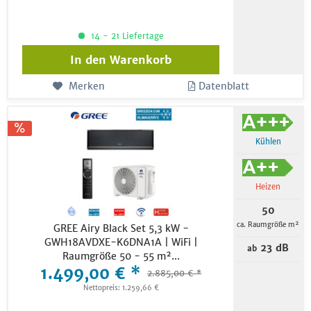
14 - 21 Liefertage
In den
Warenkorb
Merken
Datenblatt
Kühlen
Heizen
50
ca. Raumgröße m²
GREE Airy Black Set 5,3 kW -
GWH18AVDXE-K6DNA1A | WiFi |
23 dB
ab
Raumgröße 50 - 55 m²...
1.499,00 € *
2.885,00 € *
Nettopreis: 1.259,66 €