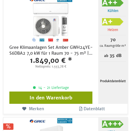
Kühlen
Heizen
70
ca. Raumgröße m²
Gree Klimaanlagen Set Amber GWH24YE-
S6DBA2 7,0 kW für 1 Raum 70 - 75 m² |...
35 dB
ab
1.849,00 € *
Nettopreis: 1.553,78 €
Produktdatenblatt
14 - 21 Liefertage
In den
Warenkorb
Merken
Datenblatt