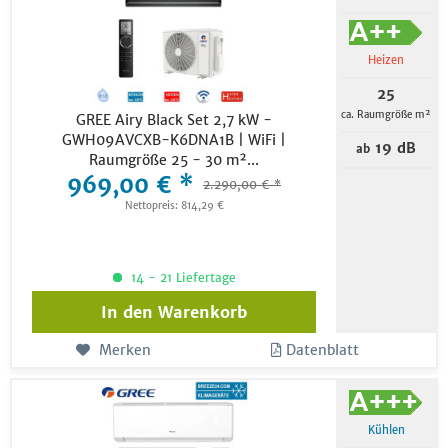
Heizen
25
ca. Raumgröße m²
GREE Airy Black Set 2,7 kW -
GWH09AVCXB-K6DNA1B | WiFi |
19 dB
ab
Raumgröße 25 - 30 m²...
969,00 € *
2.290,00 € *
Nettopreis: 814,29 €
14 - 21 Liefertage
In den
Warenkorb
Merken
Datenblatt
Kühlen