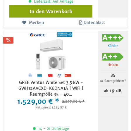
Lieferzeit: Auf Anfrage
In den
Warenkorb
Merken
Datenblatt
Kühlen
Heizen
35
ca. Raumgröße m²
GREE Ventus White Set 3,5 kW -
GWH12AVCXD-K6DNA1A | WiFi |
19 dB
ab
Raumgröße 35 - 40...
1.529,00 € *
2.297,00 € *
Nettopreis: 1.284,87 €
14 - 21 Liefertage