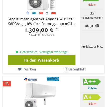
Heizen
35
ca. Raumgröße m²
Gree Klimaanlagen Set Amber GWH12YD-
S6DBA1 3,5 kW für 1 Raum 35 - 40 m² |...
31 dB
ab
1.309,00 € *
Nettopreis: 1.100,00 €
Produktdatenblatt
Lieferzeit ca. Verfügbar Werktage
In den
Warenkorb
Merken
Datenblatt
Kühlen
Heizen