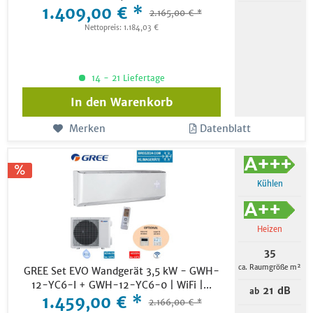
1.409,00 € *
2.165,00 € *
Nettopreis: 1.184,03 €
14 - 21 Liefertage
In den
Warenkorb
Merken
Datenblatt
Kühlen
Heizen
35
ca. Raumgröße m²
GREE Set EVO Wandgerät 3,5 kW - GWH-
12-YC6-I + GWH-12-YC6-0 | WiFi |...
21 dB
ab
1.459,00 € *
2.166,00 € *