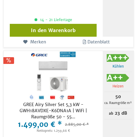
14 - 21 Liefertage
In den
Warenkorb
Merken
Datenblatt
Kühlen
Heizen
50
ca. Raumgröße m²
GREE Airy Silver Set 5,3 kW -
GWH18AVDXE-K6DNA1A | WiFi |
23 dB
ab
Raumgröße 50 - 55...
1.499,00 € *
2.885,00 € *
Nettopreis: 1.259,66 €