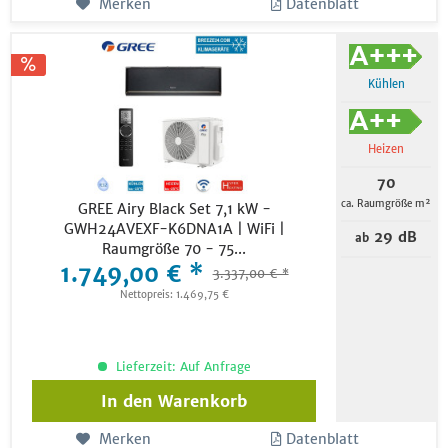
Merken
Datenblatt
Kühlen
Heizen
70
ca. Raumgröße m²
GREE Airy Black Set 7,1 kW -
GWH24AVEXF-K6DNA1A | WiFi |
29 dB
ab
Raumgröße 70 - 75...
1.749,00 € *
3.337,00 € *
Nettopreis: 1.469,75 €
Lieferzeit: Auf Anfrage
In den
Warenkorb
Merken
Datenblatt