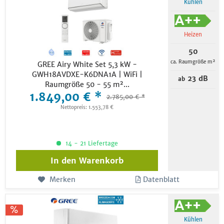
Kühlen
Heizen
50
ca. Raumgröße m²
GREE Airy White Set 5,3 kW -
GWH18AVDXE-K6DNA1A | WiFi |
23 dB
ab
Raumgröße 50 - 55 m²...
1.849,00 € *
2.785,00 € *
Nettopreis: 1.553,78 €
14 - 21 Liefertage
In den
Warenkorb
Merken
Datenblatt
Kühlen