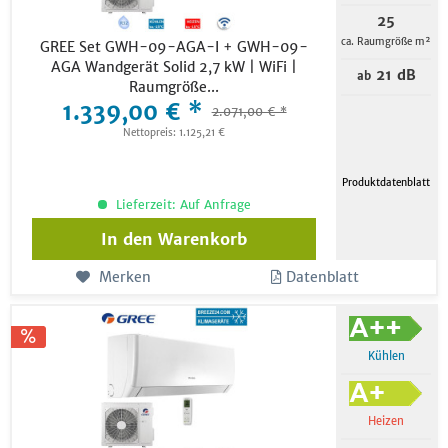
25
ca. Raumgröße m²
GREE Set GWH-09-AGA-I + GWH-09-
AGA Wandgerät Solid 2,7 kW | WiFi |
21 dB
ab
Raumgröße...
1.339,00 € *
2.071,00 € *
Nettopreis: 1.125,21 €
Produktdatenblatt
Lieferzeit: Auf Anfrage
In den
Warenkorb
Merken
Datenblatt
Kühlen
Heizen