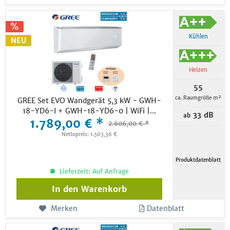
Kühlen
NEU
Heizen
55
ca. Raumgröße m²
GREE Set EVO Wandgerät 5,3 kW - GWH-
18-YD6-I + GWH-18-YD6-0 | WiFi |...
33 dB
ab
1.789,00 € *
2.606,00 € *
Nettopreis: 1.503,36 €
Produktdatenblatt
Lieferzeit: Auf Anfrage
In den
Warenkorb
Merken
Datenblatt