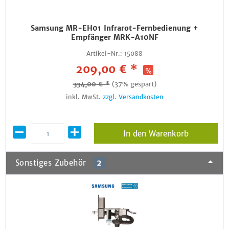
Samsung MR-EH01 Infrarot-Fernbedienung +
Empfänger MRK-A10NF
Artikel-Nr.:
15088
209,00 € *
334,00 € *
(37% gespart)
inkl. MwSt.
zzgl. Versandkosten
In den Warenkorb
Sonstiges Zubehör
2