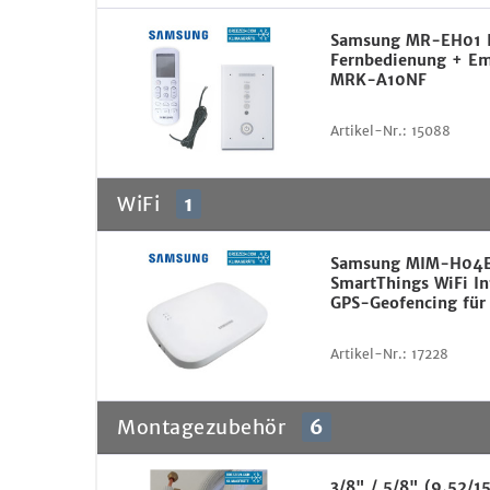
Samsung MR-EH01 I
Fernbedienung + E
MRK-A10NF
Artikel-Nr.:
15088
WiFi
1
Samsung MIM-H04E
SmartThings WiFi In
GPS-Geofencing für
Artikel-Nr.:
17228
Montagezubehör
6
3/8" / 5/8" (9,52/