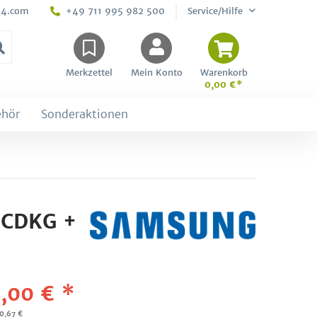
24.com
+49 711 995 982 500
Service/Hilfe
Merkzettel
Mein Konto
Warenkorb
0,00 €*
ehör
Sonderaktionen
NCDKG +
,00 € *
80,67 €