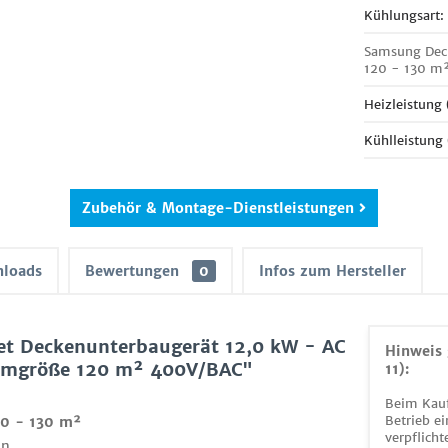
Kühlungsart:
Samsung Dec
120 - 130 m²
Heizleistung
Kühlleistung
Zubehör & Montage-Dienstleistungen
loads
Bewertungen
0
Infos zum Hersteller
t Deckenunterbaugerät 12,0 kW - AC
Hinweis 
umgröße 120 m² 400V/BAC"
11):
Beim Kauf
Betrieb ei
20 - 130 m²
verpflicht
n.