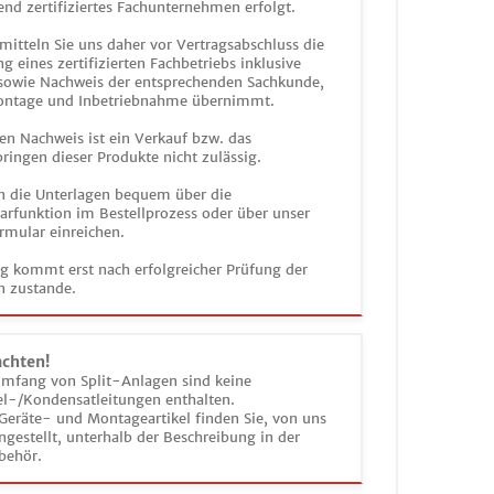
end zertifiziertes Fachunternehmen erfolgt.
mitteln Sie uns daher vor Vertragsabschluss die
g eines zertifizierten Fachbetriebs inklusive
 sowie Nachweis der entsprechenden Sachkunde,
ontage und Inbetriebnahme übernimmt.
en Nachweis ist ein Verkauf bzw. das
ringen dieser Produkte nicht zulässig.
n die Unterlagen bequem über die
funktion im Bestellprozess oder über unser
rmular einreichen.
ag kommt erst nach erfolgreicher Prüfung der
n zustande.
achten!
umfang von Split-Anlagen sind keine
el-/Kondensatleitungen enthalten.
Geräte- und Montageartikel finden Sie, von uns
estellt, unterhalb der Beschreibung in der
behör.