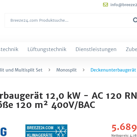
info@breeze
technik
Lüftungstechnik
Dienstleistungen
Zub
it und Multisplit Set
Monosplit
Deckenunterbaugerät
rbaugerät 12,0 kW - AC 120 R
öße 120 m² 400V/BAC
5.689
Nettopreis: 4.7