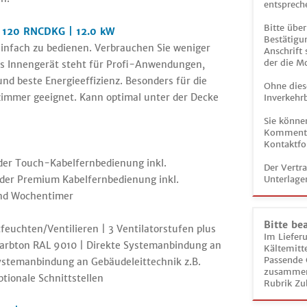
entsprech
Bitte über
 120 RNCDKG | 12.0 kW
Bestätigun
infach zu bedienen. Verbrauchen Sie weniger
Anschrift
der die M
s Innengerät steht für Profi-Anwendungen,
nd beste Energieeffizienz. Besonders für die
Ohne dies
mmer geeignet. Kann optimal unter der Decke
Inverkehrb
Sie könne
Kommentar
Kontaktfo
der Touch-Kabelfernbedienung inkl.
Der Vertr
der Premium Kabelfernbedienung inkl.
Unterlage
und Wochentimer
Bitte be
uchten/Ventilieren | 3 Ventilatorstufen plus
Im Liefer
Farbton RAL 9010 | Direkte Systemanbindung an
Kältemitt
Passende 
ystemanbindung an Gebäudeleittechnik z.B.
zusammeng
ionale Schnittstellen
Rubrik Zu