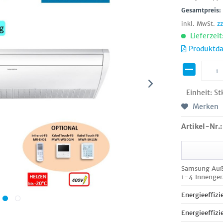
Gesamtpreis
inkl. MwSt.
z
Lieferzeit
Produktda
Einheit:
St
Merken
Artikel-Nr.:
Samsung Auß
1-4 Innenge
Energieeffizi
Energieeffizi