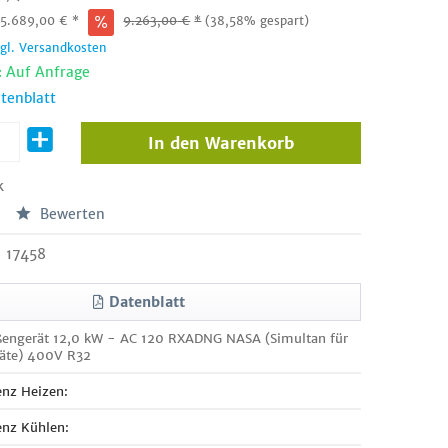
:
5.689,00
€
*
9.263,00
€
*
(38,58% gespart)
zgl. Versandkosten
: Auf Anfrage
tenblatt
In den
Warenkorb
k
Bewerten
17458
Datenblatt
engerät 12,0 kW - AC 120 RXADNG NASA (Simultan für
räte) 400V R32
enz Heizen:
enz Kühlen: