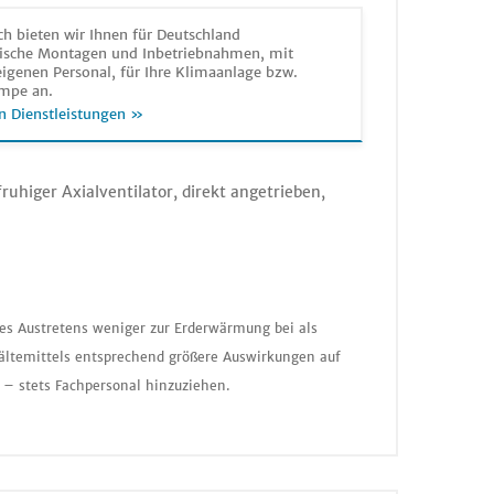
h bieten wir Ihnen für Deutschland
sche Montagen und Inbetriebnahmen, mit
igenen Personal, für Ihre Klimaanlage bzw.
mpe an.
n Dienstleistungen »
uhiger Axialventilator, direkt angetrieben,
nes Austretens weniger zur Erderwärmung bei als
ältemittels entsprechend größere Auswirkungen auf
 – stets Fachpersonal hinzuziehen.