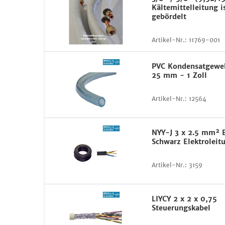
Kältemittelleitung i
gebördelt
Artikel-Nr.:
11769-001
PVC Kondensatgewe
25 mm - 1 Zoll
Artikel-Nr.:
12564
NYY-J 3 x 2.5 mm² 
Schwarz Elektroleit
Artikel-Nr.:
3159
LIYCY 2 x 2 x 0,75
Steuerungskabel