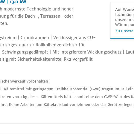
W | 13.0 kW
h modernste Technologie und hoher
Auf Wunsc
fachmänni
sung für die Dach-, Terrassen- oder
unserem e
ten.
Wärmepu
Zu unsere
sfreiem | Grundrahmen | Verflüssiger aus CU-
ertergesteuerter Rollkolbenverdichter für
| Schwingungsgedämpft | Mit integriertem Wicklungsschutz | Laufr
tig mit Sicherheitskältemittel R32 vorgefüllt
ischenverkauf vorbehalten !
i. Kältemittel mit geringerem Treibhauspotential (GWP) tragen im Fall ei
treten von 1 kg dieses Kältemittels hätte somit eine dem GWP-Wert des K
ahre. Keine Arbeiten am Kältekreislauf vornehmen oder das Gerät zerlegen